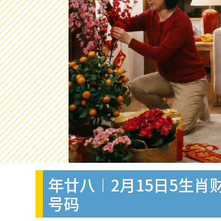
年廿八︱2月15日5生
号码