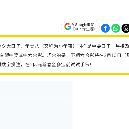
在Google追蹤
《UHK 港生活》
除夕大日子，年廿八（又称为小年夜）同样是重要日子。星相
有望中奖或中六合彩。巧合的是，下期六合彩将在2月15日（
财数字投注，在2亿元新春金多宝前试试手气！