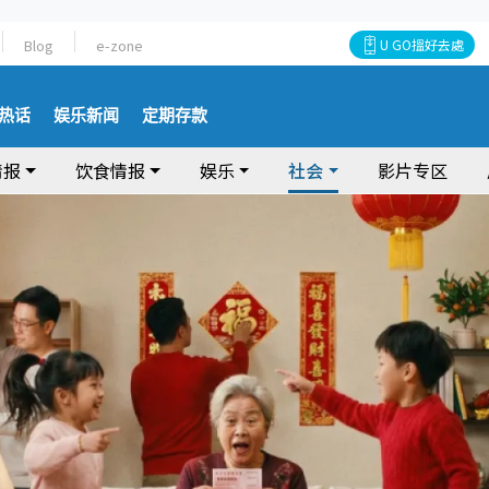
Blog
e-zone
U GO搵好去處
热话
娱乐新闻
定期存款
情报
饮食情报
娱乐
社会
影片专区