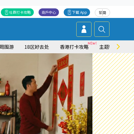
社群打卡攻略
商戶中心
下載 App
繁
简
周围游
18区好去处
香港打卡攻略
主题特集