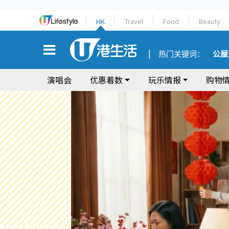
HK
Travel
Food
Beauty
热门关键词：
公屋
演唱会
优惠着数
玩乐情报
购物