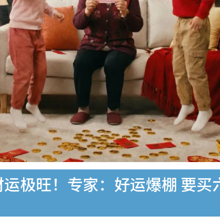
肖财运极旺！专家：好运爆棚 要买