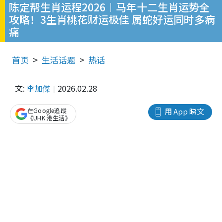
陈定帮生肖运程2026︱马年十二生肖运势全
攻略！3生肖桃花财运极佳 属蛇好运同时多病
痛
首页
生活话题
热话
文:
李加傑
2026.02.28
在Google追蹤
用 App 睇文
《UHK 港生活》