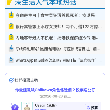
港生活人气本地热话
1
夺命寄生虫｜食生菜狂泻首现死者！疫潮恶化录1.8万宗病例 揭洗菜3大谬误
2
银行高管恋上水疗女技师！两个月借128万惊觉“沉船”沉落火海 揭背后疑似邪教操控卖淫
3
内地客夸港人不识老！揭港铁保鲜级冷气 港人求放过：别投诉
4
牙线棒乱用随时越清越糟糕！牙医惊揭盲目过户细菌恐致龋齿：这种才是日常真保养
5
WhatsApp预设贴图怎么删？揭秘1招“反向操作”还原简洁界面 附3步实测教程