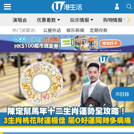
演唱会
优惠着数
玩乐情报
购物情报
热门关键词：
公屋热话
娱乐新闻
定期存款
目錄