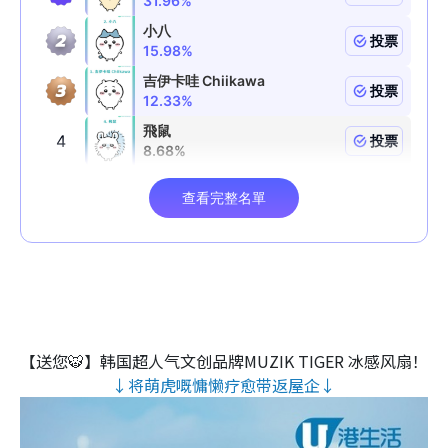
【送您🐯】韩国超人气文创品牌MUZIK TIGER 冰感风扇！
↓将萌虎嘅慵懒疗愈带返屋企↓