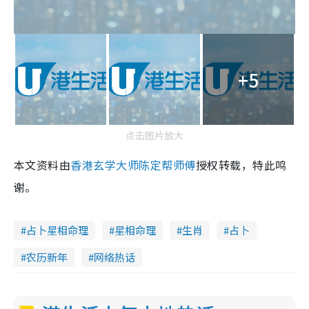
+5
点击图片放大
本文资料由
香港玄学大师陈定帮师傅
授权转载，特此鸣
谢。
占卜星相命理
星相命理
生肖
占卜
农历新年
网络热话