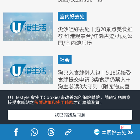
室内好去处
尖沙咀好去处︱逾20景点美食推
荐 维港观景台/红磡古迹/九龙公
园/室内游乐场
社会
狗只入食肆懒人包︱5.18起接受
食肆提交申请 3类食肆仍禁入＋
狗主必读3大守则（附宠物友善
餐厅推荐）
U Lifestyle 會使用Cookies來改善您的網站體驗，請確定您同意
接受本網站之
私隱政策和使用條款
才可繼續瀏覽。
我已閱讀及同意
本周好去处