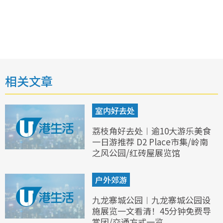
相关文章
室内好去处
荔枝角好去处︱逾10大游乐美食
一日游推荐 D2 Place市集/岭南
之风公园/红砖屋展览馆
户外郊游
九龙寨城公园︱九龙寨城公园设
施展览一文看清！45分钟免费导
赏团/交通方式一览