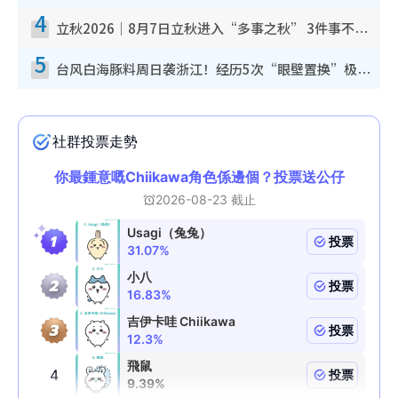
4
立秋2026｜8月7日立秋进入“多事之秋” 3件事不可做！专家教6招开运 清杂物／钱包纳气接好运
5
台风白海豚料周日袭浙江！经历5次“眼壁置换”极罕见 成登陆内地最长途台风