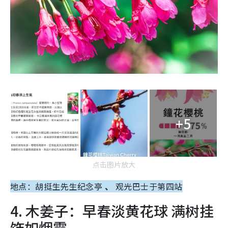
+5
点击图片放大
地点：胡挺生先生纪念亭
、
观光巴士于第四站
4. 木姜子：早春淡黄花球 满树挂
饰如烟霞