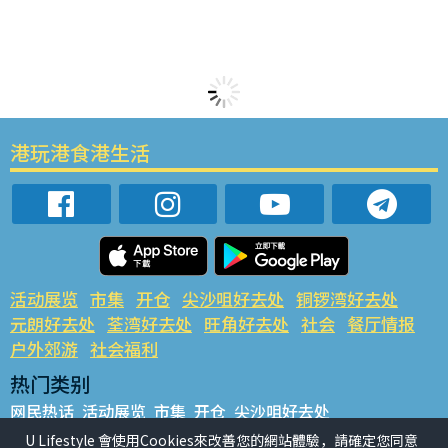
港玩港食港生活
活动展览
市集
开仓
尖沙咀好去处
铜锣湾好去处
元朗好去处
荃湾好去处
旺角好去处
社会
餐厅情报
户外郊游
社会福利
热门类别
网民热话
活动展览
市集
开仓
尖沙咀好去处
铜锣湾好去处
元朗好去处
荃湾好去处
旺角好去处
社会
U Lifestyle 會使用Cookies來改善您的網站體驗，請確定您同意