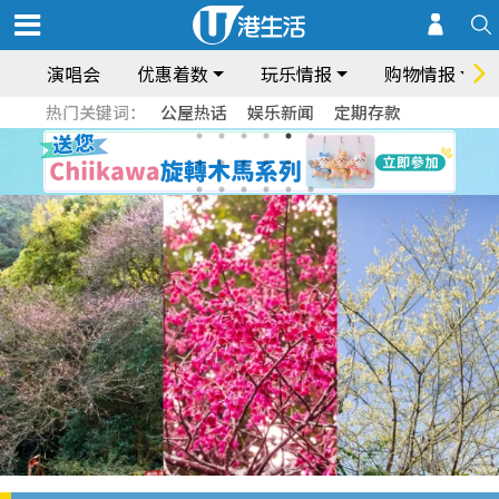
演唱会
优惠着数
玩乐情报
购物情报
热门关键词：
公屋热话
娱乐新闻
定期存款