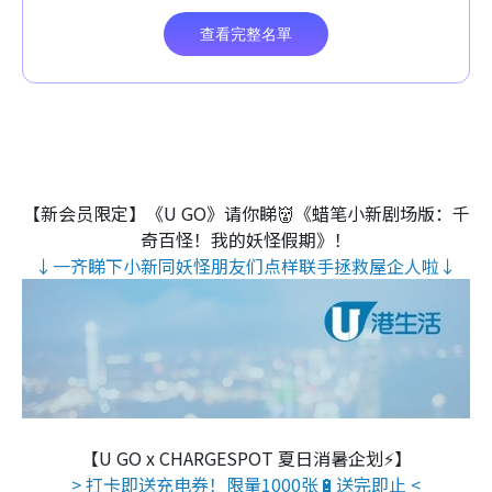
【新会员限定】《U GO》请你睇👹《蜡笔小新剧场版：千
奇百怪！我的妖怪假期》！
↓一齐睇下小新同妖怪朋友们点样联手拯救屋企人啦↓
【U GO x CHARGESPOT 夏日消暑企划⚡】
> 打卡即送充电券！限量1000张🔋送完即止 <