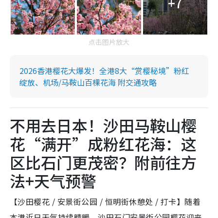
+7
点击图片放大
2026香港樱花大爆发！全港8大“赏樱秘境”粉红
绽放、机场/马鞍山百棵花海 附交通攻略
不用去日本！沙田马鞍山樱
花“满开”成粉红花海：这
区比石门更茂密？附前往方
法+天气预警
【沙田樱花 / 安景街公园 / 恒明街休憩处 / 打卡】随着
本港近日天气持续晴暖，沙田石门安景街公园樱花迎来