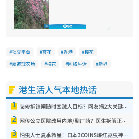
社交平台
赏花
香港
樱花
嘉道理农场
梅花
网络热话
新界
港生活人气本地热话
1
装修拆铁闸随时变贼人目标？网友揭2大关键用途：装新款等于白装？附新旧铁闸分别
2
网传公立医院改用内地/副厂药？医生拆解正副厂分别，揭4类人换药随时出事
3
怕虫人士夏季救星！日本3COINS爆红驱虫神器$45起 1招“全程免触碰”轻松搞定小强