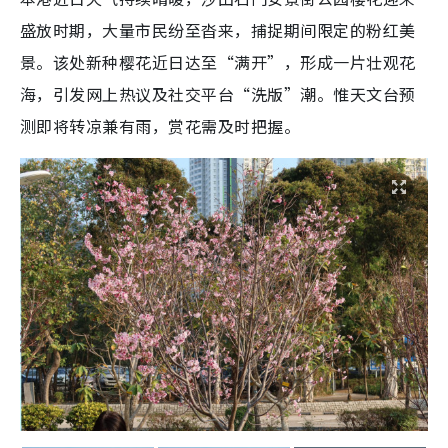
盛放时期，大量市民纷至沓来，捕捉期间限定的粉红美
景。该处新种樱花近日达至“满开”，形成一片壮观花
海，引发网上热议及社交平台“洗版”潮。惟天文台预
测即将转凉兼有雨，赏花需及时把握。