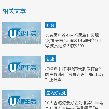
相关文章
社会
长者医疗券不只看医生！买眼
镜/看牙医/大湾区19间医院都用
得 奖赏达标即获$500
健康
打呼噜｜打呼噜声大到像打雷？
医生教3招“舌肌训练”每日2分
钟止鼾声
室内好去处
10大香港海景好去处推荐！半岛
直升机连下午茶/海景餐厅/海上