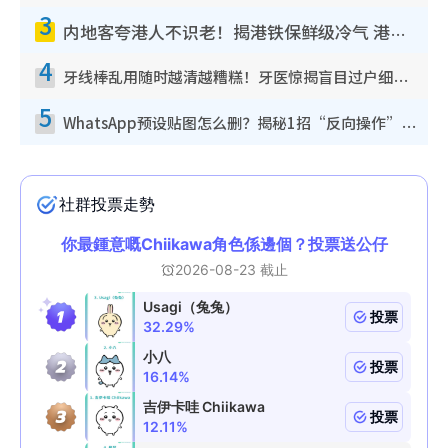
3
内地客夸港人不识老！揭港铁保鲜级冷气 港人求放过：别投诉
4
牙线棒乱用随时越清越糟糕！牙医惊揭盲目过户细菌恐致蛀牙：这种才是日常真保养
5
WhatsApp预设贴图怎么删？揭秘1招“反向操作”还原简洁界面 附3步实测教程