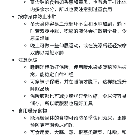
富含钾的食物如香蕉和黄瓜，也有助于排出体
内多余水分，所以也要注意别过量食用
按摩身体防止水肿
冬天身体容易血液循环不良和水肿加剧，躺下
时若双腿肿胀，积聚的液体会扩散到全身，令
尿量增加
晚上可做一些伸展运动，或在洗澡后轻轻按摩
双脚以减轻水肿
注意保暖
睡眠环境做好保暖，使用暖水袋或暖毯预热被
窝，能稳定自律神经
可穿袜子保暖，并在睡前才脱下，这样能提升
睡眠品质
温暖腹部也可减少膀胱异常收缩，令尿液容易
储存，所以暖腹器也是好工具
食用暖身食物
能温暖身体的食物可预防冬季夜间频尿，更能
预防更年期频尿问题
可食用姜、大蒜、葱、根茎类蔬菜、味噌，和