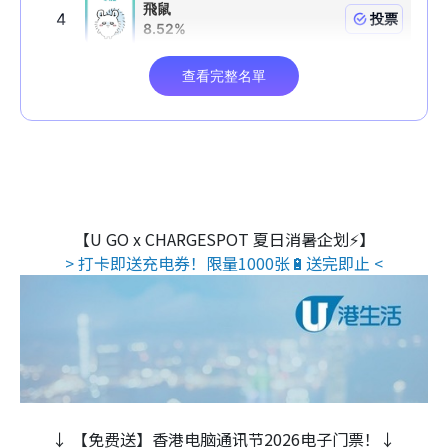
【U GO x CHARGESPOT 夏日消暑企划⚡】
> 打卡即送充电券！限量1000张🔋送完即止 <
↓ 【免费送】香港电脑通讯节2026电子门票！↓