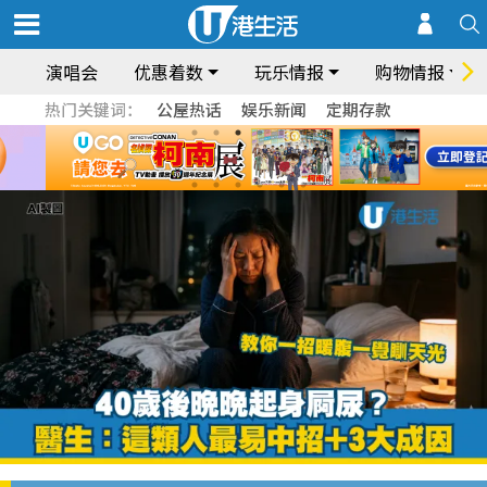
演唱会
优惠着数
玩乐情报
购物情报
热门关键词：
公屋热话
娱乐新闻
定期存款