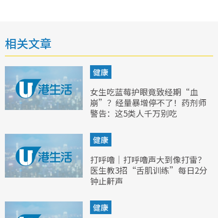
相关文章
健康
女生吃蓝莓护眼竟致经期“血
崩”？经量暴增停不了！药剂师
警告：这5类人千万别吃
健康
打呼噜｜打呼噜声大到像打雷？
医生教3招“舌肌训练”每日2分
钟止鼾声
健康