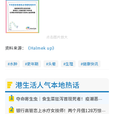
点击图片放大
资料来源：
《Halmek up》
水肿
更年期
头晕
生理
健康快讯
港生活人气本地热话
1
夺命寄生虫｜食生菜狂泻首现死者！疫潮恶化录1.8万宗病例 揭洗菜3大谬误
2
银行高管恋上水疗女技师！两个月借128万惊觉“沉船”沉落火海 揭背后疑似邪教操控卖淫