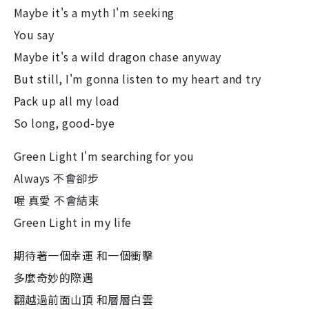
Maybe it's a myth I'm seeking
You say
Maybe it's a wild dragon chase anyway
But still, I'm gonna listen to my heart and try
Pack up all my load
So long, good-bye
Green Light I'm searching for you
Always 不會卻步
喔 真愛 不會結束
Green Light in my life
期待著一個幸運 和一個衝擊
多麼奇妙的際遇
翻越過前面山頂 和層層白雲