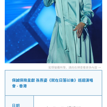
保誠保險呈獻 孫燕姿《就在日落以後》巡迴演唱
會 - 香港
日期