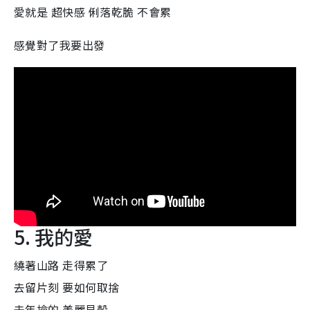
愛就是 超快感 俐落乾脆 不會累
感覺對了我要出發
5. 我的愛
繞著山路 走得累了
去留片刻 要如何取捨
去年撿的 美麗貝殼