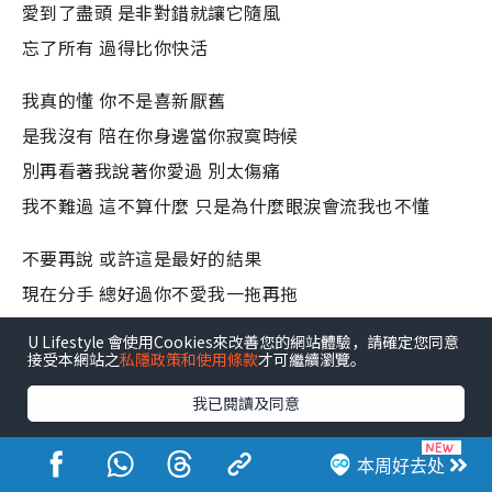
愛到了盡頭 是非對錯就讓它隨風
忘了所有 過得比你快活
我真的懂 你不是喜新厭舊
是我沒有 陪在你身邊當你寂寞時候
別再看著我說著你愛過 別太傷痛
我不難過 這不算什麼 只是為什麼眼淚會流我也不懂
不要再說 或許這是最好的結果
現在分手 總好過你不愛我一拖再拖
鬆開你的手 離開你左右
U Lifestyle 會使用Cookies來改善您的網站體驗，請確定您同意
接受本網站之
私隱政策和使用條款
才可繼續瀏覽。
我向前走 這會是我 真正的解脫
我已閱讀及同意
本周好去处