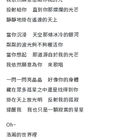
投射給你 直到你那燦爛的光芒
靜靜地掛在遙遠的天上
當你沉浸 天空那條冰冷的銀河
粼粼的波光夠不夠暖活你
當你想起 那道源自於我的光芒
我依然願意為你 來歌唱
一閃一閃亮晶晶 好像你的身體
藏在眾多孤星之中還是找得到你
掛在天上放光明 反射我的孤寂
提醒我 我也只是一顆寂寞的星星
Oh~
浩瀚的世界裡