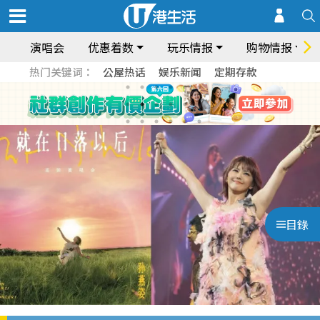
演唱会
优惠着数
玩乐情报
购物情报
热门关键词：
公屋热话
娱乐新闻
定期存款
目錄