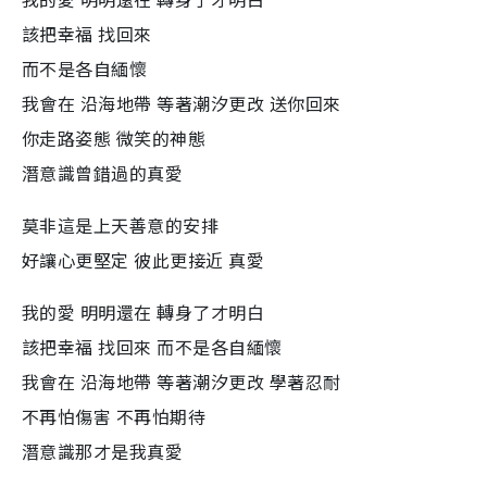
該把幸福 找回來
而不是各自緬懷
我會在 沿海地帶 等著潮汐更改 送你回來
你走路姿態 微笑的神態
潛意識曾錯過的真愛
莫非這是上天善意的安排
好讓心更堅定 彼此更接近 真愛
我的愛 明明還在 轉身了才明白
該把幸福 找回來 而不是各自緬懷
我會在 沿海地帶 等著潮汐更改 學著忍耐
不再怕傷害 不再怕期待
潛意識那才是我真愛