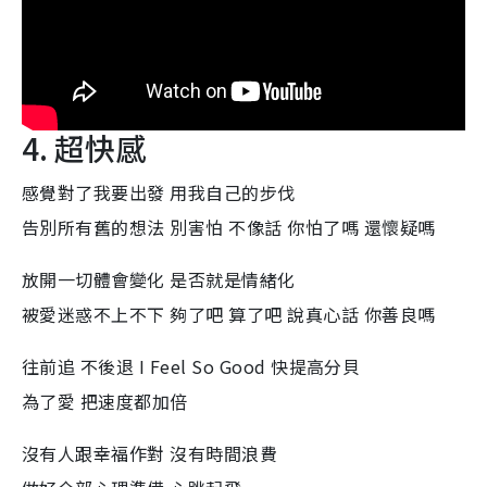
4. 超快感
感覺對了我要出發 用我自己的步伐
告別所有舊的想法 別害怕 不像話 你怕了嗎 還懷疑嗎
放開一切體會變化 是否就是情緒化
被愛迷惑不上不下 夠了吧 算了吧 說真心話 你善良嗎
往前追 不後退 I Feel So Good 快提高分貝
為了愛 把速度都加倍
沒有人跟幸福作對 沒有時間浪費