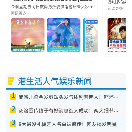
😍咁多位樂迷
今個星期五同日就係孫燕姿演唱會🫣🤎大家ready好未呢😆襯入場前快啲嚟
阅读更多
阅读更多
港生活人气娱乐新闻
1
简淑儿染金发剪短头发气质判若两人！吓坏老公麦大力都认不出：“你做什么？”
2
汤洛雯传终于有好消息造人成功！两大细节曝孕味极浓引猜测：大肚婆先会咁！
3
8大最没礼貌艺人名单被疯传！网友揭发明星真面目，一致数落这一位是无品天花板？