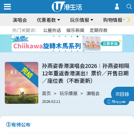
演唱会
优惠着数
玩乐情报
购物情报
热门关键词：
公屋热话
娱乐新闻
定期存款
孙燕姿香港演唱会2026︱孙燕姿相隔
12年重返香港演出！票价／开售日期
／座位表（不断更新）
首页
玩乐情报
演唱会
目錄
2026.02.11
用App睇
有待公布