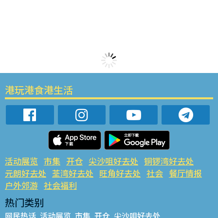
港玩港食港生活
活动展览
市集
开仓
尖沙咀好去处
铜锣湾好去处
元朗好去处
荃湾好去处
旺角好去处
社会
餐厅情报
户外郊游
社会福利
热门类别
网民热话
活动展览
市集
开仓
尖沙咀好去处