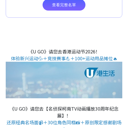
《U GO》请您去香港运动节2026！
体验新兴运动💦＋竞技赛事💪＋100+运动用品摊位🔥
《U GO》请您去【名侦探柯南TV动画播放30周年纪念
展】！
还原经典名场面📹＋30位角色同框📸＋原创限定感谢剧场