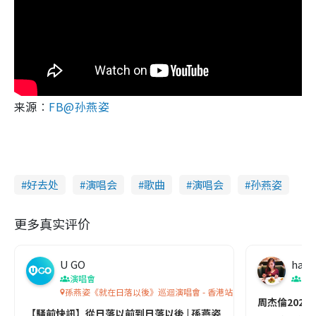
来源︰
FB@孙燕姿
好去处
演唱会
歌曲
演唱会
孙燕姿
更多真实评价
U GO
happ
演唱會
演
孫燕姿《就在日落以後》巡迴演唱會 - 香港站 2026
周杰倫202
【騷前快訊】從日落以前到日落以後 | 孫燕姿《就在日落以後》香港