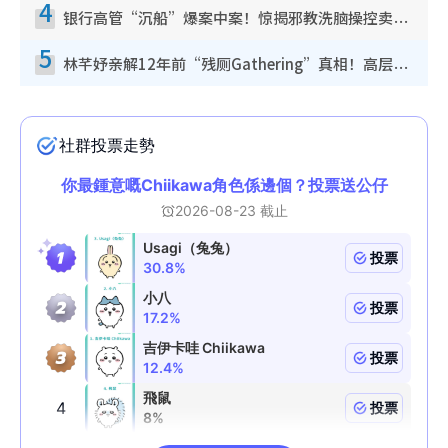
4
银行高管“沉船”爆案中案！惊揭邪教洗脑操控卖淫被吞600万，幕后黑手讲多错多
5
林芊妤亲解12年前“残厕Gathering”真相！高层解约一句话重创尊严，至今拒返TVB