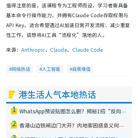
值得注意的是，该课程专为工程师而设，学习者需具备
基本命令行操作能力，并拥有Claude Code存取权限与
API Key。适合希望透过AI加速日常开发流程、减少重复
性工作，或想将AI工具“流程化”落地的人。
来源：
Anthropic
、
Claude
、
Claude Code
网络热话
人工智能
自我增值
港生活人气本地热话
1
WhatsApp预设贴图怎么删？揭秘1招“反向操作”还原简洁界面 附3步实测教程
2
香港山边铁闸边门大开？内地客困惑意义何在！网友神回复：这种叫法理性防御
3