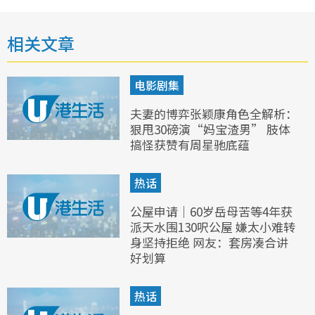
相关文章
电影剧集
夫妻的博弈张颖康角色全解析：
狠甩30磅演“妈宝渣男” 肢体
搞怪获赞有周星驰底蕴
热话
公屋申请｜60岁岳母苦等4年获
派天水围130呎公屋 嫌太小难转
身坚持拒绝 网友：套房凑合讲
好划算
热话