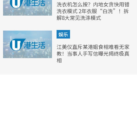
洗衣机怎么按？内地女贪快用错
洗衣模式 2年衣服“白洗”！拆
解8大常见洗涤模式
娱乐
江美仪直斥某港姐食相难看无家
教！当事人手写信曝光揭终极真
相