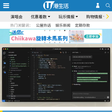
演唱会
优惠着数
玩乐情报
购物情报
热门关键词：
公屋热话
娱乐新闻
定期存款