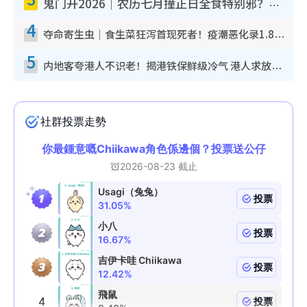
鬼门开2026｜农历七月撞正日全食特别邪？专家警告切忌做一事！揭4大禁忌+2招保平安
4
夺命寄生虫｜食生菜狂泻首现死者！疫潮恶化录1.8万宗病例 揭洗菜3大谬误
5
内地客夸港人不识老！揭港铁保鲜级冷气 港人求放过：别投诉