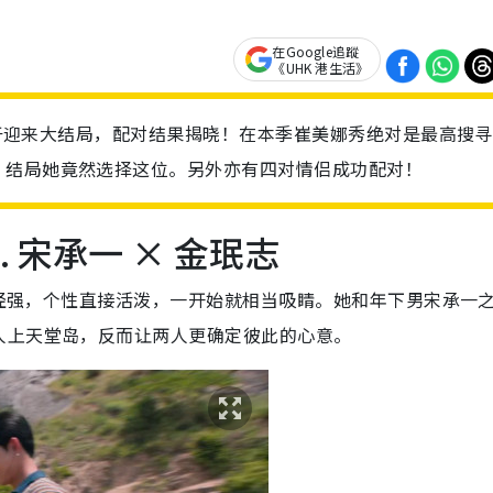
在Google追蹤
《UHK 港生活》
》终于迎来大结局，配对结果揭晓！在本季崔美娜秀绝对是最高搜
，结局她竟然选择这位。另外亦有四对情侣成功配对！
 宋承一 × 金珉志
动神经强，个性直接活泼，一开始就相当吸睛。她和年下男宋承一
人上天堂岛，反而让两人更确定彼此的心意。