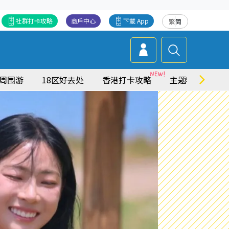
社群打卡攻略
商戶中心
下載 App
繁
简
周围游
18区好去处
香港打卡攻略
主题特集