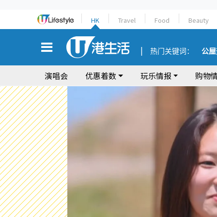
HK
Travel
Food
Beauty
热门关键词：
公屋
演唱会
优惠着数
玩乐情报
购物