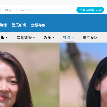
Blog
e-zone
U GO搵好去處
热话
娱乐新闻
定期存款
情报
饮食情报
娱乐
社会
影片专区