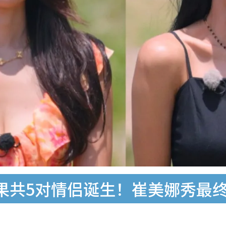
果共5对情侣诞生！崔美娜秀最终