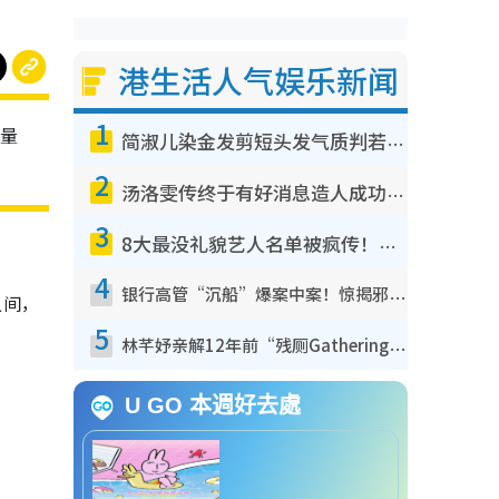
港生活人气娱乐新闻
1
寻量
简淑儿染金发剪短头发气质判若两人！吓坏老公麦大力都认不出：“你做什么？”
2
汤洛雯传终于有好消息造人成功！两大细节曝孕味极浓引猜测：大肚婆先会咁！
3
8大最没礼貌艺人名单被疯传！网友揭发明星真面目，一致数落这一位是无品天花板？
4
银行高管“沉船”爆案中案！惊揭邪教洗脑操控卖淫被吞600万，幕后黑手讲多错多
之间，
5
林芊妤亲解12年前“残厕Gathering”真相！高层解约一句话重创尊严，至今拒返TVB
U GO 本週好去處