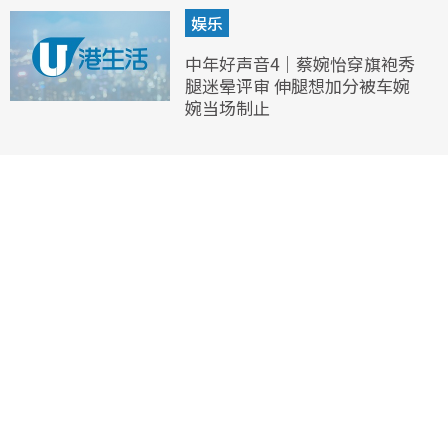
娱乐
中年好声音4｜蔡婉怡穿旗袍秀
腿迷晕评审 伸腿想加分被车婉
婉当场制止