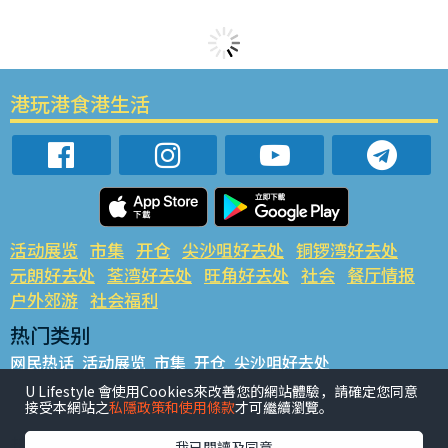
港玩港食港生活
活动展览
市集
开仓
尖沙咀好去处
铜锣湾好去处
元朗好去处
荃湾好去处
旺角好去处
社会
餐厅情报
户外郊游
社会福利
热门类别
网民热话
活动展览
市集
开仓
尖沙咀好去处
铜锣湾好去处
元朗好去处
荃湾好去处
旺角好去处
社会
U Lifestyle 會使用Cookies來改善您的網站體驗，請確定您同意
接受本網站之
私隱政策和使用條款
才可繼續瀏覽。
餐厅情报
户外郊游
热门标签
我已閱讀及同意