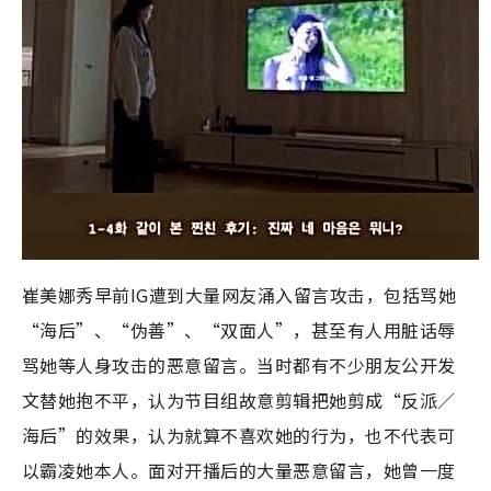
崔美娜秀早前IG遭到大量网友涌入留言攻击，包括骂她
“海后”、“伪善”、“双面人”，甚至有人用脏话辱
骂她等人身攻击的恶意留言。当时都有不少朋友公开发
文替她抱不平，认为节目组故意剪辑把她剪成“反派／
海后”的效果，认为就算不喜欢她的行为，也不代表可
以霸凌她本人。面对开播后的大量恶意留言，她曾一度