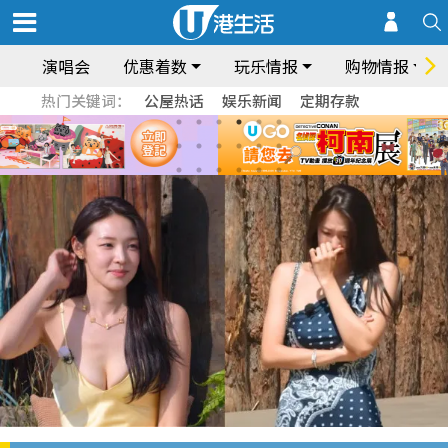
演唱会
优惠着数
玩乐情报
购物情报
热门关键词：
公屋热话
娱乐新闻
定期存款