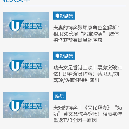
电影剧集
夫妻的博弈张颖康角色全解析：
狠甩30磅演“妈宝渣男” 肢体
搞怪获赞有周星驰底蕴
电影剧集
功夫女足香港上映｜票房突破21
亿！即看演员阵容：蔡思贝/刘
嘉玲/佐藤健特别演出
娱乐
夫妇的博弈｜《呆佬拜寿》“奶
奶”黄文慧惊喜登场！相隔40年
重返TVB全因一原因