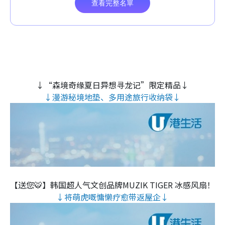
↓“森境奇缘夏日异想寻龙记”限定精品↓
↓漫游秘境地垫、多用途旅行收纳袋↓
【送您🐯】韩国超人气文创品牌MUZIK TIGER 冰感风扇！
↓将萌虎嘅慵懒疗愈带返屋企↓