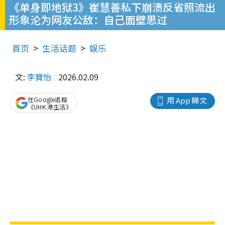
《单身即地狱3》崔慧善私下崩溃反省照流出
形象沦为网友公敌：自己面壁思过
首页
生活话题
娱乐
文:
李寶怡
2026.02.09
在Google追蹤
用 App 睇文
《UHK 港生活》