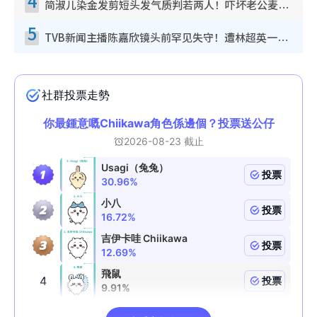
4
简淑儿染金发剪短头发气质判若两人！吓坏老公麦大力都认不出：“你做什么？”
5
TVB新闻主播陈嘉欣镜头前罕见失守！遭林超英一句话突袭吓坏当场大笑