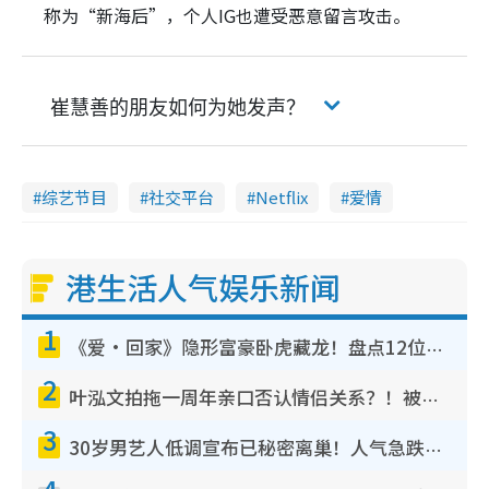
称为“新海后”，个人IG也遭受恶意留言攻击。
崔慧善的朋友如何为她发声？
综艺节目
社交平台
Netflix
爱情
港生活人气娱乐新闻
1
《爱·回家》隐形富豪卧虎藏龙！盘点12位财气逼人的有钱艺人：这位美女3亿身家不愁做
2
叶泓文拍拖一周年亲口否认情侣关系？！被质疑感情造假竟称GM“普通同事”
3
30岁男艺人低调宣布已秘密离巢！人气急跌变失踪人口：“这几年过得并不容易”