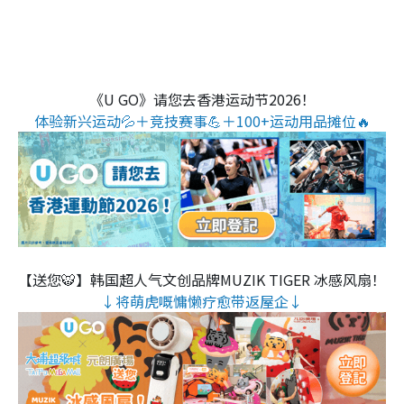
《U GO》请您去香港运动节2026！
体验新兴运动💦＋竞技赛事💪＋100+运动用品摊位🔥
【送您🐯】韩国超人气文创品牌MUZIK TIGER 冰感风扇！
↓将萌虎嘅慵懒疗愈带返屋企↓