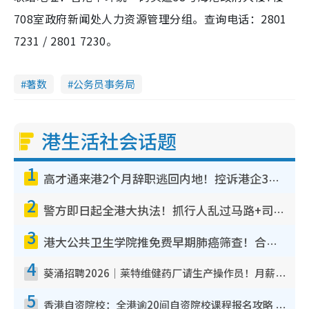
708室政府新闻处人力资源管理分组。查询电话：2801
7231 / 2801 7230。
著数
公务员事务局
港生活社会话题
1
高才通来港2个月辞职逃回内地！控诉港企3宗罪，叹微管理极窒息
2
警方即日起全港大执法！抓行人乱过马路+司机不专注驾驶！乱过马路罚$2000
3
港大公共卫生学院推免费早期肺癌筛查！合资格人士将获全额资助定期血液化验/电脑断层扫描/风险评估
4
葵涌招聘2026｜莱特维健药厂请生产操作员！月薪高达$1.7万 冷气厂房/五天工作/保障双粮
5
香港自资院校：全港逾20间自资院校课程报名攻略 留位费可退/申请日期/报名链接