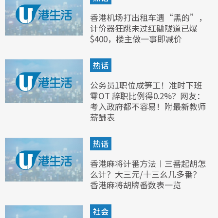
香港机场打出租车遇“黑的”，
计价器狂跳未过红磡隧道已爆
$400，楼主做一事即减价
热话
公务员1职位成笋工！准时下班
零OT 辞职比例得0.2%？网友：
考入政府都不容易！附最新教师
薪酬表
热话
香港麻将计番方法︱三番起胡怎
么计？大三元/十三幺几多番？
香港麻将胡牌番数表一览
社会