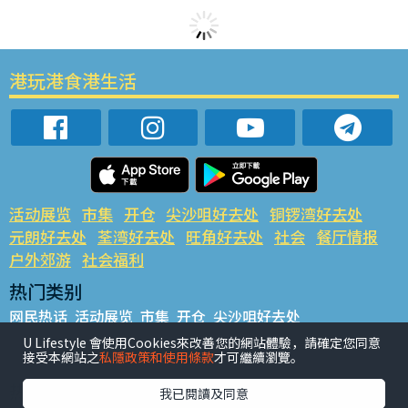
港玩港食港生活
活动展览
市集
开仓
尖沙咀好去处
铜锣湾好去处
元朗好去处
荃湾好去处
旺角好去处
社会
餐厅情报
户外郊游
社会福利
热门类别
网民热话
活动展览
市集
开仓
尖沙咀好去处
铜锣湾好去处
元朗好去处
荃湾好去处
旺角好去处
社会
U Lifestyle 會使用Cookies來改善您的網站體驗，請確定您同意
接受本網站之
私隱政策和使用條款
才可繼續瀏覽。
餐厅情报
户外郊游
热门标签
我已閱讀及同意