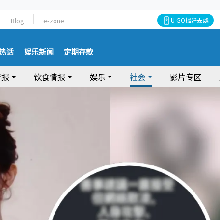
Blog
e-zone
U GO搵好去處
热话
娱乐新闻
定期存款
情报
饮食情报
娱乐
社会
影片专区