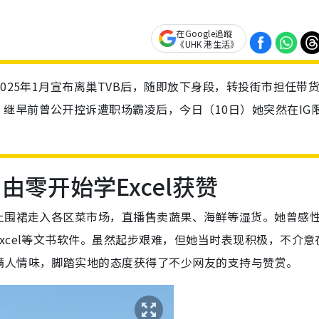
在Google追蹤
《UHK 港生活》
2025年1月宣布离巢TVB后，随即放下身段，转投街市担任带
继早前曾公开控诉遭职场霸凌后，今日（10日）她突然在IG
！
由零开始学Excel获赞
上围裙走入各区菜市场，直播售卖蔬果、海鲜等湿货。她曾感
xcel等文书软件。虽然起步艰难，但她当时表现积极，不介意
满人情味，脚踏实地的态度获得了不少网友的支持与赞赏。