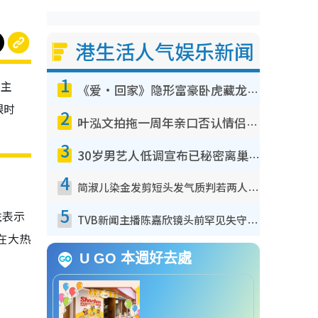
港生活人气娱乐新闻
1
货主
《爱·回家》隐形富豪卧虎藏龙！盘点12位财气逼人的有钱艺人：这位美女3亿身家不愁做
限时
2
叶泓文拍拖一周年亲口否认情侣关系？！被质疑感情造假竟称GM“普通同事”
3
30岁男艺人低调宣布已秘密离巢！人气急跌变失踪人口：“这几年过得并不容易”
4
简淑儿染金发剪短头发气质判若两人！吓坏老公麦大力都认不出：“你做什么？”
5
性表示
TVB新闻主播陈嘉欣镜头前罕见失守！遭林超英一句话突袭吓坏当场大笑
在大热
U GO 本週好去處