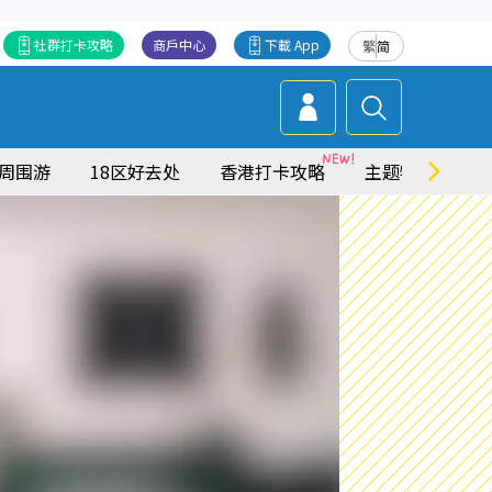
社群打卡攻略
商戶中心
下載 App
繁
简
周围游
18区好去处
香港打卡攻略
主题特集