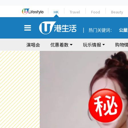
HK
Travel
Food
Beauty
热门关键词：
公屋
演唱会
优惠着数
玩乐情报
购物