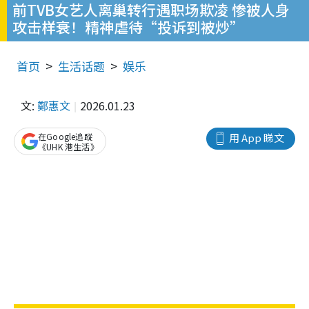
前TVB女艺人离巢转行遇职场欺凌 惨被人身
攻击样衰！精神虐待“投诉到被炒”
首页
生活话题
娱乐
文:
鄭惠文
2026.01.23
在Google追蹤
用 App 睇文
《UHK 港生活》