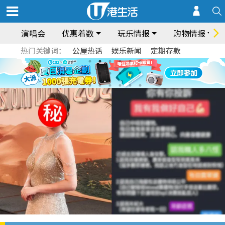
演唱会
优惠着数
玩乐情报
购物情报
热门关键词：
公屋热话
娱乐新闻
定期存款