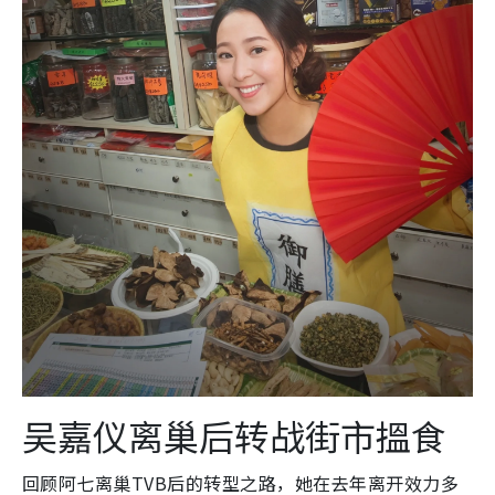
吴嘉仪离巢后转战街市搵食
回顾阿七离巢TVB后的转型之路，她在去年离开效力多