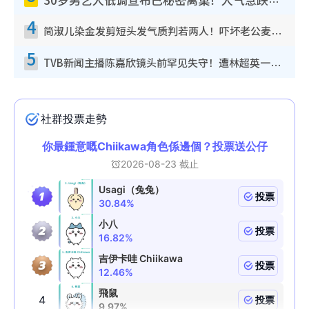
30岁男艺人低调宣布已秘密离巢！人气急跌变失踪人口：“这几年过得并不容易”
4
简淑儿染金发剪短头发气质判若两人！吓坏老公麦大力都认不出：“你做什么？”
5
TVB新闻主播陈嘉欣镜头前罕见失守！遭林超英一句话突袭吓坏当场大笑