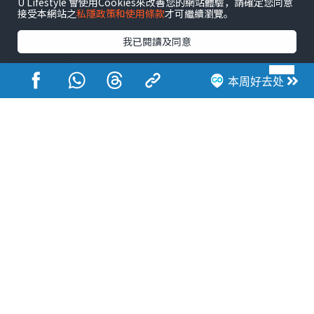
U Lifestyle 會使用Cookies來改善您的網站體驗，請確定您同意
接受本網站之
私隱政策和使用條款
才可繼續瀏覽。
我已閱讀及同意
相关文章
本周好去处
娱乐
资深演员黎彼得离世享年76岁
由钟志光证实死讯 填词界鬼才
传奇落幕
娱乐
江美仪直斥某港姐食相难看无家
教！当事人手写信曝光揭终极真
相
娱乐