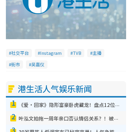
社交平台
Instagram
TVB
主播
街市
吴嘉仪
港生活人气娱乐新闻
1
《爱·回家》隐形富豪卧虎藏龙！盘点12位财气逼人的有钱艺人：这位美女3亿身家不愁做
2
叶泓文拍拖一周年亲口否认情侣关系？！被质疑感情造假竟称GM“普通同事”
3