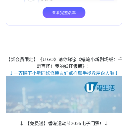
【新会员限定】《U GO》请你睇👹《蜡笔小新剧场版：千
奇百怪！我的妖怪假期》！
↓一齐睇下小新同妖怪朋友们点样联手拯救屋企人啦↓
↓ 【免费送】香港运动节2026电子门票！↓