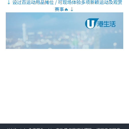
↓ 设过百运动用品摊位 / 可现场体验多项新颖运动及观赏
赛事🔥 ↓