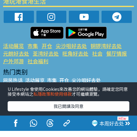
港玩港食港生活
活动展览
市集
开仓
尖沙咀好去处
铜锣湾好去处
元朗好去处
荃湾好去处
旺角好去处
社会
餐厅情报
户外郊游
社会福利
热门类别
网民热话
活动展览
市集
开仓
尖沙咀好去处
铜锣湾好去处
元朗好去处
荃湾好去处
旺角好去处
社会
U Lifestyle 會使用Cookies來改善您的網站體驗，請確定您同意
接受本網站之
私隱政策和使用條款
才可繼續瀏覽。
餐厅情报
户外郊游
热门标签
我已閱讀及同意
#UGO揾好去处
#人气活动推介
#美食社群热话
#亲子玩乐好去处
#ULifestyle应用程式
#限时抢
本周好去处
#UJetso礼物放送
#ULifestyle商户中心
#著数
#网络热话