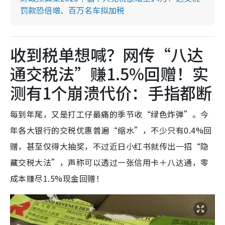
罚款恐倍增、百万名车拟加税
收到税单想喊？网传“八达
通交税法”赚1.5%回赠！实
测有1个崩溃代价：手指都断
每到年尾，又是打工仔最痛的季节收“绿色炸弹”。今
年各大银行的交税优惠普遍“缩水”，不少只有0.4%回
赠，甚至仅得大抽奖，不过近日小红书就传出一招“隐
藏交税大法”，声称可以透过一张信用卡＋八达通，零
成本赚尽1.5%现金回赠！