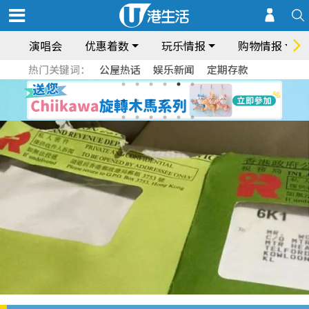
演唱会
优惠着数
玩乐情报
购物情报
热门关键词：
公屋热话
娱乐新闻
定期存款