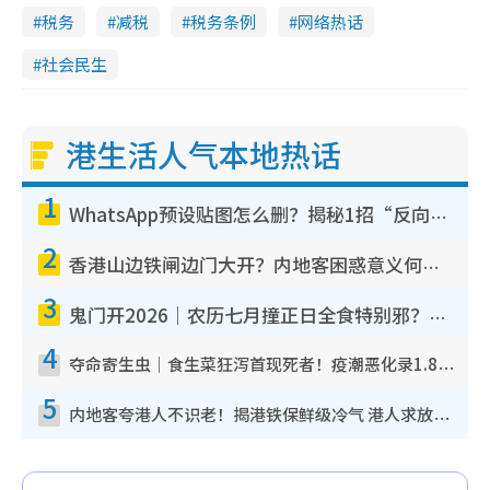
税务
减税
税务条例
网络热话
社会民生
港生活人气本地热话
1
WhatsApp预设贴图怎么删？揭秘1招“反向操作”还原简洁界面 附3步实测教程
2
香港山边铁闸边门大开？内地客困惑意义何在！网友神回复：这种叫法理性防御
3
鬼门开2026｜农历七月撞正日全食特别邪？专家警告切忌做一事！揭4大禁忌+2招保平安
4
夺命寄生虫｜食生菜狂泻首现死者！疫潮恶化录1.8万宗病例 揭洗菜3大谬误
5
内地客夸港人不识老！揭港铁保鲜级冷气 港人求放过：别投诉