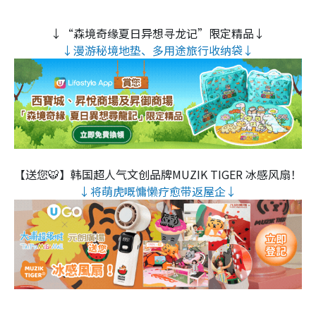
↓“森境奇缘夏日异想寻龙记”限定精品↓
↓漫游秘境地垫、多用途旅行收纳袋↓
【送您🐯】韩国超人气文创品牌MUZIK TIGER 冰感风扇！
↓将萌虎嘅慵懒疗愈带返屋企↓