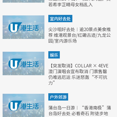
若希李芷晴母女档乱入
室内好去处
尖沙咀好去处︱逾20景点美食推
荐 维港观景台/红磡古迹/九龙公
园/室内游乐场
娱乐
【突发取消】COLLAR × 4EVE
澳门演唱会宣布取消 门票售罄
仍难逃厄运 乐迷怒轰“不可抗
力”
户外郊游
蒲台岛一日游︱“香港南极”蒲
台岛好去处 必看奇石 附徒步地