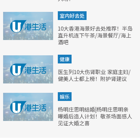
室内好去处
10大香港海景好去处推荐！半岛
直升机连下午茶/海景餐厅/海上
酒吧
健康
医生列10大伤肾职业 家庭主妇/
健美人士都上榜！附护肾建议
娱乐
杨明庄思明结婚|杨明庄思明亲
曝婚后造人计划！敬茶场面感人
见证大婚之喜