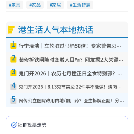
家具
家品
家居
生活智慧
港生活人气本地热话
1
行李清洁｜车轮脏过马桶58倍！专家警告忌用酒精擦 教1招免脏手除菌
2
装修拆铁闸随时变贼人目标？网友揭2大关键用途：装新款等于白装？附新旧铁闸分别
3
鬼门开2026｜农历七月撞正日全食特别邪？专家警告切忌做一事！揭4大禁忌+2招保平安
4
鬼门开2026｜8.13鬼节禁忌 22件事不能做！烧肉、刺身要少食？半夜勿吹口哨/打给个电话
5
网传公立医院改用内地/副厂药？医生拆解正副厂分别，揭4类人换药随时出事