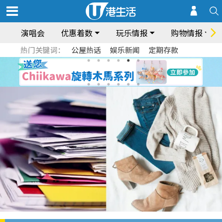
演唱会
优惠着数
玩乐情报
购物情报
热门关键词：
公屋热话
娱乐新闻
定期存款