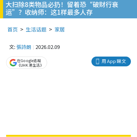
大扫除8类物品必扔！留着恐“破财行衰
运”？收纳师：这1样最多人存
首页
生活话题
家居
文:
張詩朗
2026.02.09
在Google追蹤
用 App 睇文
《UHK 港生活》