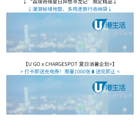
↓“森境奇缘夏日异想寻龙记”限定精品↓
↓漫游秘境地垫、多用途旅行收纳袋↓
【U GO x CHARGESPOT 夏日消暑企划⚡】
> 打卡即送充电券！限量1000张🔋送完即止 <