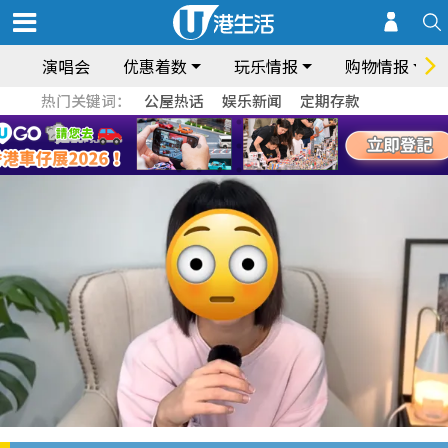
演唱会
优惠着数
玩乐情报
购物情报
热门关键词：
公屋热话
娱乐新闻
定期存款