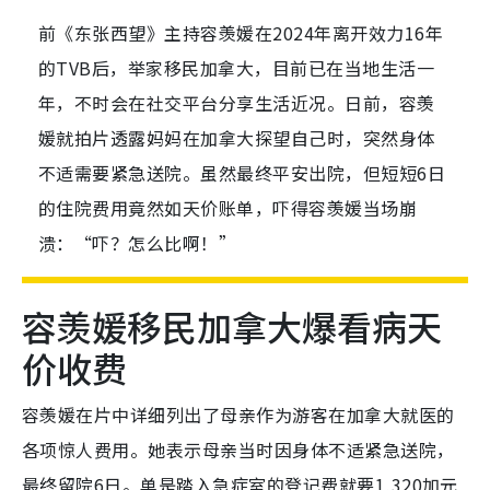
前《东张西望》主持容羡媛在2024年离开效力16年
的TVB后，举家移民加拿大，目前已在当地生活一
年，不时会在社交平台分享生活近况。日前，容羡
媛就拍片透露妈妈在加拿大探望自己时，突然身体
不适需要紧急送院。虽然最终平安出院，但短短6日
的住院费用竟然如天价账单，吓得容羡媛当场崩
溃：“吓？怎么比啊！”
容羡媛移民加拿大爆看病天
价收费
容羡媛在片中详细列出了母亲作为游客在加拿大就医的
各项惊人费用。她表示母亲当时因身体不适紧急送院，
最终留院6日。单是踏入急症室的登记费就要1,320加元