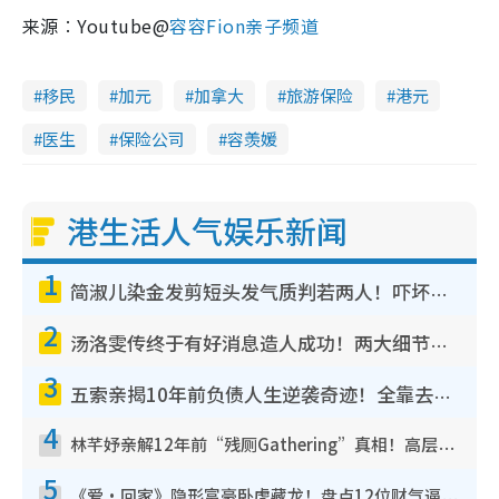
来源︰Youtube@
容容Fion亲子频道
移民
加元
加拿大
旅游保险
港元
医生
保险公司
容羡媛
港生活人气娱乐新闻
1
简淑儿染金发剪短头发气质判若两人！吓坏老公麦大力都认不出：“你做什么？”
2
汤洛雯传终于有好消息造人成功！两大细节曝孕味极浓引猜测：大肚婆先会咁！
3
五索亲揭10年前负债人生逆袭奇迹！全靠去一地方转运后即遇上马先生
4
林芊妤亲解12年前“残厕Gathering”真相！高层解约一句话重创尊严，至今拒返TVB
5