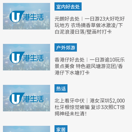
室内好去处
元朗好去处︱一日游23大好吃好
玩地方 农场摘香草做冰激凌/下
白泥浪漫日落/壁画村打卡
户外郊游
香港仔好去处︱一日游逾10玩乐
景点美食 特色避风塘游览团/香
港仔下水塘打卡
热话
北上看牙中伏｜港女深圳$2,000
杜牙根惊觉被骗 复诊3次照CT惊
揭神经未杜清！
家居