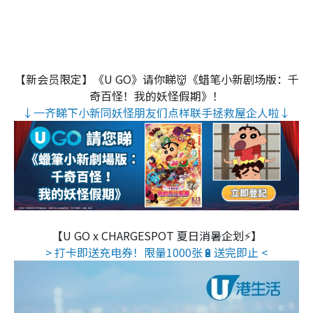
【新会员限定】《U GO》请你睇👹《蜡笔小新剧场版：千
奇百怪！我的妖怪假期》！
↓一齐睇下小新同妖怪朋友们点样联手拯救屋企人啦↓
【U GO x CHARGESPOT 夏日消暑企划⚡】
> 打卡即送充电券！限量1000张🔋送完即止 <