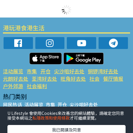
港玩港食港生活
活动展览
市集
开仓
尖沙咀好去处
铜锣湾好去处
元朗好去处
荃湾好去处
旺角好去处
社会
餐厅情报
户外郊游
社会福利
热门类别
网民热话
活动展览
市集
开仓
尖沙咀好去处
铜锣湾好去处
元朗好去处
荃湾好去处
旺角好去处
社会
U Lifestyle 會使用Cookies來改善您的網站體驗，請確定您同意
接受本網站之
私隱政策和使用條款
才可繼續瀏覽。
餐厅情报
户外郊游
热门标签
我已閱讀及同意