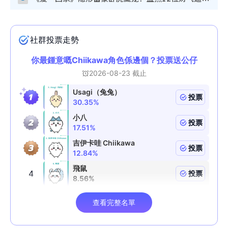
《爱·回家》隐形富豪卧虎藏龙！盘点12位财气逼人的有钱艺人：这位美女3亿身家不愁做