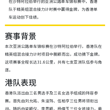
在沙特阿拉伯举行的亚洲公路单车锦标赛中，香港
队于精英组混合接力计时赛中赢得金牌，为香港单
车运动创下佳绩。
赛事背景
本次亚洲公路单车锦标赛在沙特阿拉伯举行，香港队在
精英组混合接力计时项目中脱颖而出，成功摘下金牌。
这项赛事全程长达31.6公里，共有七支亚洲队伍参与角
逐。
港队表现
香港队派出由三名男选手及三名女选手组成的阵容参
赛。首先由刘允祐、朱浚玮、伍柏亨三位男将领衔出
战，随后由梁颖仪、李思颖、杨倩玉三位女将接力。最