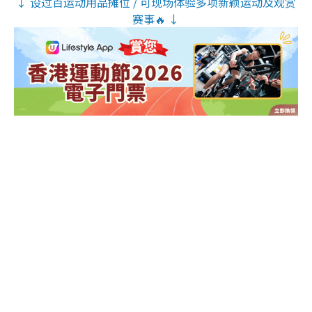
↓ 设过百运动用品摊位 / 可现场体验多项新颖运动及观赏
赛事🔥 ↓