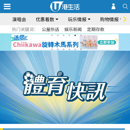
演唱会
优惠着数
玩乐情报
购物情报
热门关键词：
公屋热话
娱乐新闻
定期存款