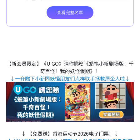
【新会员限定】《U GO》请你睇👹《蜡笔小新剧场版：千
奇百怪！我的妖怪假期》！
↓一齐睇下小新同妖怪朋友们点样联手拯救屋企人啦↓
↓ 【免费送】香港运动节2026电子门票！↓