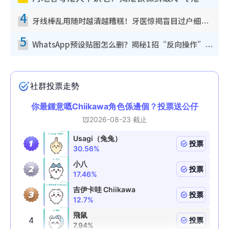
4
牙线棒乱用随时越清越糟糕！牙医惊揭盲目过户细菌恐致蛀牙：这种才是日常真保养
5
WhatsApp预设贴图怎么删？揭秘1招“反向操作”还原简洁界面 附3步实测教程