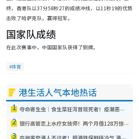
终，香港队以37分58秒27的成绩冲线，以11秒19的优势
击败了哈萨克队，赢得冠军。
国家队成绩
在此次赛事中，中国国家队获得了铜牌。
体育
港生活人气本地热话
1
夺命寄生虫｜食生菜狂泻首现死者！疫潮恶化录1.8万宗病例 揭洗菜3大谬误
2
银行高管恋上水疗女技师！两个月借128万惊觉“沉船”沉落火海 揭背后疑似邪教操控卖淫
3
内地客夸港人不识老！揭港铁保鲜级冷气 港人求放过：别投诉