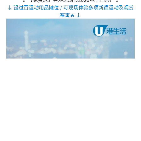
↓ 设过百运动用品摊位 / 可现场体验多项新颖运动及观赏
赛事🔥 ↓