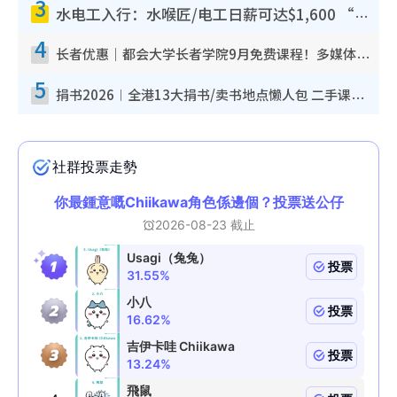
3
水电工入行：水喉匠/电工日薪可达$1,600 “铁饭碗”职业难被AI取代！附薪酬参考+入行考牌路径
4
长者优惠｜都会大学长者学院9月免费课程！多媒体/微电影创作/网络安全 附报名方法教学
5
捐书2026︱全港13大捐书/卖书地点懒人包 二手课本最高$150＋旧书换免费咖啡/戏票