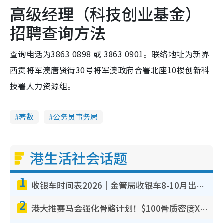
高级经理（科技创业基金）
招聘查询方法
查询电话为3863 0898 或 3863 0901。联络地址为新界
西贡将军澳唐贤街30号将军澳政府合署北座10楼创新科
技署人力资源组。
著数
公务员事务局
港生活社会话题
1
收银车时间表2026｜金管局收银车8-10月出没地点+时间！无需手续费！硬币免费转现钞或增值至八达通
2
港大推赛马会强化骨骼计划！$100骨质密度X光检查 完成免费运动训练送超市礼券！附参加资格