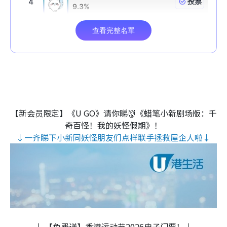
【新会员限定】《U GO》请你睇👹《蜡笔小新剧场版：千
奇百怪！我的妖怪假期》！
↓一齐睇下小新同妖怪朋友们点样联手拯救屋企人啦↓
↓ 【免费送】香港运动节2026电子门票！↓