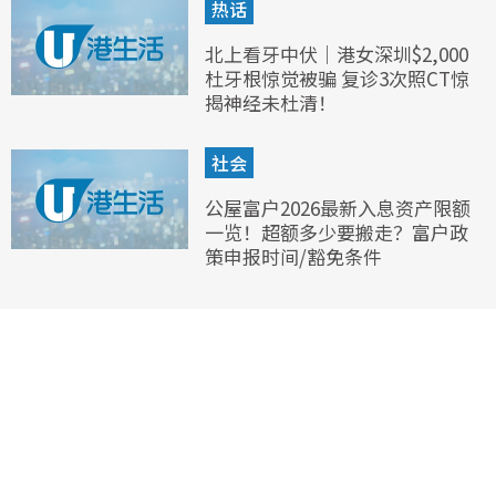
热话
北上看牙中伏｜港女深圳$2,000
杜牙根惊觉被骗 复诊3次照CT惊
揭神经未杜清！
社会
公屋富户2026最新入息资产限额
一览！超额多少要搬走？富户政
策申报时间/豁免条件