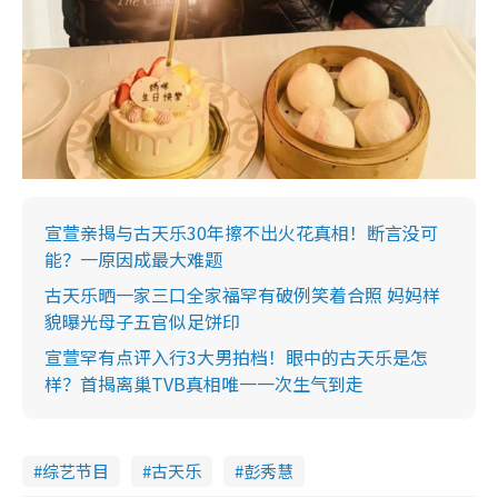
宣萱亲揭与古天乐30年擦不出火花真相！断言没可
能？一原因成最大难题
古天乐晒一家三口全家福罕有破例笑着合照 妈妈样
貌曝光母子五官似足饼印
宣萱罕有点评入行3大男拍档！眼中的古天乐是怎
样？首揭离巢TVB真相唯一一次生气到走
综艺节目
古天乐
彭秀慧