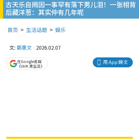
古天乐自揭因一事罕有落下男儿泪！一张相背
后藏洋葱：其实仲有几年呢
首页
生活话题
娱乐
文:
鄭惠文
2026.02.07
在Google追蹤
用 App 睇文
《UHK 港生活》