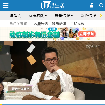
演唱会
优惠着数
玩乐情报
购物情报
热门关键词：
公屋热话
娱乐新闻
定期存款