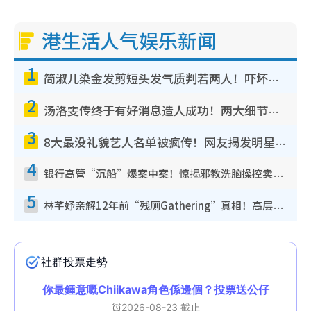
港生活人气娱乐新闻
1
简淑儿染金发剪短头发气质判若两人！吓坏老公麦大力都认不出：“你做什么？”
2
汤洛雯传终于有好消息造人成功！两大细节曝孕味极浓引猜测：大肚婆先会咁！
3
8大最没礼貌艺人名单被疯传！网友揭发明星真面目，一致数落这一位是无品天花板？
4
银行高管“沉船”爆案中案！惊揭邪教洗脑操控卖淫被吞600万，幕后黑手讲多错多
5
林芊妤亲解12年前“残厕Gathering”真相！高层解约一句话重创尊严，至今拒返TVB