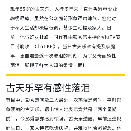
现年55岁的古天乐，入行多年来一直为香港电影业
鞠躬尽瘁。虽然在公众面前形象严肃帅气，但他对
于私人生活却极度低调，甚少主动提及家人。日
前，他与好友林峰一同作客由彭秀慧主持的ViuTV节
目《晚吹 – Chat KP》，当日古天乐罕有提及家庭
事，更自爆最近一次流泪的时刻，为了父母而感性
落泪，展现了鲜为人知的柔情一面！
古天乐罕有感性落泪
节目中，彭秀慧问及二人最近一次落泪是何时。平时形
象硬朗的古天乐，语出惊人地表示竟然是“两个星期
前”，令彭秀慧亦感到惊讶。古天乐透露，早前适逢妈
妈生日，一家人特意吃饭庆祝，并难得地合照留念。他