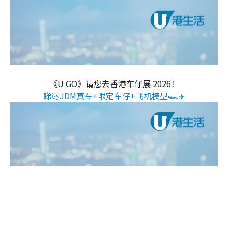
《U GO》请您去香港车仔展 2026！
睇尽JDM真车+限定车仔+飞机模型🏎️✈️