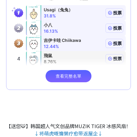
【送您🐯】韩国超人气文创品牌MUZIK TIGER 冰感风扇！
↓将萌虎嘅慵懒疗愈带返屋企↓