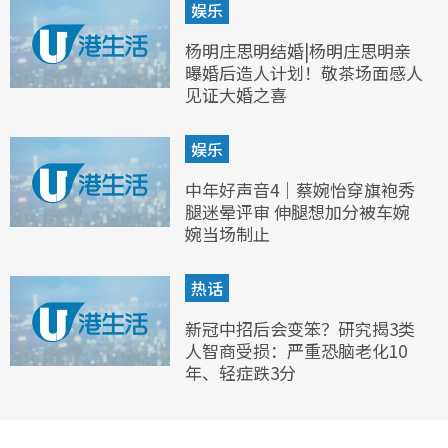
娱乐
杨明庄思明结婚|杨明庄思明亲
曝婚后造人计划！敬茶场面感人
见证大婚之喜
娱乐
中年好声音4｜蔡婉怡穿旗袍秀
腿迷晕评审 伸腿想加分被车婉
婉当场制止
热话
新冠中招后会变笨？研究揭3类
人智商受损：严重恐脑老化10
年、轻症跌3分