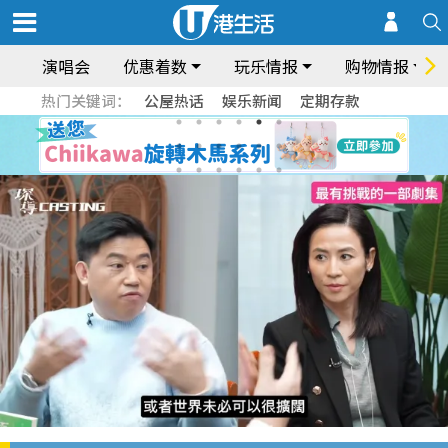
演唱会
优惠着数
玩乐情报
购物情报
热门关键词：
公屋热话
娱乐新闻
定期存款