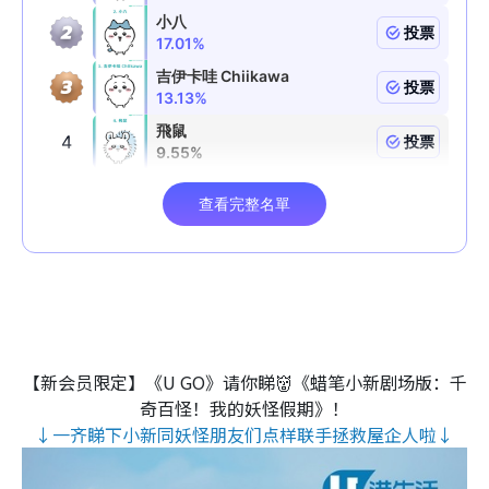
【新会员限定】《U GO》请你睇👹《蜡笔小新剧场版：千
奇百怪！我的妖怪假期》！
↓一齐睇下小新同妖怪朋友们点样联手拯救屋企人啦↓