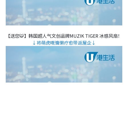
【送您🐯】韩国超人气文创品牌MUZIK TIGER 冰感风扇！
↓将萌虎嘅慵懒疗愈带返屋企↓