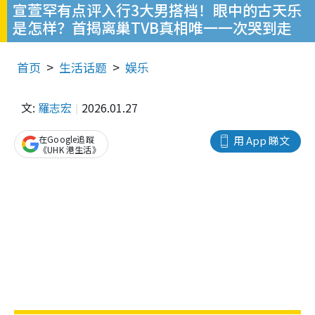
宣萱罕有点评入行3大男搭档！眼中的古天乐
是怎样？首揭离巢TVB真相唯一一次哭到走
首页
生活话题
娱乐
文:
羅志宏
2026.01.27
在Google追蹤
用 App 睇文
《UHK 港生活》