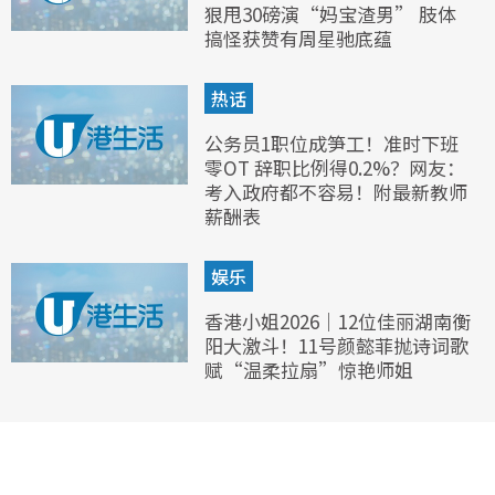
狠甩30磅演“妈宝渣男” 肢体
搞怪获赞有周星驰底蕴
热话
公务员1职位成笋工！准时下班
零OT 辞职比例得0.2%？网友：
考入政府都不容易！附最新教师
薪酬表
娱乐
香港小姐2026｜12位佳丽湖南衡
阳大激斗！11号颜懿菲抛诗词歌
赋“温柔拉扇”惊艳师姐