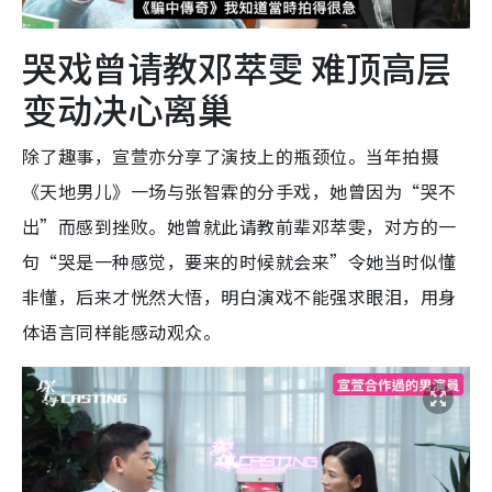
哭戏曾请教邓萃雯 难顶高层
变动决心离巢
除了趣事，宣萱亦分享了演技上的瓶颈位。当年拍摄
《天地男儿》一场与张智霖的分手戏，她曾因为“哭不
出”而感到挫败。她曾就此请教前辈邓萃雯，对方的一
句“哭是一种感觉，要来的时候就会来”令她当时似懂
非懂，后来才恍然大悟，明白演戏不能强求眼泪，用身
体语言同样能感动观众。