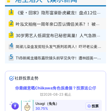
1
《爱·回家》隐形富豪卧虎藏龙！盘点12位财气逼人的有钱艺人：这位美女3亿身家不愁做
2
叶泓文拍拖一周年亲口否认情侣关系？！被质疑感情造假竟称GM“普通同事”
3
30岁男艺人低调宣布已秘密离巢！人气急跌变失踪人口：“这几年过得并不容易”
4
简淑儿染金发剪短头发气质判若两人！吓坏老公麦大力都认不出：“你做什么？”
5
TVB新闻主播陈嘉欣镜头前罕见失守！遭林超英一句话突袭吓坏当场大笑