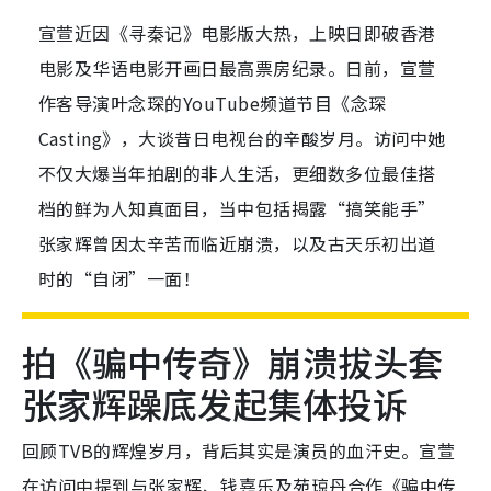
宣萱近因《寻秦记》电影版大热，上映日即破香港
电影及华语电影开画日最高票房纪录。日前，宣萱
作客导演叶念琛的YouTube频道节目《念琛
Casting》，大谈昔日电视台的辛酸岁月。访问中她
不仅大爆当年拍剧的非人生活，更细数多位最佳搭
档的鲜为人知真面目，当中包括揭露“搞笑能手”
张家辉曾因太辛苦而临近崩溃，以及古天乐初出道
时的“自闭”一面！
拍《骗中传奇》崩溃拔头套
张家辉躁底发起集体投诉
回顾TVB的辉煌岁月，背后其实是演员的血汗史。宣萱
在访问中提到与张家辉、钱嘉乐及苑琼丹合作《骗中传