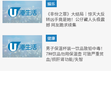
娱乐
《非份之罪》大结局｜惊天大反
转凶手竟是她！公仔藏人头极震
撼 网友跪求续集
健康
男子保温杯装一饮品致铅中毒！
7种饮品勿用保温壶 可致严重贫
血/损肝肾功能/失智