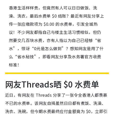
香港生活样样贵，但竟然有人可以日日做饭、洗
澡、洗衣，最后水费单 $0 结账？最近有网友分享上
传一张应缴款项为 $0.00 的水费单，引发全城热
议！不少网友都指自己与楼主生活习惯相似，但仍
然要交几百块水费，亦有人指以为自己已经够“省
水”，惊讶“0元是怎么做到”？想知网友是用了什
么“省水秘技”，即看网友分享及水务署官方收费
标准！
网友Threads晒 $0 水费单
近日，有网友在 Threads 分享了一张令全香港人都羡慕
不已的水费单。该网友自揭虽然日日都有煮饭、洗澡、
洗衣、洗碗，但今期水费最终应付金额竟为
$0，立即引