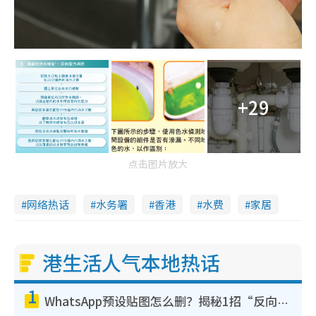
+29
点击图片放大
网络热话
水务署
香港
水费
家居
港生活人气本地热话
1
WhatsApp预设贴图怎么删？揭秘1招“反向操作”还原简洁界面 附3步实测教程