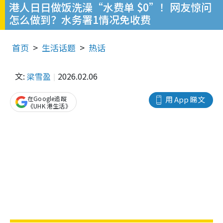
港人日日做饭洗澡“水费单 $0”！网友惊问
怎么做到？水务署1情况免收费
首页
生活话题
热话
文:
梁雪盈
2026.02.06
在Google追蹤
用 App 睇文
《UHK 港生活》