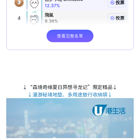
↓“森境奇缘夏日异想寻龙记”限定精品↓
↓漫游秘境地垫、多用途旅行收纳袋↓