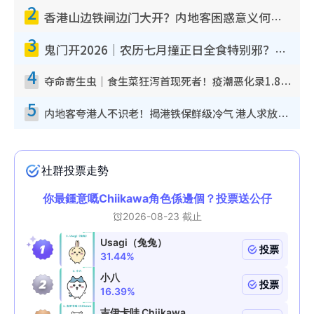
2
香港山边铁闸边门大开？内地客困惑意义何在！网友神回复：这种叫法理性防御
3
鬼门开2026｜农历七月撞正日全食特别邪？专家警告切忌做一事！揭4大禁忌+2招保平安
4
夺命寄生虫｜食生菜狂泻首现死者！疫潮恶化录1.8万宗病例 揭洗菜3大谬误
5
内地客夸港人不识老！揭港铁保鲜级冷气 港人求放过：别投诉