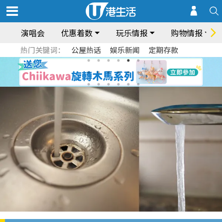
演唱会
优惠着数
玩乐情报
购物情报
热门关键词：
公屋热话
娱乐新闻
定期存款