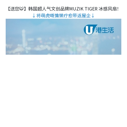
【送您🐯】韩国超人气文创品牌MUZIK TIGER 冰感风扇！
↓将萌虎嘅慵懒疗愈带返屋企↓