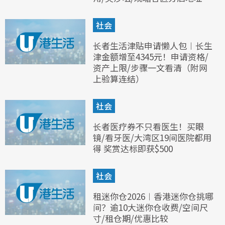
社会
长者生活津贴申请懒人包︱长生
津金额增至4345元！申请资格/
资产上限/步骤一文看清（附网
上验算连结）
社会
长者医疗券不只看医生！买眼
镜/看牙医/大湾区19间医院都用
得 奖赏达标即获$500
社会
租迷你仓2026︱香港迷你仓挑哪
间？逾10大迷你仓收费/空间尺
寸/租仓期/优惠比较