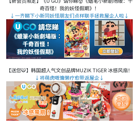
【新会员限定】《U GO》请你睇👹《蜡笔小新剧场版：千
奇百怪！我的妖怪假期》！
↓一齐睇下小新同妖怪朋友们点样联手拯救屋企人啦↓
【送您🐯】韩国超人气文创品牌MUZIK TIGER 冰感风扇！
↓将萌虎嘅慵懒疗愈带返屋企↓