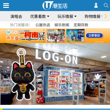
演唱会
优惠着数
玩乐情报
购物情报
热门关键词：
公屋热话
娱乐新闻
定期存款