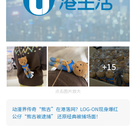
+15
点击图片放大
动漫界传奇“熊吉”在港落网？LOG-ON现身爆红
公仔“熊吉被逮捕” 还原经典被捕场面！