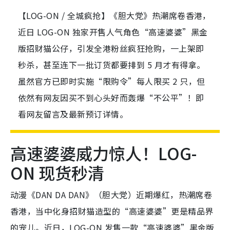
【LOG-ON / 全城疯抢】《胆大党》热潮席卷香港，
近日 LOG-ON 独家开售人气角色“高速婆婆”黑金
版招财猫公仔，引发全港粉丝疯狂抢购，一上架即
秒杀，甚至连下一批订货都要排到 5 月才有得拿。
虽然官方已即时实施“限购令”每人限买 2 只，但
依然有网友因买不到心头好而轰爆“不公平”！即
看网友留言及最新预订详情。
高速婆婆威力惊人！LOG-
ON 现货秒清
动漫《DAN DA DAN》（胆大党）近期爆红，热潮席卷
香港，当中化身招财猫造型的“高速婆婆”更是精品界
的宠儿。近日，LOG-ON 发售一款“高速婆婆”黑金版