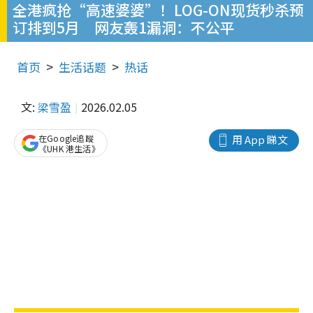
全港疯抢“高速婆婆”！LOG-ON现货秒杀预
订排到5月 网友轰1漏洞：不公平
首页
生活话题
热话
文:
梁雪盈
2026.02.05
在Google追蹤
用 App 睇文
《UHK 港生活》