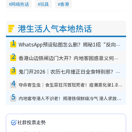
网络热话
玩具
香港
港生活人气本地热话
1
WhatsApp预设贴图怎么删？揭秘1招“反向操作”还原简洁界面 附3步实测教程
2
香港山边铁闸边门大开？内地客困惑意义何在！网友神回复：这种叫法理性防御
3
鬼门开2026｜农历七月撞正日全食特别邪？专家警告切忌做一事！揭4大禁忌+2招保平安
4
夺命寄生虫｜食生菜狂泻首现死者！疫潮恶化录1.8万宗病例 揭洗菜3大谬误
5
内地客夸港人不识老！揭港铁保鲜级冷气 港人求放过：别投诉