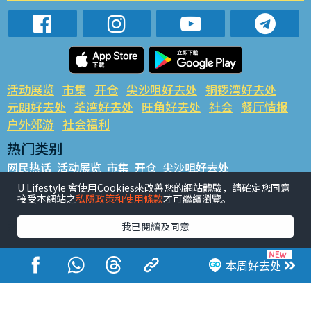
活动展览
市集
开仓
尖沙咀好去处
铜锣湾好去处
元朗好去处
荃湾好去处
旺角好去处
社会
餐厅情报
户外郊游
社会福利
热门类别
网民热话
活动展览
市集
开仓
尖沙咀好去处
铜锣湾好去处
元朗好去处
荃湾好去处
旺角好去处
社会
U Lifestyle 會使用Cookies來改善您的網站體驗，請確定您同意
接受本網站之
私隱政策和使用條款
才可繼續瀏覽。
餐厅情报
户外郊游
热门标签
我已閱讀及同意
#UGO揾好去处
#人气活动推介
#美食社群热话
#亲子玩乐好去处
#ULifestyle应用程式
#限时抢
本周好去处
#UJetso礼物放送
#ULifestyle商户中心
#著数
#网络热话
香港经济日报版权所有©2026