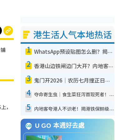
港生活人气本地热话
1
老铺
WhatsApp预设贴图怎么删？揭秘1招“反向操作”还原简洁界面 附3步实测教程
2
香港山边铁闸边门大开？内地客困惑意义何在！网友神回复：这种叫法理性防御
3
鬼门开2026｜农历七月撞正日全食特别邪？专家警告切忌做一事！揭4大禁忌+2招保平安
4
夺命寄生虫｜食生菜狂泻首现死者！疫潮恶化录1.8万宗病例 揭洗菜3大谬误
5
书上，
内地客夸港人不识老！揭港铁保鲜级冷气 港人求放过：别投诉
U GO 本週好去處