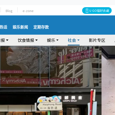
Blog
e-zone
U GO搵好去處
热话
娱乐新闻
定期存款
情报
饮食情报
娱乐
社会
影片专区