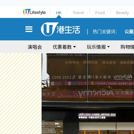
HK
Travel
Food
Beauty
热门关键词：
公屋
演唱会
优惠着数
玩乐情报
购物