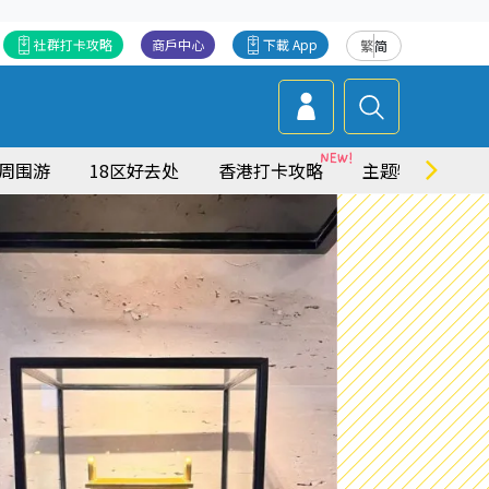
社群打卡攻略
商戶中心
下載 App
繁
简
周围游
18区好去处
香港打卡攻略
主题特集