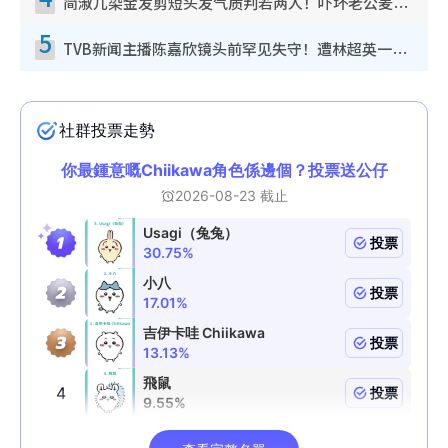
简淑儿染金发剪短头发气质判若两人！吓坏老公麦大力都认不出：“你做什么？”
5
TVB新闻主播陈嘉欣镜头前罕见失守！遭林超英一句话突袭吓坏当场大笑