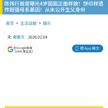
陈炜行首度曝光4岁囡囡正面样貌！饼印样遗
传超强母系基因！从未公开生父身份
首页
生活话题
娱乐
文:
鄭惠文
2026.02.04
在Google追蹤
用 App 睇文
《UHK 港生活》