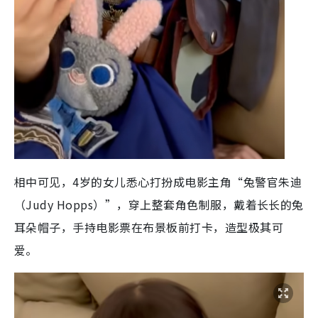
相中可见，4岁的女儿悉心打扮成电影主角“兔警官朱迪
（Judy Hopps）”，穿上整套角色制服，戴着长长的兔
耳朵帽子，手持电影票在布景板前打卡，造型极其可
爱。