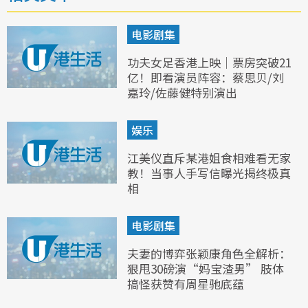
电影剧集
功夫女足香港上映｜票房突破21
亿！即看演员阵容：蔡思贝/刘
嘉玲/佐藤健特别演出
娱乐
江美仪直斥某港姐食相难看无家
教！当事人手写信曝光揭终极真
相
电影剧集
夫妻的博弈张颖康角色全解析：
狠甩30磅演“妈宝渣男” 肢体
搞怪获赞有周星驰底蕴