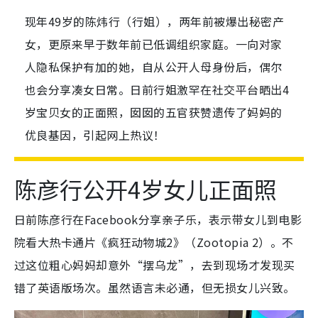
现年49岁的陈炜行（行姐），两年前被爆出秘密产
女，更原来早于数年前已低调组织家庭。一向对家
人隐私保护有加的她，自从公开人母身份后，偶尔
也会分享凑女日常。日前行姐激罕在社交平台晒出4
岁宝贝女的正面照，囡囡的五官获赞遗传了妈妈的
优良基因，引起网上热议！
陈彦行公开4岁女儿正面照
日前陈彦行在Facebook分享亲子乐，表示带女儿到电影
院看大热卡通片《疯狂动物城2》（Zootopia 2）。不
过这位粗心妈妈却意外“摆乌龙”，去到现场才发现买
错了英语版场次。虽然语言未必通，但无损女儿兴致。