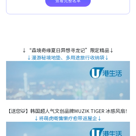
↓“森境奇缘夏日异想寻龙记”限定精品↓
↓漫游秘境地垫、多用途旅行收纳袋↓
【送您🐯】韩国超人气文创品牌MUZIK TIGER 冰感风扇！
↓将萌虎嘅慵懒疗愈带返屋企↓