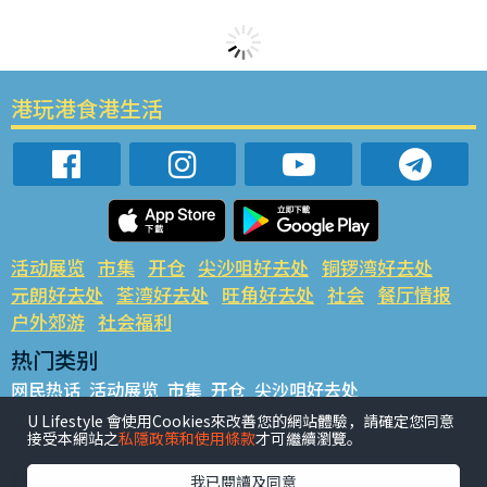
港玩港食港生活
活动展览
市集
开仓
尖沙咀好去处
铜锣湾好去处
元朗好去处
荃湾好去处
旺角好去处
社会
餐厅情报
户外郊游
社会福利
热门类别
网民热话
活动展览
市集
开仓
尖沙咀好去处
铜锣湾好去处
元朗好去处
荃湾好去处
旺角好去处
社会
U Lifestyle 會使用Cookies來改善您的網站體驗，請確定您同意
接受本網站之
私隱政策和使用條款
才可繼續瀏覽。
餐厅情报
户外郊游
热门标签
我已閱讀及同意