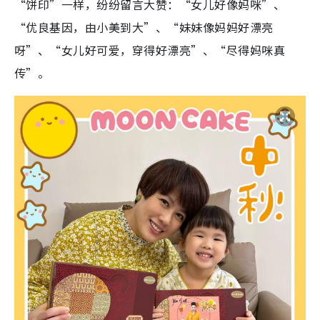
“饼印”一样，纷纷留言大赞：“女儿好像妈咪”、
“优良基因，由小美到大”、“妹妹像妈妈好漂亮
呀”、“女儿好可爱，穿得好漂亮”、“尽得妈咪真
传”。