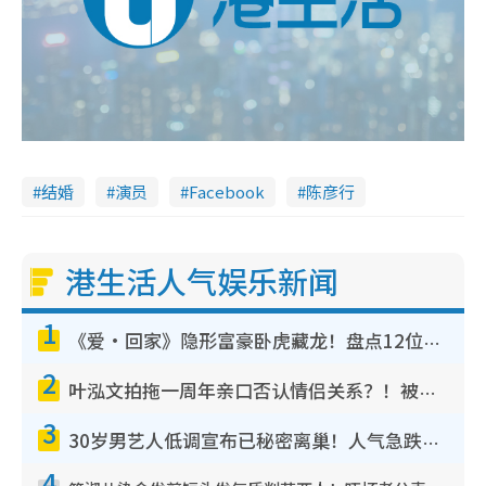
结婚
演员
Facebook
陈彦行
港生活人气娱乐新闻
1
《爱·回家》隐形富豪卧虎藏龙！盘点12位财气逼人的有钱艺人：这位美女3亿身家不愁做
2
叶泓文拍拖一周年亲口否认情侣关系？！被质疑感情造假竟称GM“普通同事”
3
30岁男艺人低调宣布已秘密离巢！人气急跌变失踪人口：“这几年过得并不容易”
4