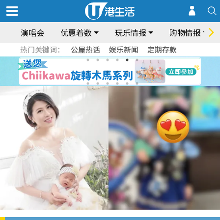
演唱会
优惠着数
玩乐情报
购物情报
热门关键词：
公屋热话
娱乐新闻
定期存款