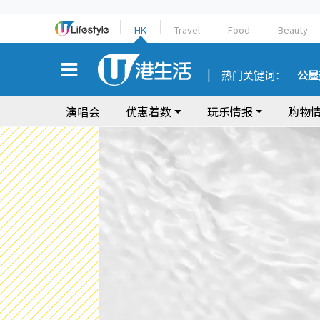
HK
Travel
Food
Beauty
热门关键词：
公屋
演唱会
优惠着数
玩乐情报
购物