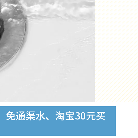
！免通渠水、淘宝30元买