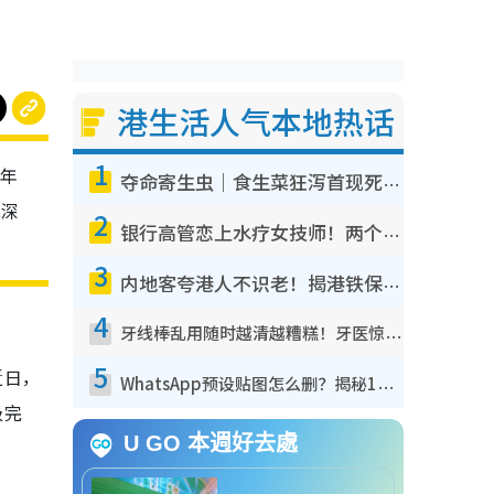
港生活人气本地热话
1
陈年
夺命寄生虫｜食生菜狂泻首现死者！疫潮恶化录1.8万宗病例 揭洗菜3大谬误
能深
2
银行高管恋上水疗女技师！两个月借128万惊觉“沉船”沉落火海 揭背后疑似邪教操控卖淫
3
内地客夸港人不识老！揭港铁保鲜级冷气 港人求放过：别投诉
4
牙线棒乱用随时越清越糟糕！牙医惊揭盲目过户细菌恐致蛀牙：这种才是日常真保养
5
近日，
WhatsApp预设贴图怎么删？揭秘1招“反向操作”还原简洁界面 附3步实测教程
级完
U GO 本週好去處