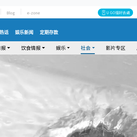
Blog
e-zone
U GO搵好去處
热话
娱乐新闻
定期存款
情报
饮食情报
娱乐
社会
影片专区