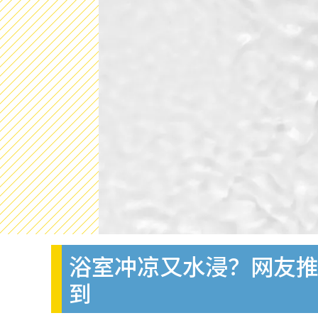
浴室冲凉又水浸？网友推
到