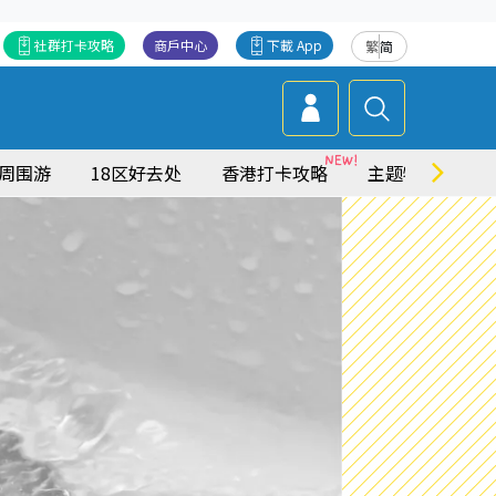
社群打卡攻略
商戶中心
下載 App
繁
简
周围游
18区好去处
香港打卡攻略
主题特集