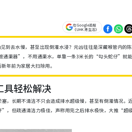
在Google追蹤
《UHK 港生活》
凉最怕见到去水慢，甚至出现倒灌水浸？元凶往往是深藏喉管内的
“排水管通渠器”，不用通渠水，单靠一条3米长的“勾头蛇仔”就
历新年前为家居大扫除用。
工具轻松解决
淤塞，长期不清洁不只会造成排水超级慢，甚至有倒灌情况。
仔”，但疏通清洁力极佳，声称用完之后排水极快，大推“超