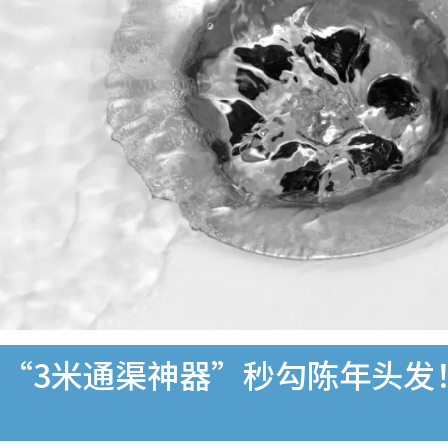
“3米通渠神器”秒勾陈年头发