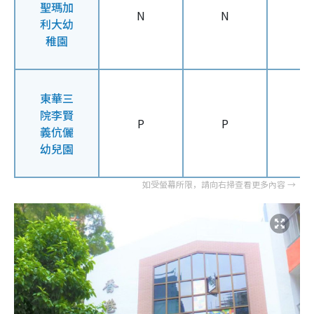
聖瑪加
N
N
N
利大幼
稚園
東華三
院李賢
P
P
P
義伉儷
幼兒園