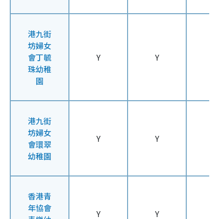
港九街
坊婦女
會丁毓
Y
Y
Y
珠幼稚
園
港九街
坊婦女
Y
Y
Y
會環翠
幼稚園
香港青
年協會
Y
Y
Y