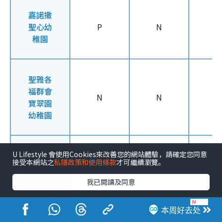
嘉諾撒
聖心幼
P
N
N
稚園
聖雅各
福群會
N
N
N
寶翠園
幼稚園
U Lifestyle 會使用Cookies來改善您的網站體驗，請確定您同意
聖安多
接受本網站之
私隱政策和使用條款
才可繼續瀏覽。
尼中英
文小學
Y
Y
Y
我已閱讀及同意
暨幼稚
園
本周好去处