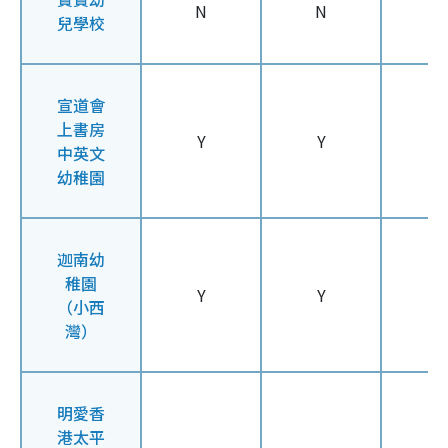
N
N
N
兒學校
宣道會
上書房
Y
Y
Y
中英文
幼稚園
迦南幼
稚園
Y
Y
Y
（小西
灣）
明愛香
港太平