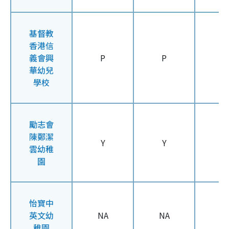
基督教
香港信
義會興
P
P
P
華幼兒
學校
勵志會
陳鄭潔
Y
Y
Y
雲幼稚
園
怡寶中
英文幼
NA
NA
N
稚園