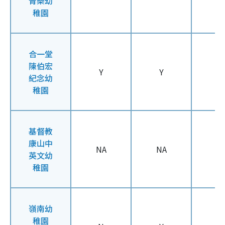
青樂幼
稚園
合一堂
陳伯宏
Y
Y
Y
紀念幼
稚園
基督教
康山中
NA
NA
N
英文幼
稚園
嶺南幼
稚園