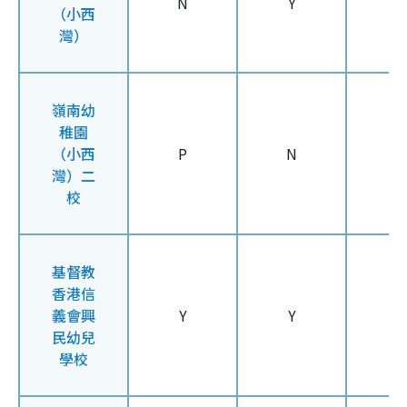
N
Y
Y
（小西
灣）
嶺南幼
稚園
（小西
P
N
N
灣）二
校
基督教
香港信
義會興
Y
Y
Y
民幼兒
學校