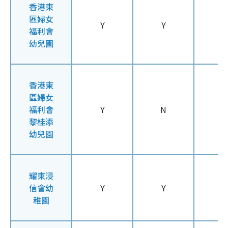
香港東
區婦女
Y
Y
Y
福利會
幼兒園
香港東
區婦女
福利會
Y
N
N
黎桂添
幼兒園
耀東浸
信會幼
Y
Y
Y
稚園