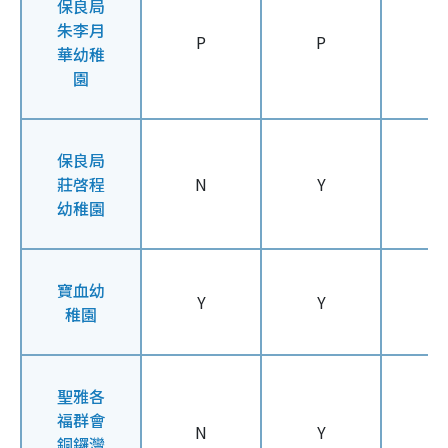
保良局
朱李月
P
P
N
華幼稚
園
保良局
莊啓程
N
Y
N
幼稚園
寶血幼
Y
Y
Y
稚園
聖雅各
福群會
N
Y
Y
銅鑼灣