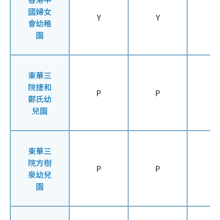
國婦女
Y
Y
Y
會幼稚
園
東華三
院捷和
P
P
P
鄭氏幼
兒園
東華三
院方樹
P
P
P
泉幼兒
園