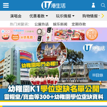
演唱会
优惠着数
玩乐情报
购物情报
热门关键词：
公屋热话
娱乐新闻
定期存款
目錄