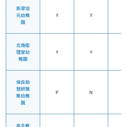
新翠培
元幼稚
Y
Y
Y
園
北角衞
理堂幼
Y
Y
Y
稚園
保良局
慧妍雅
P
N
N
集幼稚
園
高主教