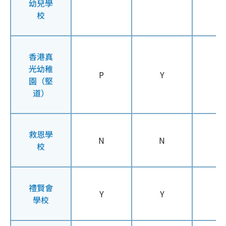
幼兒學
校
香港真
光幼稚
P
Y
Y
園（堅
道）
救恩學
N
N
N
校
禮賢會
Y
Y
Y
學校