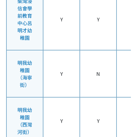
柴灣浸
信會學
前教育
Y
Y
Y
中心呂
明才幼
稚園
明我幼
稚園
Y
N
N
（海寧
街）
明我幼
稚園
Y
Y
Y
（西灣
河街）