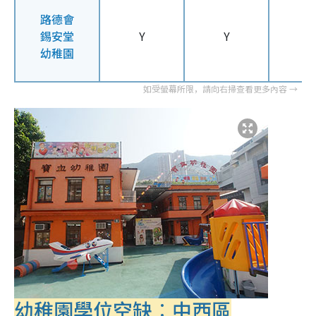
路德會
錫安堂
Y
Y
幼稚園
幼稚園學位空缺︰中西區