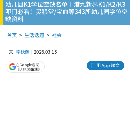
幼儿园K1学位空缺名单︱港九新界K1/K2/K3
叩门必看！灵粮堂/宝血等343所幼儿园学位空
缺资料
首页
生活话题
社会
文:
陸秋燕
2026.03.15
在Google追蹤
用 App 睇文
《UHK 港生活》