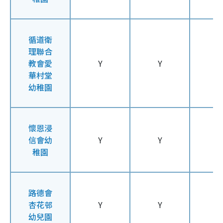
循道衛
理聯合
教會愛
Y
Y
Y
華村堂
幼稚園
懷恩浸
信會幼
Y
Y
Y
稚園
路德會
杏花邨
Y
Y
Y
幼兒園