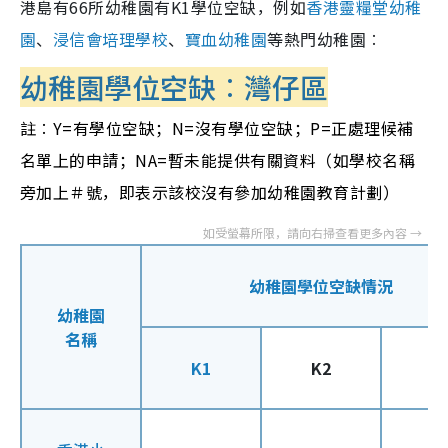
港島有66所幼稚園有K1學位空缺，例如
香港靈糧堂幼稚
園
、
浸信會培理學校
、
寶血幼稚園
等熱門幼稚園︰
幼稚園學位空缺︰灣仔區
註︰Y=有學位空缺；N=沒有學位空缺；P=正處理候補
名單上的申請；NA=暫未能提供有關資料（如學校名稱
旁加上＃號，即表示該校沒有參加幼稚園教育計劃）
幼稚園學位空缺情況
幼稚園
名稱
K1
K2
K