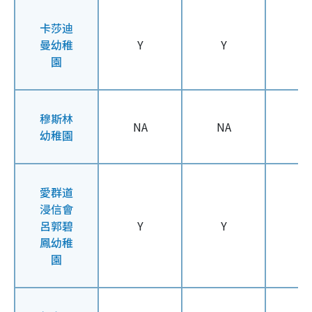
卡莎迪
曼幼稚
Y
Y
Y
園
穆斯林
NA
NA
N
幼稚園
愛群道
浸信會
呂郭碧
Y
Y
Y
鳳幼稚
園