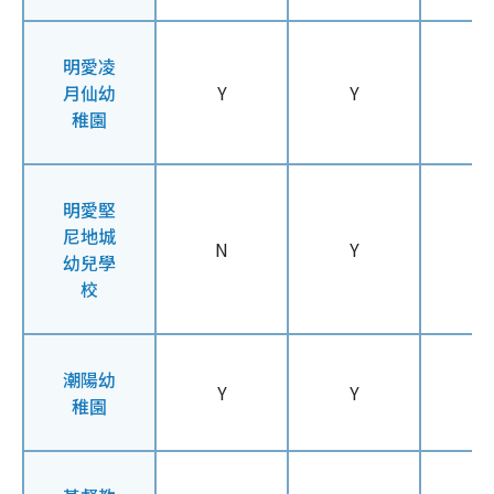
明愛凌
月仙幼
Y
Y
Y
稚園
明愛堅
尼地城
N
Y
Y
幼兒學
校
潮陽幼
Y
Y
Y
稚園