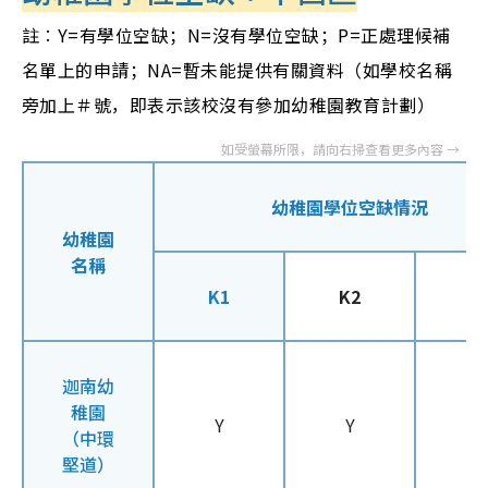
註︰Y=有學位空缺；N=沒有學位空缺；P=正處理候補
名單上的申請；NA=暫未能提供有關資料（如學校名稱
旁加上＃號，即表示該校沒有參加幼稚園教育計劃）
幼稚園學位空缺情況
幼稚園
名稱
K1
K2
K
迦南幼
稚園
Y
Y
Y
（中環
堅道）