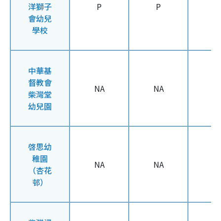
洋獅子
P
P
P
會幼兒
學校
中華基
督教會
NA
NA
N
柴灣堂
幼兒園
啓思幼
稚園
NA
NA
N
（杏花
邨）