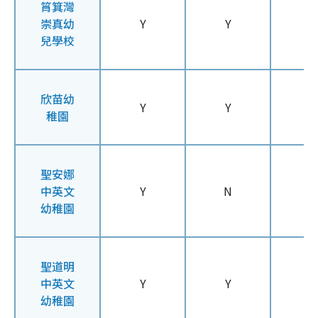
筲箕灣
崇真幼
Y
Y
Y
兒學校
欣苗幼
Y
Y
Y
稚園
聖安娜
中英文
Y
N
N
幼稚園
聖道明
中英文
Y
Y
Y
幼稚園