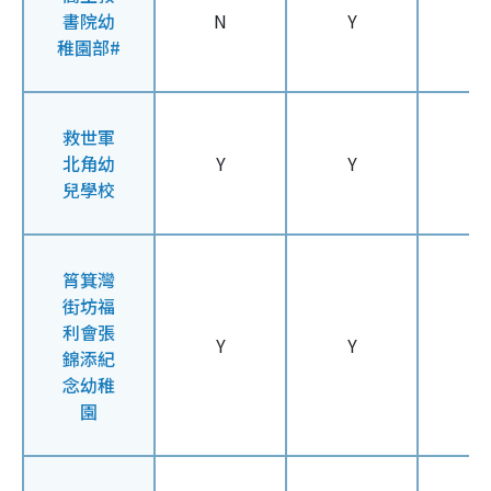
書院幼
N
Y
Y
稚園部
#
救世軍
北角幼
Y
Y
N
兒學校
筲箕灣
街坊福
利會張
Y
Y
Y
錦添紀
念幼稚
園