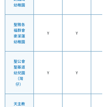
幼稚園
聖雅各
福群會
Y
Y
Y
麥潔蓮
幼稚園
聖公會
聖基道
幼兒園
Y
Y
Y
（灣
仔）
天主教