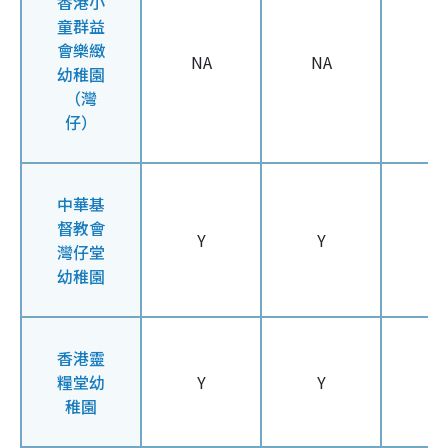
香港小
童群益
會樂緻
NA
NA
N
幼稚園
（灣
仔）
中華基
督教會
Y
Y
Y
灣仔堂
幼稚園
香港靈
糧堂幼
Y
Y
Y
稚園