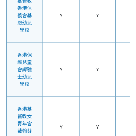
基督教
香港信
義會基
Y
Y
Y
恩幼兒
學校
香港保
護兒童
會譚雅
Y
Y
Y
士幼兒
學校
香港基
督教女
青年會
Y
Y
Y
戴翰芬