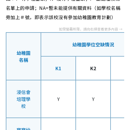
名單上的申請；NA=暫未能提供有關資料（如學校名稱
旁加上＃號，即表示該校沒有參加幼稚園教育計劃）
幼稚園學位空缺情況
幼稚園
名稱
K1
K2
K
浸信會
培理學
Y
Y
Y
校
寶寶幼