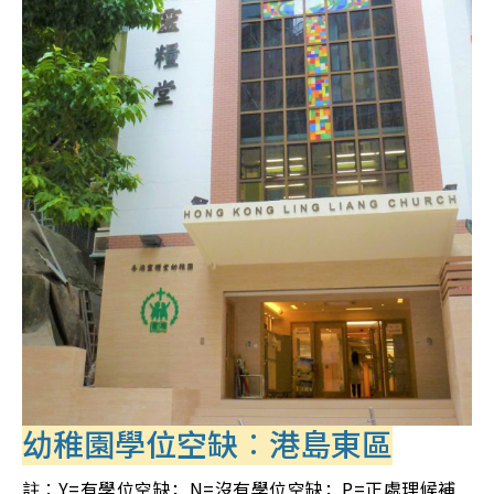
幼稚園學位空缺︰港島東區
註︰Y=有學位空缺；N=沒有學位空缺；P=正處理候補