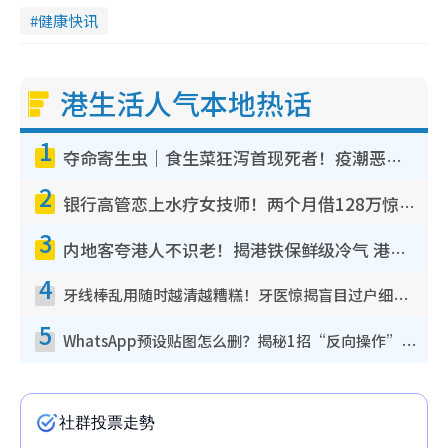
健康快讯
港生活人气本地热话
1
夺命寄生虫｜食生菜狂泻首现死者！疫潮恶化录1.8万宗病例 揭洗菜3大谬误
2
银行高管恋上水疗女技师！两个月借128万惊觉“沉船”沉落火海 揭背后疑似邪教操控卖淫
3
内地客夸港人不识老！揭港铁保鲜级冷气 港人求放过：别投诉
4
牙线棒乱用随时越清越糟糕！牙医惊揭盲目过户细菌恐致蛀牙：这种才是日常真保养
5
WhatsApp预设贴图怎么删？揭秘1招“反向操作”还原简洁界面 附3步实测教程