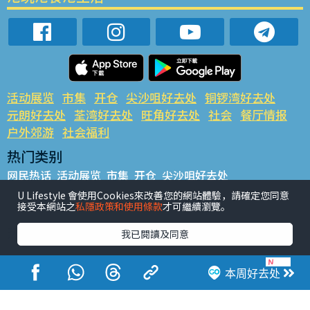
活动展览
市集
开仓
尖沙咀好去处
铜锣湾好去处
元朗好去处
荃湾好去处
旺角好去处
社会
餐厅情报
户外郊游
社会福利
热门类别
网民热话
活动展览
市集
开仓
尖沙咀好去处
铜锣湾好去处
元朗好去处
荃湾好去处
旺角好去处
社会
U Lifestyle 會使用Cookies來改善您的網站體驗，請確定您同意
接受本網站之
私隱政策和使用條款
才可繼續瀏覽。
餐厅情报
户外郊游
热门标签
我已閱讀及同意
#UGO揾好去处
#人气活动推介
#美食社群热话
#亲子玩乐好去处
#ULifestyle应用程式
#限时抢
本周好去处
#UJetso礼物放送
#ULifestyle商户中心
#著数
#网络热话