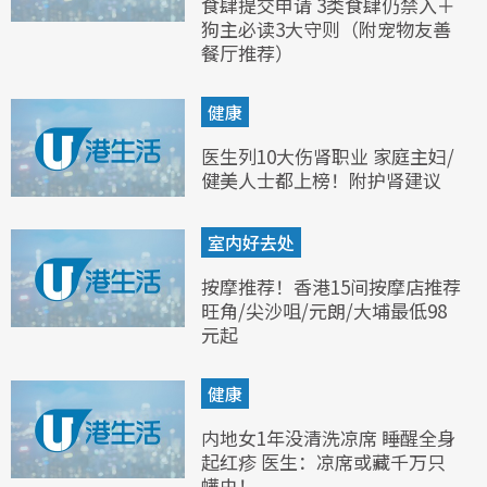
食肆提交申请 3类食肆仍禁入＋
狗主必读3大守则（附宠物友善
餐厅推荐）
健康
医生列10大伤肾职业 家庭主妇/
健美人士都上榜！附护肾建议
室内好去处
按摩推荐！香港15间按摩店推荐
旺角/尖沙咀/元朗/大埔最低98
元起
健康
内地女1年没清洗凉席 睡醒全身
起红疹 医生：凉席或藏千万只
螨虫！