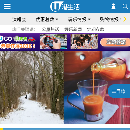
演唱会
优惠着数
玩乐情报
购物情报
热门关键词：
公屋热话
娱乐新闻
定期存款
目錄