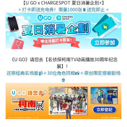
【U GO x CHARGESPOT 夏日消暑企划⚡】
> 打卡即送充电券！限量1000张🔋送完即止 <
《U GO》请您去【名侦探柯南TV动画播放30周年纪念
展】！
还原经典名场面📹＋30位角色同框📸＋原创限定感谢剧场
🍿