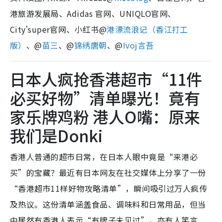
港旅游发展局、Adidas 官网、UNIQLO官网、
City'super官网、小红书@
港漂流浪记（香江打工
版）
、@
苗三
、
@
锦绣唐朝
、
@
Ivoj言吾
日本人疯抢香港超市“11件
必买好物”清单曝光！竟有
家乐牌鸡粉 港人O嘴：原来
我们是Donki
香港人普通的超市日常，在日本人眼中竟是“来港必
买”的宝藏？最近有日本网友在社交媒体上分享了一份
“香港超市11样好物攻略清单”，瞬间吸引过万人疯传
及热议。这份清单涵盖食品、调味料和日常用品，但当
中居然有香港人表示“有牌子未见过”，亦有人笑言