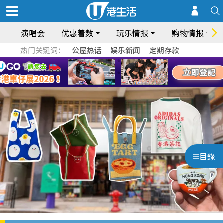
演唱会
优惠着数
玩乐情报
购物情报
热门关键词：
公屋热话
娱乐新闻
定期存款
目錄