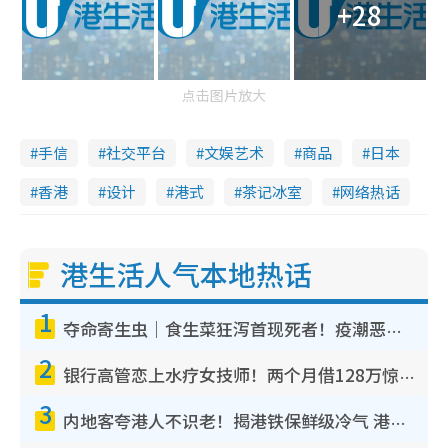
+28
点击图片放大
手信
社交平台
文娱艺术
商品
日本
香港
设计
港式
茶记冰室
网络热话
港生活人气本地热话
1
夺命寄生虫｜食生菜狂泻首现死者！疫潮恶化录1.8万宗病例 揭洗菜3大谬误
2
银行高管恋上水疗女技师！两个月借128万惊觉“沉船”沉落火海 揭背后疑似邪教操控卖淫
3
内地客夸港人不识老！揭港铁保鲜级冷气 港人求放过：别投诉