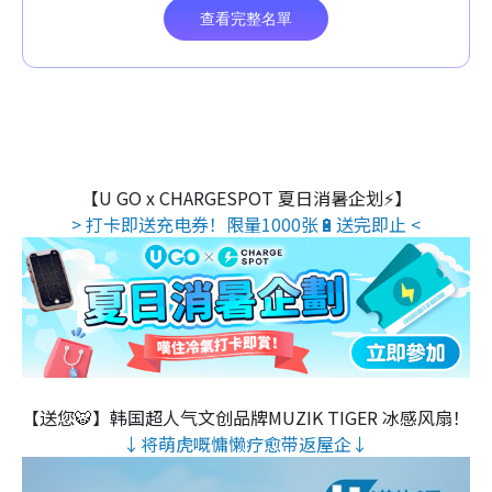
【U GO x CHARGESPOT 夏日消暑企划⚡】
> 打卡即送充电券！限量1000张🔋送完即止 <
【送您🐯】韩国超人气文创品牌MUZIK TIGER 冰感风扇！
↓将萌虎嘅慵懒疗愈带返屋企↓