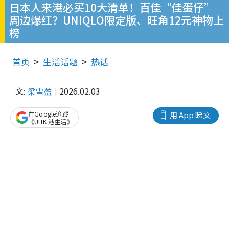
日本人来港必买10大清单！百佳“佳蛋仔”
周边爆红？UNIQLO限定版、旺角12元神物上
榜
首页
生活话题
热话
文:
梁雪盈
2026.02.03
在Google追蹤
用 App 睇文
《UHK 港生活》