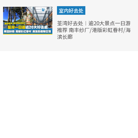
室内好去处
荃湾好去处︱逾20大景点一日游
推荐 南丰纱厂/港版彩虹眷村/海
滨长廊