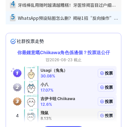
4
牙线棒乱用随时越清越糟糕！牙医惊揭盲目过户细菌恐致蛀牙：这种才是日常真保养
5
WhatsApp预设贴图怎么删？揭秘1招“反向操作”还原简洁界面 附3步实测教程