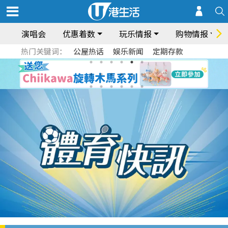
演唱会
优惠着数
玩乐情报
购物情报
热门关键词：
公屋热话
娱乐新闻
定期存款