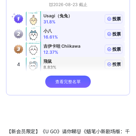
【新会员限定】《U GO》请你睇👹《蜡笔小新剧场版：千