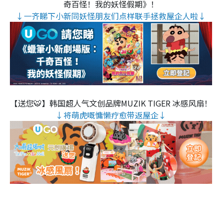
奇百怪！我的妖怪假期》！
↓一齐睇下小新同妖怪朋友们点样联手拯救屋企人啦↓
【送您🐯】韩国超人气文创品牌MUZIK TIGER 冰感风扇！
↓将萌虎嘅慵懒疗愈带返屋企↓