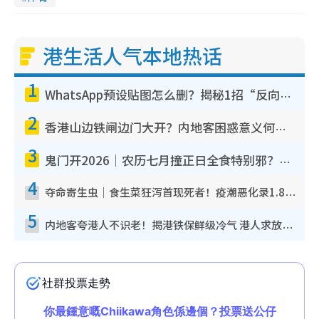
港生活人气本地热话
1
WhatsApp预设贴图怎么删？揭秘1招“反向操作”还原简洁界面 附3步实测教程
2
香港山边铁闸边门大开？内地客困惑意义何在！网友神回复：这种叫法理性防御
3
鬼门开2026｜农历七月撞正日全食特别邪？专家警告切忌做一事！揭4大禁忌+2招保平安
4
夺命寄生虫｜食生菜狂泻首现死者！疫潮恶化录1.8万宗病例 揭洗菜3大谬误
5
内地客夸港人不识老！揭港铁保鲜级冷气 港人求放过：别投诉