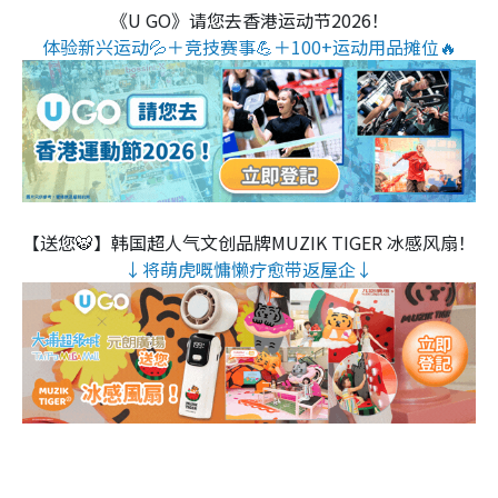
《U GO》请您去香港运动节2026！
体验新兴运动💦＋竞技赛事💪＋100+运动用品摊位🔥
【送您🐯】韩国超人气文创品牌MUZIK TIGER 冰感风扇！
↓将萌虎嘅慵懒疗愈带返屋企↓