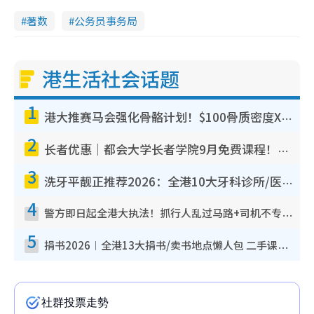
著数
公务员事务局
港生活社会话题
1
港大推赛马会强化骨骼计划！$100骨质密度X光检查 完成免费运动训练送超市礼券！附参加资格
2
长者优惠｜都会大学长者学院9月免费课程！多媒体/微电影创作/网络安全 附报名方法教学
3
洗牙平靓正推荐2026：全港10大牙科诊所/医院懒人包，夜诊至8点/镇静洁牙/医疗券适用
4
警方即日起全港大执法！抓行人乱过马路+司机不专注驾驶！乱过马路罚$2000
5
捐书2026︱全港13大捐书/卖书地点懒人包 二手课本最高$150＋旧书换免费咖啡/戏票