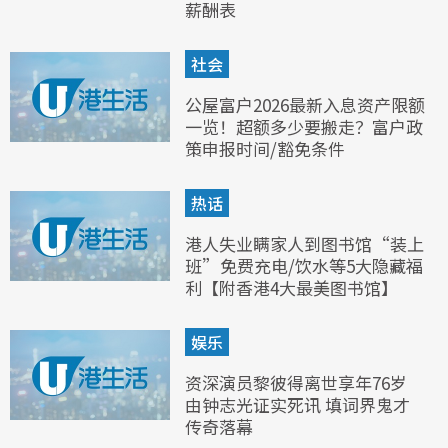
薪酬表
社会
公屋富户2026最新入息资产限额
一览！超额多少要搬走？富户政
策申报时间/豁免条件
热话
港人失业瞒家人到图书馆“装上
班”免费充电/饮水等5大隐藏福
利【附香港4大最美图书馆】
娱乐
资深演员黎彼得离世享年76岁
由钟志光证实死讯 填词界鬼才
传奇落幕