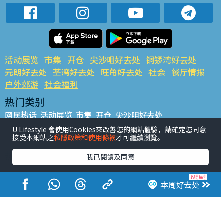
活动展览
市集
开仓
尖沙咀好去处
铜锣湾好去处
元朗好去处
荃湾好去处
旺角好去处
社会
餐厅情报
户外郊游
社会福利
热门类别
网民热话
活动展览
市集
开仓
尖沙咀好去处
铜锣湾好去处
元朗好去处
荃湾好去处
旺角好去处
社会
U Lifestyle 會使用Cookies來改善您的網站體驗，請確定您同意
接受本網站之
私隱政策和使用條款
才可繼續瀏覽。
餐厅情报
户外郊游
热门标签
我已閱讀及同意
#UGO揾好去处
#人气活动推介
#美食社群热话
#亲子玩乐好去处
#ULifestyle应用程式
#限时抢
本周好去处
#UJetso礼物放送
#ULifestyle商户中心
#著数
#网络热话
香港经济日报版权所有©2026