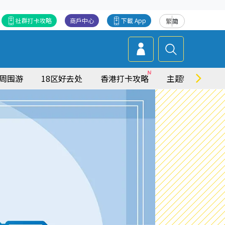
社群打卡攻略
商戶中心
下載 App
繁
简
周围游
18区好去处
香港打卡攻略
主题特集