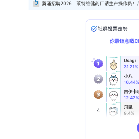
5
葵涌招聘2026｜莱特维健药厂请生产操作员！月