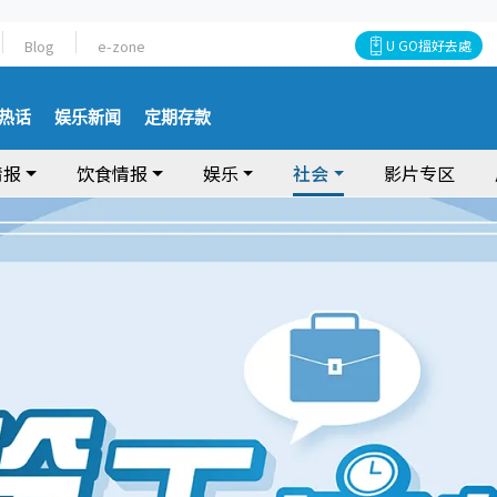
Blog
e-zone
U GO搵好去處
热话
娱乐新闻
定期存款
情报
饮食情报
娱乐
社会
影片专区