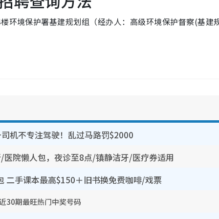
招聘查询方法
4楼环境保护署基建规划组（经办人：高级环境保护督察(基建
司机不专注驾驶！乱过马路罚$2000
所/医院懒人包，夜诊至8点/镇静洁牙/医疗券适用
包 二手课本最高$150＋旧书换免费咖啡/戏票
 近30期最旺热门中奖号码