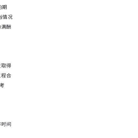
约期
当情况
约满酬
在取得
工程合
考
作时间