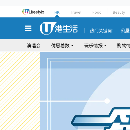
HK
Travel
Food
Beauty
热门关键词：
公屋
演唱会
优惠着数
玩乐情报
购物