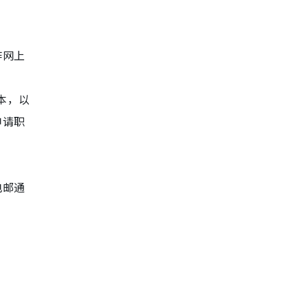
作网上
副本，以
申请职
。
电邮通