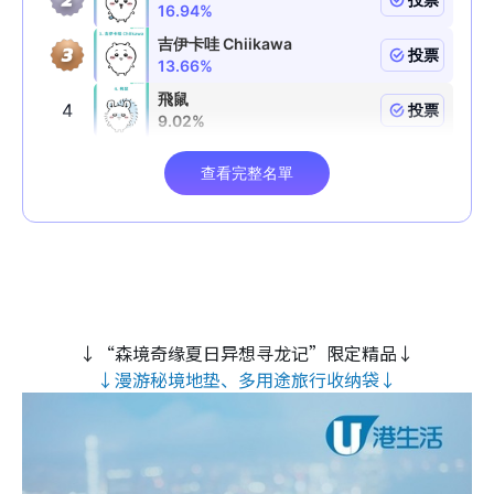
↓“森境奇缘夏日异想寻龙记”限定精品↓
↓漫游秘境地垫、多用途旅行收纳袋↓