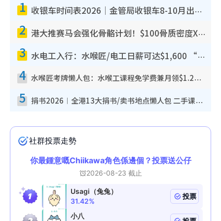
1
收银车时间表2026｜金管局收银车8-10月出没地点+时间！无需手续费！硬币免费转现钞或增值至八达通
2
港大推赛马会强化骨骼计划！$100骨质密度X光检查 完成免费运动训练送超市礼券！附参加资格
3
水电工入行：水喉匠/电工日薪可达$1,600 “铁饭碗”职业难被AI取代！附薪酬参考+入行考牌路径
4
水喉匠考牌懒人包：水喉工课程免学费兼月领$1.2万津贴 即看水喉匠考牌4阶段+入行课程建议
5
捐书2026︱全港13大捐书/卖书地点懒人包 二手课本最高$150＋旧书换免费咖啡/戏票