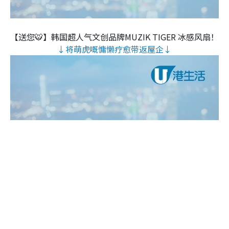
【送您🐯】韩国超人气文创品牌MUZIK TIGER 冰感风扇！
↓将萌虎嘅慵懒疗愈带返屋企↓