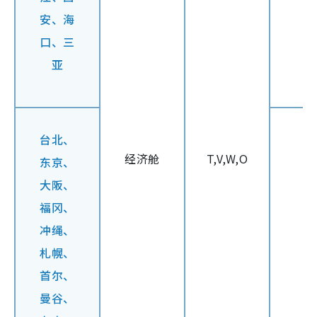
安、海
口、
三
亚
台北、
经济舱
T,V,W,O
东京、
大阪、
福冈、
冲绳、
札幌、
首尔、
曼谷、