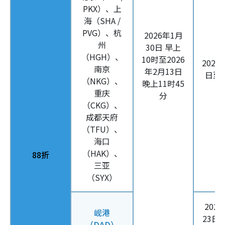
PKX）、上
海（SHA /
PVG）、杭
2026年1月
州
30日 早上
（HGH）、
10时至2026
2026
南京
年2月13日
日至6
（NKG）、
晚上11时45
重庆
分
（CKG）、
成都天府
（TFU）、
海口
（HAK）、
88折
三亚
（SYX）
202
岘港
23日
（DAD）