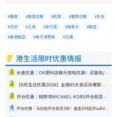
著数
旅游优惠
机票
著数优惠
东京
北京
上海
支付宝
加拿大
航空
香港航空
电子消费券
交通
港生活限时优惠情报
1
长者优惠｜OK便利店推乐悠咭优惠！买面包/牛奶/保健品拍卡即减
2
【8月生日优惠2026】全港85大食买玩著数攻略 自助餐/火锅放题同行免费＋诚品/DONKI送现金券
3
开仓优惠｜铜锣湾MICHAEL KORS开仓低至17折！直击$500起买手袋/钱包/鞋款 必买经典Jet Set系列
4
开仓优惠｜马拉松开仓低至3折！直击$99起买adidas／New Balance／Puma鞋款 STANLEY保温杯劈价至$119起