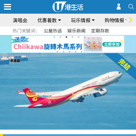
演唱会
优惠着数
玩乐情报
购物情报
热门关键词：
公屋热话
娱乐新闻
定期存款