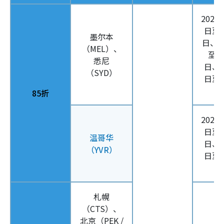
2026
日至3
墨尔本
日、5
（MEL）、
至6
悉尼
日、8
（SYD）
日至9
85折
2026
日至3
温哥华
日、4
（YVR）
日至6
札幌
（CTS）、
北京（PEK /