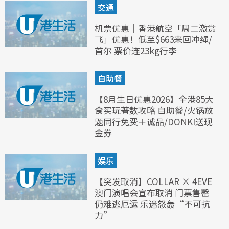
交通
机票优惠｜香港航空「周二激赏
飞」优惠！低至$663来回冲绳/
首尔 票价连23kg行李
自助餐
【8月生日优惠2026】全港85大
食买玩著数攻略 自助餐/火锅放
题同行免费＋诚品/DONKI送现
金券
娱乐
【突发取消】COLLAR × 4EVE
澳门演唱会宣布取消 门票售罄
仍难逃厄运 乐迷怒轰“不可抗
力”