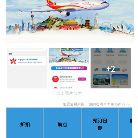
+2
点击图片放大
预订日
旅
折扣
航点
期