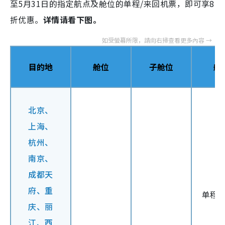
至5月31日的指定航点及舱位的单程/来回机票，即可享8
折优惠。
详情请看下图。
目的地
舱位
子舱位
航
北京、
上海、
杭州、
南京、
成都天
府、
重
单程 /
庆、丽
江、
西