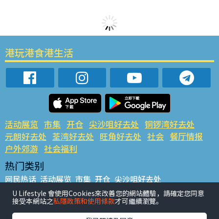
港玩港食港生活
活动展览
市集
开仓
尖沙咀好去处
铜锣湾好去处
元朗好去处
荃湾好去处
旺角好去处
社会
餐厅情报
户外郊游
社会福利
热门类别
网民热话
活动展览
市集
开仓
尖沙咀好去处
铜锣湾好去处
元朗好去处
荃湾好去处
旺角好去处
社会
U Lifestyle 會使用Cookies來改善您的網站體驗，請確定您同意
接受本網站之
私隱政策和使用條款
才可繼續瀏覽。
餐厅情报
户外郊游