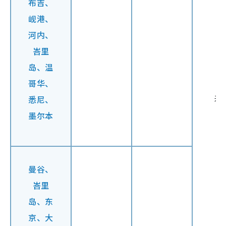
布吉、
岘港、
河内、
峇里
岛、
温
哥华、
来
悉尼、
墨尔本
曼谷、
峇里
岛、东
京、
大