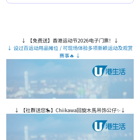
↓ 【免费送】香港运动节2026电子门票！↓
↓ 设过百运动用品摊位 / 可现场体验多项新颖运动及观赏
赛事🔥 ↓
↓ 【社群送您🎠】Chiikawa回旋木⾺吊饰公仔✨↓