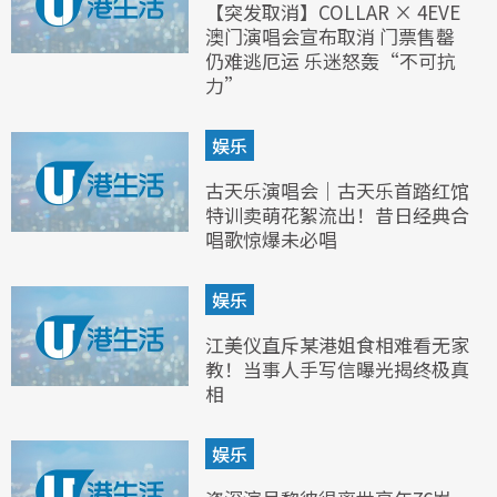
【突发取消】COLLAR × 4EVE
澳门演唱会宣布取消 门票售罄
仍难逃厄运 乐迷怒轰“不可抗
力”
娱乐
古天乐演唱会｜古天乐首踏红馆
特训卖萌花絮流出！昔日经典合
唱歌惊爆未必唱
娱乐
江美仪直斥某港姐食相难看无家
教！当事人手写信曝光揭终极真
相
娱乐