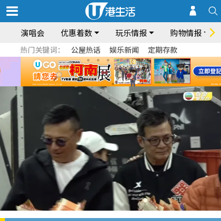
演唱会
优惠着数
玩乐情报
购物情报
热门关键词：
公屋热话
娱乐新闻
定期存款