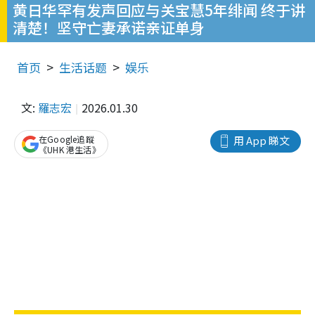
黄日华罕有发声回应与关宝慧5年绯闻 终于讲
清楚！坚守亡妻承诺亲证单身
首页
生活话题
娱乐
文:
羅志宏
2026.01.30
在Google追蹤
用 App 睇文
《UHK 港生活》