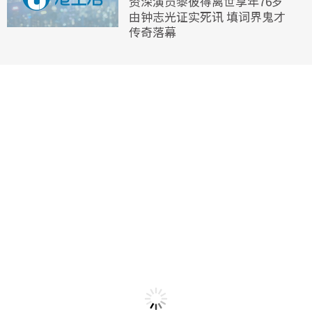
资深演员黎彼得离世享年76岁
由钟志光证实死讯 填词界鬼才
传奇落幕