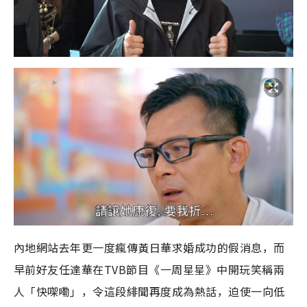
內地網站去年更一度瘋傳黃日華求婚成功的假消息，而
早前好友任達華在TVB節目《一周星星》中開玩笑稱兩
人「快㗎嘞」，令這段緋聞再度成為熱話，迫使一向低