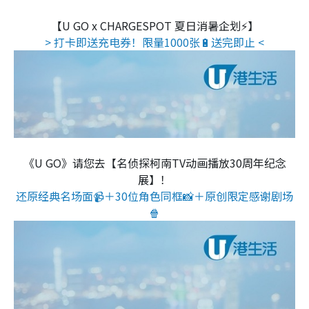
【U GO x CHARGESPOT 夏日消暑企划⚡】
> 打卡即送充电券！限量1000张🔋送完即止 <
《U GO》请您去【名侦探柯南TV动画播放30周年纪念
展】！
还原经典名场面📹＋30位角色同框📸＋原创限定感谢剧场
🍿