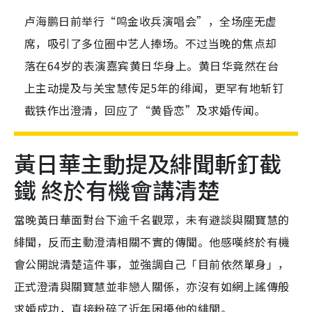
卢海鹏日前举行“鸣金收兵演唱会”，全场座无虚
席，吸引了多位圈中艺人捧场。不过当晚的焦点却
落在64岁的表演嘉宾黄日华身上。黄日华竟然在台
上主动提及与关宝慧传足5年的绯闻，更罕有地斩钉
截铁作出澄清，回应了“黄昏恋”及求婚传闻。
黃日華主動提及緋聞斬釘截
鐵 終於有機會講清楚
當晚黃日華面對台下逾千名觀眾，未有避談與關寶慧的
緋聞，反而主動澄清相關不實的傳聞。他感嘆終於有機
會公開說清楚這件事，並強調自己「目前依然單身」，
正式澄清與關寶慧並非戀人關係，亦沒有如網上謠傳般
求婚成功，直接粉碎了近年困擾他的緋聞。