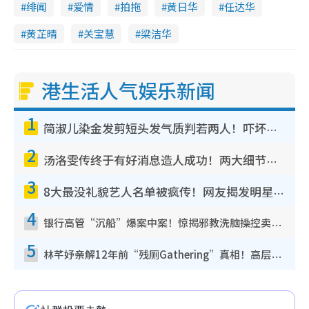
绯闻
爱情
拍拖
黄日华
任达华
黄芷晴
关宝慧
梁洁华
港生活人气娱乐新闻
1
简淑儿染金发剪短头发气质判若两人！吓坏老公麦大力都认不出：“你做什么？”
2
汤洛雯传终于有好消息造人成功！两大细节曝孕味极浓引猜测：大肚婆先会咁！
3
8大最没礼貌艺人名单被疯传！网友揭发明星真面目，一致数落这一位是无品天花板？
4
银行高管“沉船”爆案中案！惊揭邪教洗脑操控卖淫被吞600万，幕后黑手讲多错多
5
林芊妤亲解12年前“残厕Gathering”真相！高层解约一句话重创尊严，至今拒返TVB