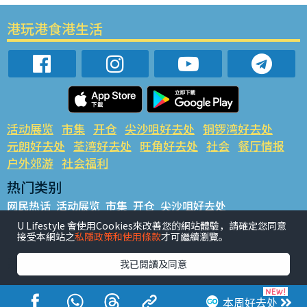
港玩港食港生活
活动展览
市集
开仓
尖沙咀好去处
铜锣湾好去处
元朗好去处
荃湾好去处
旺角好去处
社会
餐厅情报
户外郊游
社会福利
热门类别
网民热话
活动展览
市集
开仓
尖沙咀好去处
铜锣湾好去处
元朗好去处
荃湾好去处
旺角好去处
社会
U Lifestyle 會使用Cookies來改善您的網站體驗，請確定您同意
接受本網站之
私隱政策和使用條款
才可繼續瀏覽。
餐厅情报
户外郊游
热门标签
我已閱讀及同意
#UGO揾好去处
#人气活动推介
#美食社群热话
#亲子玩乐好去处
#ULifestyle应用程式
#限时抢
本周好去处