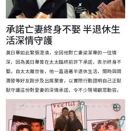
承諾亡妻終身不娶 半退休生
活深情守護
黃日華如此緊張澄清，全因他對亡妻梁潔華的一往情
深，因為黃日華曾在太太臨終前許下承諾，表示終身不
娶。自太太離世後，他一直過著半退休生活，閒時與周
潤發等好友跑步及出席聚會，以實際行動證明自己正默
默守護這份對愛妻的深情承諾，令不少現場觀眾動容。