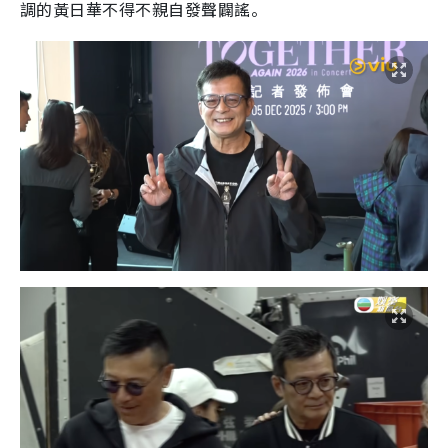
調的黃日華不得不親自發聲闢謠。