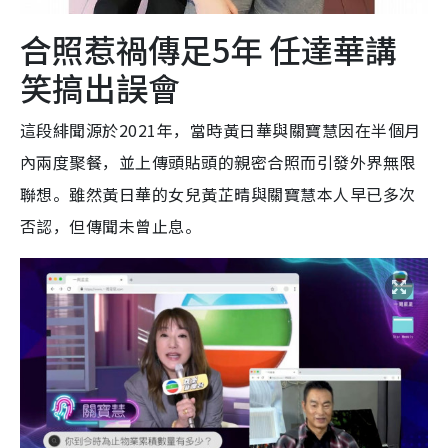
合照惹禍傳足5年 任達華講
笑搞出誤會
這段緋聞源於2021年，當時黃日華與關寶慧因在半個月
內兩度聚餐，並上傳頭貼頭的親密合照而引發外界無限
聯想。雖然黃日華的女兒黃芷晴與關寶慧本人早已多次
否認，但傳聞未曾止息。