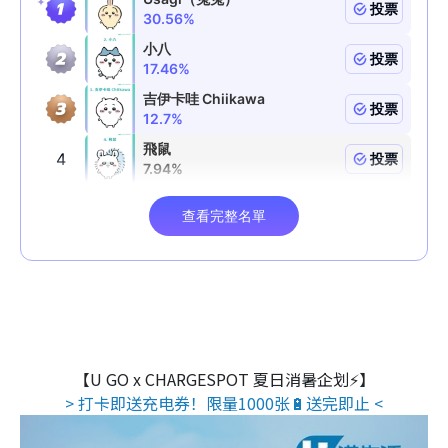
【U GO x CHARGESPOT 夏日消暑企划⚡】
> 打卡即送充电券！限量1000张🔋送完即止 <