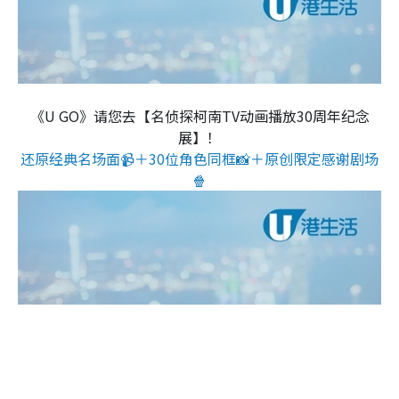
《U GO》请您去【名侦探柯南TV动画播放30周年纪念
展】！
还原经典名场面📹＋30位角色同框📸＋原创限定感谢剧场
🍿