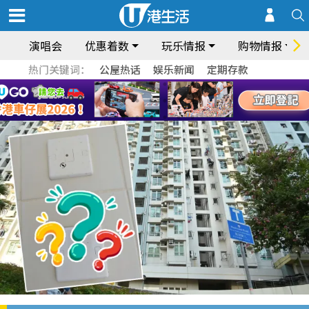
演唱会
优惠着数
玩乐情报
购物情报
热门关键词：
公屋热话
娱乐新闻
定期存款