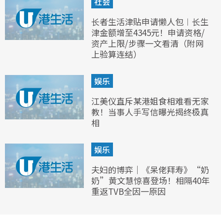
社会
长者生活津贴申请懒人包︱长生
津金额增至4345元！申请资格/
资产上限/步骤一文看清（附网
上验算连结）
娱乐
江美仪直斥某港姐食相难看无家
教！当事人手写信曝光揭终极真
相
娱乐
夫妇的博弈｜《呆佬拜寿》“奶
奶”黄文慧惊喜登场！相隔40年
重返TVB全因一原因