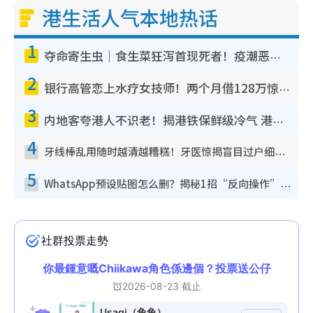
港生活人气本地热话
1
夺命寄生虫｜食生菜狂泻首现死者！疫潮恶化录1.8万宗病例 揭洗菜3大谬误
2
银行高管恋上水疗女技师！两个月借128万惊觉“沉船”沉落火海 揭背后疑似邪教操控卖淫
3
内地客夸港人不识老！揭港铁保鲜级冷气 港人求放过：别投诉
4
牙线棒乱用随时越清越糟糕！牙医惊揭盲目过户细菌恐致蛀牙：这种才是日常真保养
5
WhatsApp预设贴图怎么删？揭秘1招“反向操作”还原简洁界面 附3步实测教程