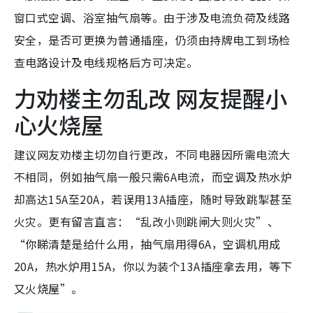
窗口式空调、浴室抽气扇等。由于涉及电流负荷及线路
安全，是否可更换为普通插座，仍须由持牌电工到场检
查电路设计及电线规格后方可决定。
力劝楼主勿乱改 网友提醒小
心火烧屋
建议网友劝楼主切勿自行更改，不同电器因所需电流大
不相同，例如抽气扇一般只需6A电流，而空调及热水炉
却高达15A至20A，若误用13A插座，随时导致跳掣甚至
火灾。更有留言直言：“乱改小则跳闸大则火灾”、
“你睇清楚是给什么用，抽气扇用得6A，空调机用成
20A，热水炉用15A，你以为装个13A插座拿去用，等下
又火烧屋”。