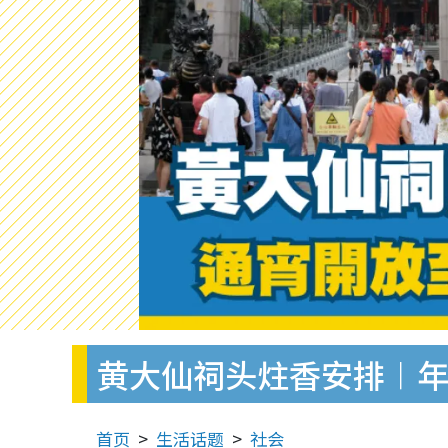
黄大仙祠头炷香安排︱年
首页
生活话题
社会