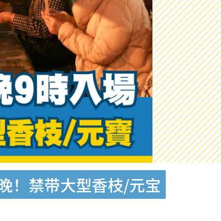
晚！禁带大型香枝/元宝