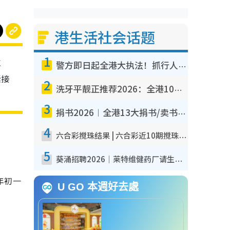
港生活社会话题
1
炷
警方即日起全港大执法！抓行人乱过马路+司机不专注驾驶！乱过马路罚$2000
紧接
2
洗牙平靓正推荐2026：全港10大牙科诊所/医院懒人包，夜诊至8点/镇静洁牙/医疗券适用
3
捐书2026︱全港13大捐书/卖书地点懒人包 二手课本最高$150＋旧书换免费咖啡/戏票
4
六合彩搅珠结果 | 六合彩近10期搅珠结果出炉+ 近30期最旺热门中奖号码
5
葵涌招聘2026｜莱特维健药厂请生产操作员！月薪高达$1.7万 冷气厂房/五天工作/保障双粮
年初一
U GO 本週好去處