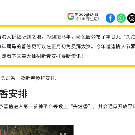
在Google追蹤
《UHK 港生活》
香港人祈福必到之地。为迎接马年，啬色园公布了年廿九“头
命年属马的善信更可以在正月初免费拜太岁。今年适逢情人节
，即看下文黄大仙祠新春安排最新资讯！
“头炷香”及新春参拜安排。
香安排
予善信进入第一参神平台等候上“头炷香”，并会通宵开放至