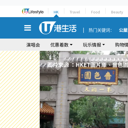
HK
Travel
Food
Beauty
热门关键词：
公屋
演唱会
优惠着数
玩乐情报
购物