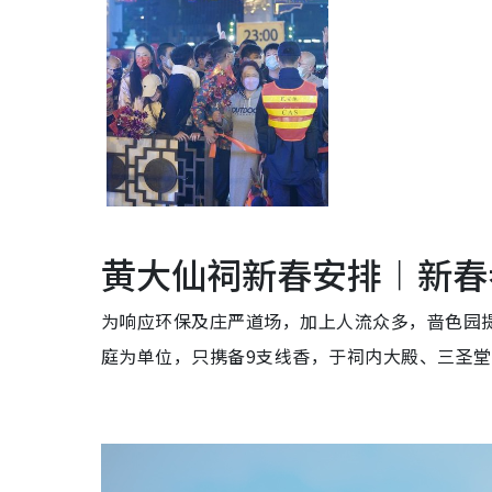
黄大仙祠新春安排︱新春
为响应环保及庄严道场，加上人流众多，
啬色园
庭为单位，只携备9支线香，于祠内
大殿、三圣堂