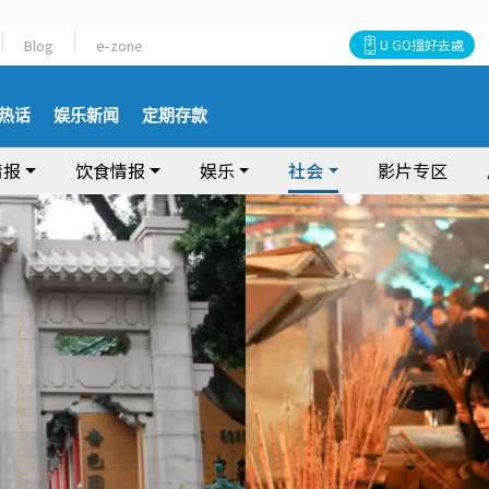
Blog
e-zone
U GO搵好去處
热话
娱乐新闻
定期存款
情报
饮食情报
娱乐
社会
影片专区