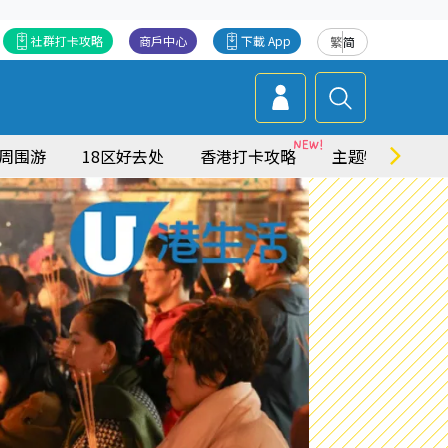
社群打卡攻略
商戶中心
下載 App
繁
简
周围游
18区好去处
香港打卡攻略
主题特集