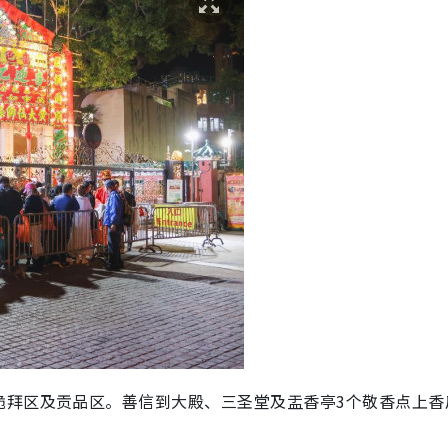
跪拜区及贡品区。善信到
大殿、三圣堂及盂香亭3个敬香点上香