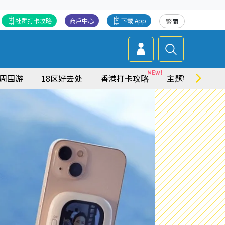
社群打卡攻略
商戶中心
下載 App
繁
简
周围游
18区好去处
香港打卡攻略
主题特集