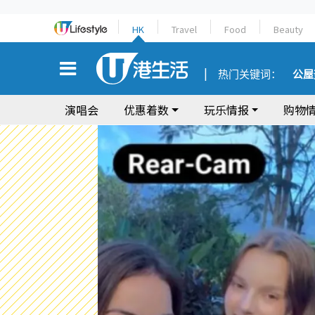
HK
Travel
Food
Beauty
热门关键词：
公屋
演唱会
优惠着数
玩乐情报
购物