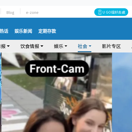
Blog
e-zone
U GO搵好去處
热话
娱乐新闻
定期存款
情报
饮食情报
娱乐
社会
影片专区