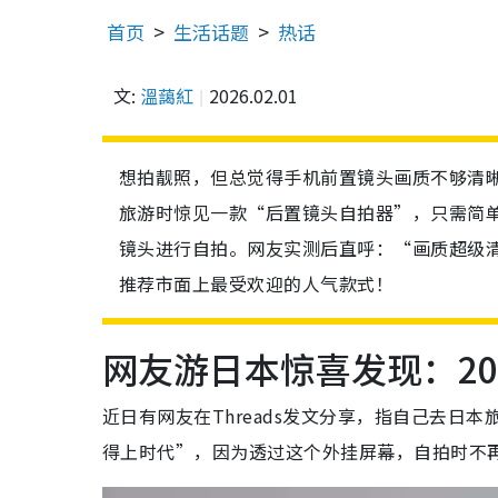
首页
生活话题
热话
文:
溫藹紅
2026.02.01
想拍靓照，但总觉得手机前置镜头画质不够清
旅游时惊见一款“后置镜头自拍器”，只需简
镜头进行自拍。网友实测后直呼：“画质超级
推荐市面上最受欢迎的人气款式！
网友游日本惊喜发现：2
近日有网友在Threads发文分享，指自己去
得上时代”，因为透过这个外挂屏幕，自拍时不