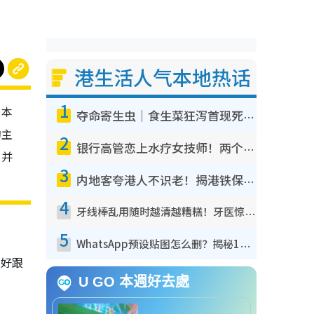
港生活人气本地热话
1
日本
夺命寄生虫｜食生菜狂泻首现死者！疫潮恶化录1.8万宗病例 揭洗菜3大谬误
的主
2
银行高管恋上水疗女技师！两个月借128万惊觉“沉船”沉落火海 揭背后疑似邪教操控卖淫
，并
3
内地客夸港人不识老！揭港铁保鲜级冷气 港人求放过：别投诉
4
牙线棒乱用随时越清越糟糕！牙医惊揭盲目过户细菌恐致蛀牙：这种才是日常真保养
5
WhatsApp预设贴图怎么删？揭秘1招“反向操作”还原简洁界面 附3步实测教程
“好跟
U GO 本週好去處