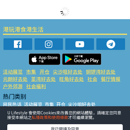
港玩港食港生活
活动展览
市集
开仓
尖沙咀好去处
铜锣湾好去处
元朗好去处
荃湾好去处
旺角好去处
社会
餐厅情报
户外郊游
社会福利
热门类别
网民热话
活动展览
市集
开仓
尖沙咀好去处
铜锣湾好去处
元朗好去处
荃湾好去处
旺角好去处
社会
U Lifestyle 會使用Cookies來改善您的網站體驗，請確定您同意
接受本網站之
私隱政策和使用條款
才可繼續瀏覽。
餐厅情报
户外郊游
热门标签
我已閱讀及同意