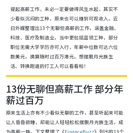
提起高薪工作，未必一定要做得风生水起，其实不
少看似沉闷的工种，原来也可以赚到可观收入。近
日外媒整理出13个无聊但高薪的工作，涵盖金融、
科技、医疗及制造业，当中更包括蓝领工种，部分
职位无需大学学历亦可入行，年薪中位数可达六位
数美元，换算随时过百万港元。想摆脱月光族生
活、转换跑道的打工人可以看看啦！
13份无聊但高薪工作 部分年
薪过百万
原来生活上亦有不少看似无聊的工作，甚至听起来可能
让人昏昏欲睡，却能让人轻轻松松摆脱月光族生活，成
为高薪一族。下文整理了《
FinanceBuzz
》列出的13个