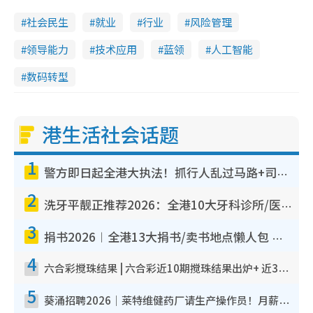
社会民生
就业
行业
风险管理
领导能力
技术应用
蓝领
人工智能
数码转型
港生活社会话题
1
警方即日起全港大执法！抓行人乱过马路+司机不专注驾驶！乱过马路罚$2000
2
洗牙平靓正推荐2026：全港10大牙科诊所/医院懒人包，夜诊至8点/镇静洁牙/医疗券适用
3
捐书2026︱全港13大捐书/卖书地点懒人包 二手课本最高$150＋旧书换免费咖啡/戏票
4
六合彩搅珠结果 | 六合彩近10期搅珠结果出炉+ 近30期最旺热门中奖号码
5
葵涌招聘2026｜莱特维健药厂请生产操作员！月薪高达$1.7万 冷气厂房/五天工作/保障双粮