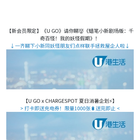
【新会员限定】《U GO》请你睇👹《蜡笔小新剧场版：千
奇百怪！我的妖怪假期》！
↓一齐睇下小新同妖怪朋友们点样联手拯救屋企人啦↓
【U GO x CHARGESPOT 夏日消暑企划⚡】
> 打卡即送充电券！限量1000张🔋送完即止 <