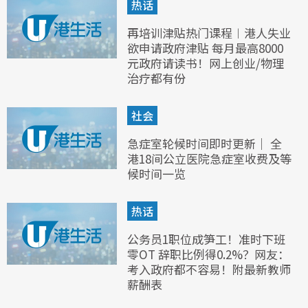
热话
再培训津贴热门课程︱港人失业
欲申请政府津贴 每月最高8000
元政府请读书！网上创业/物理
治疗都有份
社会
急症室轮候时间即时更新｜ 全
港18间公立医院急症室收费及等
候时间一览
热话
公务员1职位成笋工！准时下班
零OT 辞职比例得0.2%？网友：
考入政府都不容易！附最新教师
薪酬表