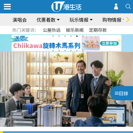
演唱会
优惠着数
玩乐情报
购物情报
热门关键词：
公屋热话
娱乐新闻
定期存款
目錄