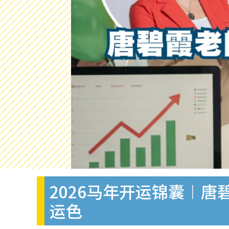
2026马年开运锦囊︱
运色