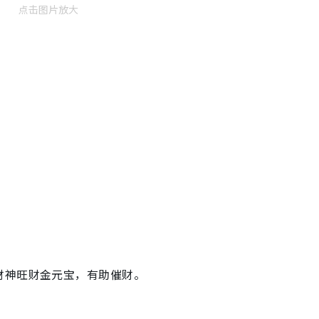
点击图片放大
财神旺财金元宝，有助催财。