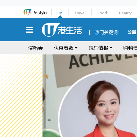
HK
Travel
Food
Beauty
热门关键词：
公屋
演唱会
优惠着数
玩乐情报
购物