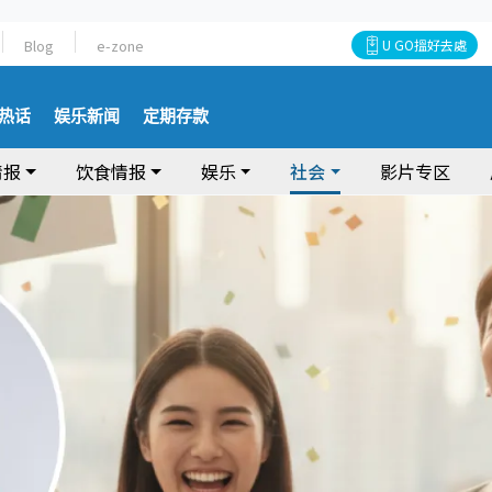
Blog
e-zone
U GO搵好去處
热话
娱乐新闻
定期存款
情报
饮食情报
娱乐
社会
影片专区