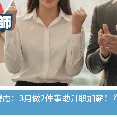
唐碧霞：3月做2件事助升职加薪！