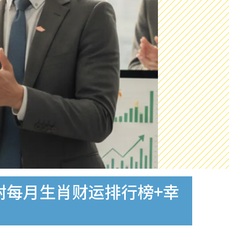
附每月生肖财运排行榜+幸