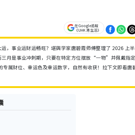
在Google追蹤
《UHK 港生活》
，事业运财运畅旺？堪舆学家唐碧霞师傅整理了 2026 上
历三月是事业冲刺期，只要在特定方位摆放“一物”并佩戴指
份的专属财位、幸运色及幸运数字，自然有收获！拉下文即看唐
囊