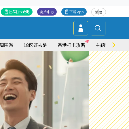
社群打卡攻略
商戶中心
下載 App
繁
简
周围游
18区好去处
香港打卡攻略
主题特集