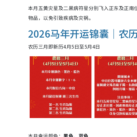
本月五黄灾星及二黑病符星分别飞入正东及正南
物品，以免引致疾病及灾祸。
2026马年开运锦囊｜农
农历三月即新历4月5日至5月4日
本月幸运颜色：
黑色、蓝色