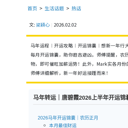
首页
生活话题
热话
文:
梁穎心
2026.02.02
马年运程︱开运攻略︱开运锦囊︱想新一年行大运
每月开运锦囊，助你趋吉避凶。师傅提醒，农
物，即可催旺加薪运势！此外，Mark实各月
师傅详细解析，新一年好运接踵而来！
马年转运｜唐碧霞2026上半年开运锦
2026马年开运锦囊｜农历正月
本月最佳财运