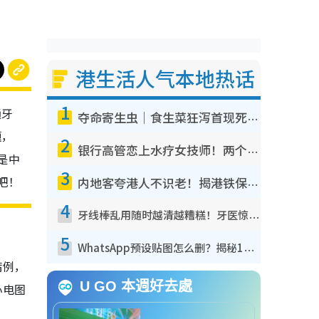
港生活人气本地热话
1
通牙
夺命寄生虫｜食生菜狂泻首现死者！疫潮恶化录1.8万宗病例 揭洗菜3大谬误
题，
2
银行高管恋上水疗女技师！两个月借128万惊觉“沉船”沉落火海 揭背后疑似邪教操控卖淫
是中
3
吧！
内地客夸港人不识老！揭港铁保鲜级冷气 港人求放过：别投诉
4
牙线棒乱用随时越清越糟糕！牙医惊揭盲目过户细菌恐致蛀牙：这种才是日常真保养
5
WhatsApp预设贴图怎么删？揭秘1招“反向操作”还原简洁界面 附3步实测教程
病例，
U GO 本週好去處
心电图