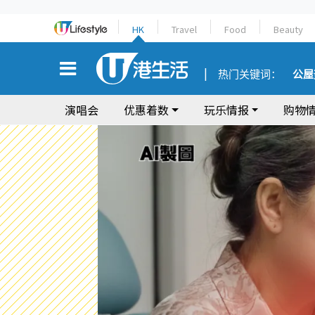
HK
Travel
Food
Beauty
热门关键词：
公屋
演唱会
优惠着数
玩乐情报
购物