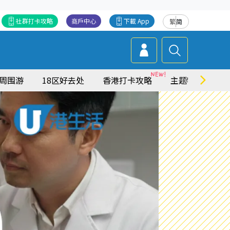
社群打卡攻略
商戶中心
下載 App
繁
简
周围游
18区好去处
香港打卡攻略
主题特集