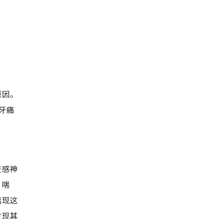
原因。
牙痛
交感神
、喘
出现这
发现其