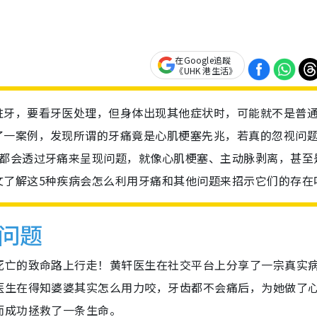
在Google追蹤
《UHK 港生活》
蛀牙，要看牙医处理，但身体出现其他症状时，可能就不是普
了一案例，发现所谓的牙痛竟是心肌梗塞先兆，若真的忽视问
，都会透过牙痛来呈现问题，就像心肌梗塞、主动脉剥离，甚至
文了解这5种疾病会怎么利用牙痛和其他问题来招示它们的存在
问题
死亡的致命路上行走！黄轩医生在社交平台上分享了一宗真实
医生在得知婆婆其实怎么用力咬，牙齿都不会痛后，为她做了
而成功拯救了一条生命。