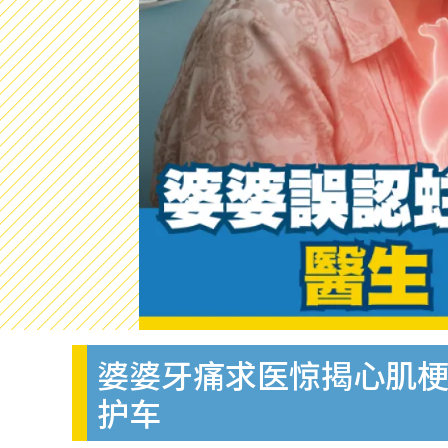
婆婆牙痛求医惊揭心肌梗
护车