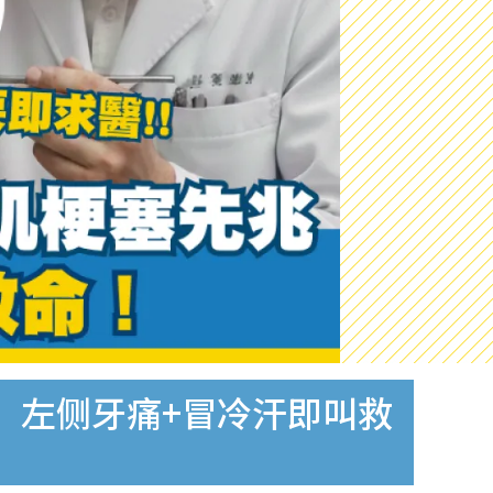
！左侧牙痛+冒冷汗即叫救