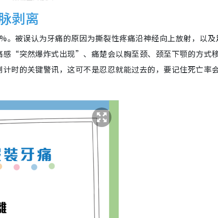
脉剥离
2%。被误认为牙痛的原因为撕裂性疼痛沿神经向上放射，以及
痛感“突然爆炸式出现”、痛楚会以胸至颈、颈至下颚的方式
倒计时的关键警讯，这可不是忍忍就能过去的，要记住死亡率