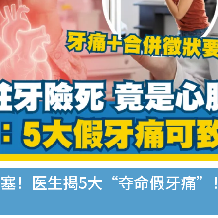
塞！医生揭5大“夺命假牙痛”