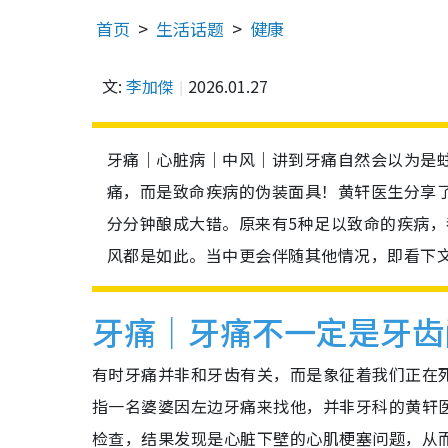
首页
生活话题
健康
文:
李加傑
2026.01.27
牙痛｜心脏病｜中风｜讲到牙痛自然会以为是
痛，而是致命疾病的伪装面具！黄轩医生分享
分分钟酿成大错。原来有5种足以致命的疾病
风都是如此。当中更会伴随其他情况，即看下
牙痛｜牙痛不一定是牙齿
有时牙痛并非和牙齿有关，而是象征着我们正在
指一名婆婆因左边牙痛来找他，并非牙科的黄轩
检查，结果发现是心脏下壁的心肌梗塞问题，从