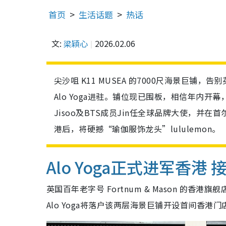
首页
生活话题
热话
文:
梁穎心
2026.02.06
尖沙咀 K11 MUSEA 的7000尺海景巨铺，告
Alo Yoga进驻。铺位现已围板，相信年内开幕，为全
Jisoo及BTS成员Jin任全球品牌大使，
港后，将硬撼“瑜伽服饰龙头”lululemon。
Alo Yoga正式进军香港 接
英国百年老字号 Fortnum & Mason 的
Alo Yoga将落户该两层海景巨铺开设首间香