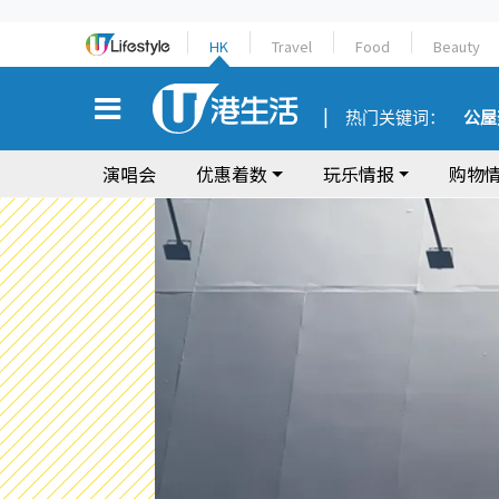
HK
Travel
Food
Beauty
热门关键词：
公屋
演唱会
优惠着数
玩乐情报
购物