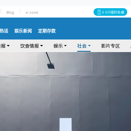
Blog
e-zone
U GO搵好去處
热话
娱乐新闻
定期存款
情报
饮食情报
娱乐
社会
影片专区