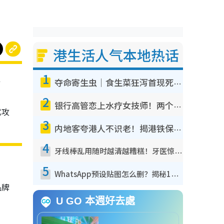
港生活人气本地热话
1
牌
夺命寄生虫｜食生菜狂泻首现死者！疫潮恶化录1.8万宗病例 揭洗菜3大谬误
2
银行高管恋上水疗女技师！两个月借128万惊觉“沉船”沉落火海 揭背后疑似邪教操控卖淫
式攻
3
内地客夸港人不识老！揭港铁保鲜级冷气 港人求放过：别投诉
4
牙线棒乱用随时越清越糟糕！牙医惊揭盲目过户细菌恐致蛀牙：这种才是日常真保养
5
WhatsApp预设贴图怎么删？揭秘1招“反向操作”还原简洁界面 附3步实测教程
品牌
U GO 本週好去處