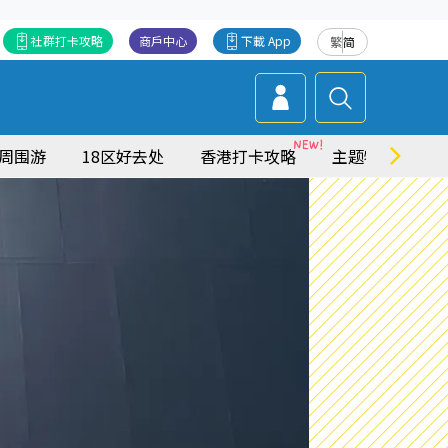
社群打卡攻略
商戶中心
下載 App
繁
简
周围游
18区好去处
香港打卡攻略
主题特集