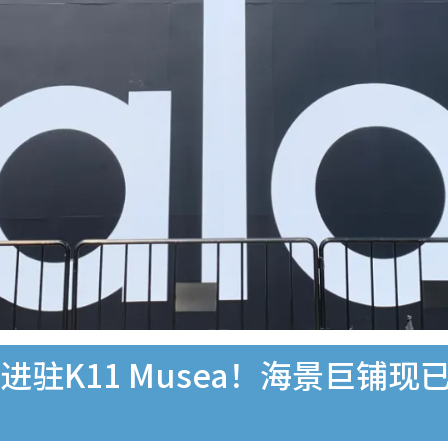
店进驻K11 Musea！海景巨铺现