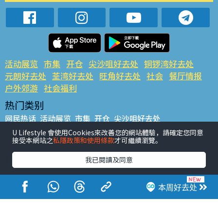
活动展览
市集
开仓
尖沙咀好去处
铜锣湾好去处
元朗好去处
荃湾好去处
旺角好去处
社会
餐厅情报
户外郊游
社会福利
热门类别
网民热话
活动展览
市集
开仓
尖沙咀好去处
铜锣湾好去处
元朗好去处
荃湾好去处
旺角好去处
社会
U Lifestyle 會使用Cookies來改善您的網站體驗，請確定您同意
接受本網站之
私隱政策和使用條款
才可繼續瀏覽。
餐厅情报
户外郊游
热门标签
我已閱讀及同意
#UGO揾好去处
#人气活动推介
#美食社群热话
#亲子玩乐好去处
#ULifestyle应用程式
#限时抢
本周好去处
#UJetso礼物放送
#ULifestyle商户中心
#著数
#网络热话
香港经济日报版权所有©2026