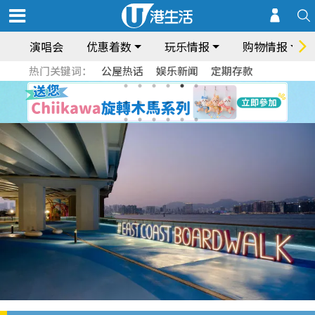
演唱会
优惠着数
玩乐情报
购物情报
热门关键词：
公屋热话
娱乐新闻
定期存款