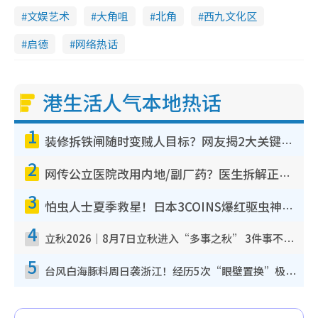
文娱艺术
大角咀
北角
西九文化区
启德
网络热话
港生活人气本地热话
1
装修拆铁闸随时变贼人目标？网友揭2大关键用途：装新款等于白装？附新旧铁闸分别
2
网传公立医院改用内地/副厂药？医生拆解正副厂分别，揭4类人换药随时出事
3
怕虫人士夏季救星！日本3COINS爆红驱虫神器$45起 1招“全程免触碰”轻松搞定小强
4
立秋2026｜8月7日立秋进入“多事之秋” 3件事不可做！专家教6招开运 清杂物／钱包纳气接好运
5
台风白海豚料周日袭浙江！经历5次“眼壁置换”极罕见 成登陆内地最长途台风