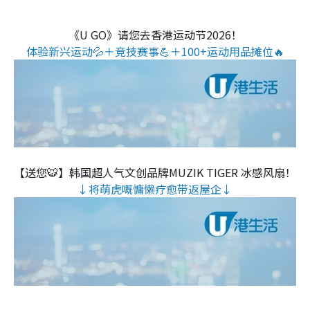
《U GO》请您去香港运动节2026！
体验新兴运动💦＋竞技赛事💪＋100+运动用品摊位🔥
【送您🐯】韩国超人气文创品牌MUZIK TIGER 冰感风扇！
↓将萌虎嘅慵懒疗愈带返屋企↓