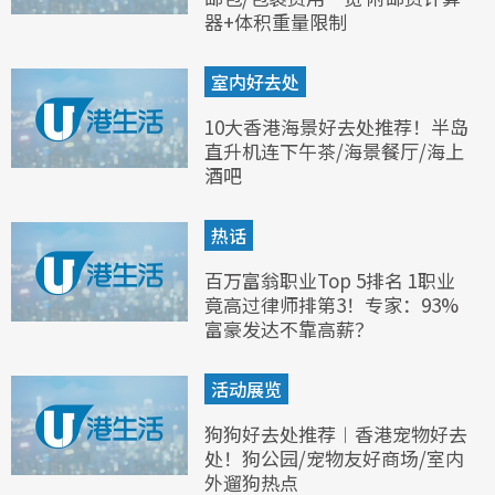
器+体积重量限制
室内好去处
10大香港海景好去处推荐！半岛
直升机连下午茶/海景餐厅/海上
酒吧
热话
百万富翁职业Top 5排名 1职业
竟高过律师排第3！专家：93%
富豪发达不靠高薪？
活动展览
狗狗好去处推荐︱香港宠物好去
处！狗公园/宠物友好商场/室内
外遛狗热点