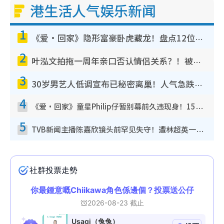
港生活人气娱乐新闻
1
《爱·回家》隐形富豪卧虎藏龙！盘点12位财气逼人的有钱艺人：这位美女3亿身家不愁做
2
叶泓文拍拖一周年亲口否认情侣关系？！被质疑感情造假竟称GM“普通同事”
3
30岁男艺人低调宣布已秘密离巢！人气急跌变失踪人口：“这几年过得并不容易”
4
《爱·回家》童星Philip仔暂别幕前久违现身！15岁近况暴风成长长高变帅气少年
5
TVB新闻主播陈嘉欣镜头前罕见失守！遭林超英一句话突袭吓坏当场大笑