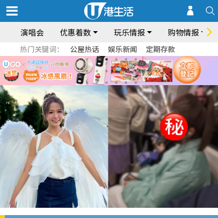
演唱会
优惠着数
玩乐情报
购物情报
热门关键词：
公屋热话
娱乐新闻
定期存款