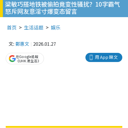
梁敏巧搭地铁被偷拍竟变性骚扰？10字霸气
怒斥网友意淫寸爆变态留言
首页
生活话题
娱乐
文:
鄭惠文
2026.01.27
在Google追蹤
用 App 睇文
《UHK 港生活》