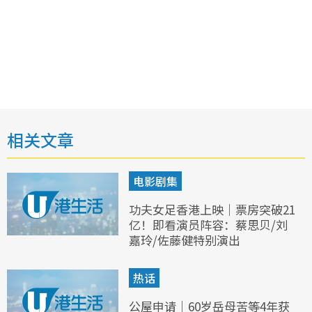
相关文章
电影剧集
功夫女足香港上映｜票房突破21
亿！即看演员阵容：蔡思贝/刘
嘉玲/佐藤健特别演出
热话
公屋申请｜60岁岳母苦等4年获