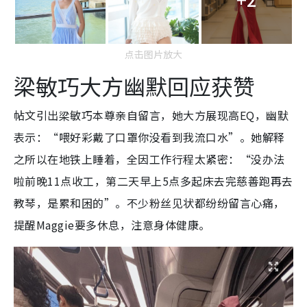
点击图片放大
梁敏巧大方幽默回应获赞
帖文引出梁敏巧本尊亲自留言，她大方展现高EQ，幽默
表示：“喂好彩戴了口罩你没看到我流口水”。她解释
之所以在地铁上睡着，全因工作行程太紧密：“没办法
啦前晚11点收工，第二天早上5点多起床去完慈善跑再去
教琴，是累和困的”。不少粉丝见状都纷纷留言心痛，
提醒Maggie要多休息，注意身体健康。