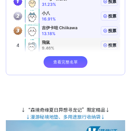
↓“森境奇缘夏日异想寻龙记”限定精品↓
↓漫游秘境地垫、多用途旅行收纳袋↓