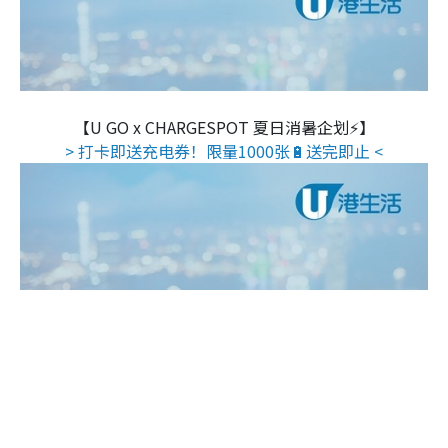
【U GO x CHARGESPOT 夏日消暑企划⚡】
> 打卡即送充电券！限量1000张🔋送完即止 <