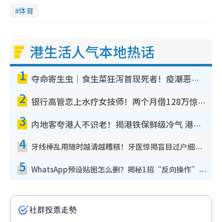
体育
港生活人气本地热话
1
夺命寄生虫｜食生菜狂泻首现死者！疫潮恶化录1.8万宗病例 揭洗菜3大谬误
2
银行高管恋上水疗女技师！两个月借128万惊觉“沉船”沉落火海 揭背后疑似邪教操控卖淫
3
内地客夸港人不识老！揭港铁保鲜级冷气 港人求放过：别投诉
4
牙线棒乱用随时越清越糟糕！牙医惊揭盲目过户细菌恐致蛀牙：这种才是日常真保养
5
WhatsApp预设贴图怎么删？揭秘1招“反向操作”还原简洁界面 附3步实测教程