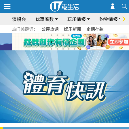
演唱会
优惠着数
玩乐情报
购物情报
热门关键词：
公屋热话
娱乐新闻
定期存款