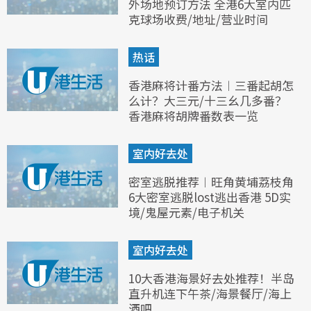
外场地预订方法 全港6大室内匹
克球场收费/地址/营业时间
热话
香港麻将计番方法︱三番起胡怎
么计？大三元/十三幺几多番？
香港麻将胡牌番数表一览
室内好去处
密室逃脱推荐︱旺角黄埔荔枝角
6大密室逃脱lost逃出香港 5D实
境/鬼屋元素/电子机关
室内好去处
10大香港海景好去处推荐！半岛
直升机连下午茶/海景餐厅/海上
酒吧