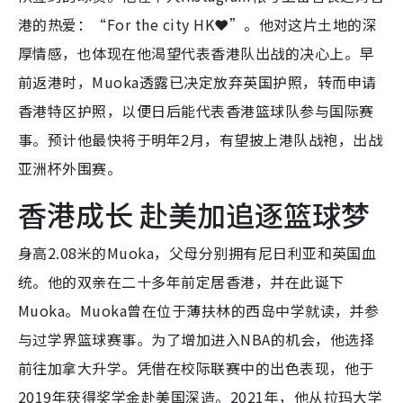
港的热爱：“For the city HK❤️”。他对这片土地的深
厚情感，也体现在他渴望代表香港队出战的决心上。早
前返港时，Muoka透露已决定放弃英国护照，转而申请
香港特区护照，以便日后能代表香港篮球队参与国际赛
事。预计他最快将于明年2月，有望披上港队战袍，出战
亚洲杯外围赛。
香港成长 赴美加追逐篮球梦
身高2.08米的Muoka，父母分别拥有尼日利亚和英国血
统。他的双亲在二十多年前定居香港，并在此诞下
Muoka。Muoka曾在位于薄扶林的西岛中学就读，并参
与过学界篮球赛事。为了增加进入NBA的机会，他选择
前往加拿大升学。凭借在校际联赛中的出色表现，他于
2019年获得奖学金赴美国深造。2021年，他从拉玛大学