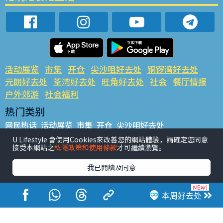
活动展览
市集
开仓
尖沙咀好去处
铜锣湾好去处
元朗好去处
荃湾好去处
旺角好去处
社会
餐厅情报
户外郊游
社会福利
热门类别
网民热话
活动展览
市集
开仓
尖沙咀好去处
铜锣湾好去处
元朗好去处
荃湾好去处
旺角好去处
社会
U Lifestyle 會使用Cookies來改善您的網站體驗，請確定您同意
接受本網站之
私隱政策和使用條款
才可繼續瀏覽。
餐厅情报
户外郊游
热门标签
我已閱讀及同意
#UGO揾好去处
#人气活动推介
#美食社群热话
#亲子玩乐好去处
#ULifestyle应用程式
#限时抢
本周好去处
#UJetso礼物放送
#ULifestyle商户中心
#著数
#网络热话