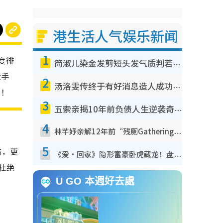
港生活人气娱乐新闻
1
度徘
简淑儿染金发剪短头发气质判若两人！吓坏老公麦大力都认不出：“你做什么？”
大手
2
汤洛雯传终于有好消息造人成功！两大细节曝孕味极浓引猜测：大肚婆先会咁！
”！
3
五索亲揭10年前负债人生逆袭奇迹！全靠去一地方转运后即遇上马先生
4
林芊妤亲解12年前“残厕Gathering”真相！高层解约一句话重创尊严，至今拒返TVB
5
错，更
《爱·回家》隐形富豪卧虎藏龙！盘点12位财气逼人的有钱艺人：这位美女3亿身家不愁做
杜绝
U GO 本週好去處