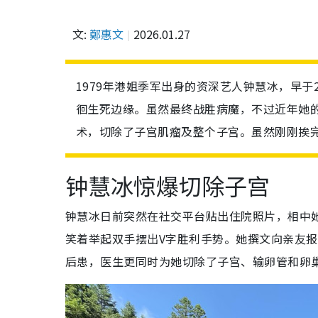
文:
鄭惠文
2026.01.27
1979年港姐季军出身的资深艺人钟慧冰，早于
徊生死边缘。虽然最终战胜病魔，不过近年她
术，切除了子宫肌瘤及整个子宫。虽然刚刚挨
钟慧冰惊爆切除子宫
钟慧冰日前突然在社交平台贴出住院照片，相中
笑着举起双手摆出V字胜利手势。她撰文向亲友
后患，医生更同时为她切除了子宫、输卵管和卵