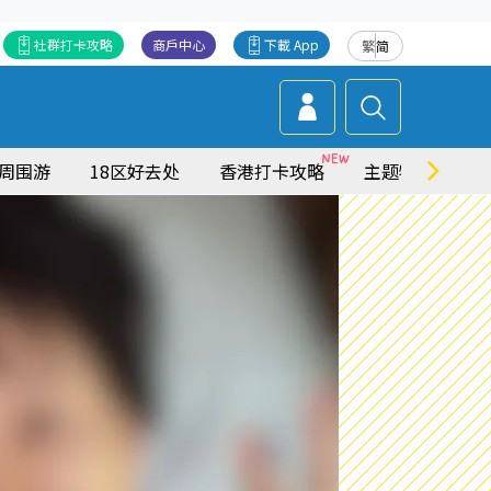
社群打卡攻略
商戶中心
下載 App
繁
简
周围游
18区好去处
香港打卡攻略
主题特集