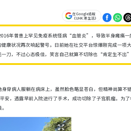
在Google追蹤
《UHK 港生活》
2016年曾患上罕见免疫系统怪病“血管炎”，导致半身瘫痪一
的健康状况再次响起警号。日前她在社交平台惊爆刚完成一项
完一刀，不过心态极佳，笑言自己就算不切除也“肯定生不出
她身穿病人服躺在病床上，虽然脸色略显苍白，但精神尚算不
报平安，透露早前入院进行了手术，成功切除了子宫肌瘤。为了
巢。