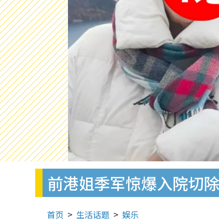
前港姐季军惊爆入院切除
首页
生活话题
娱乐