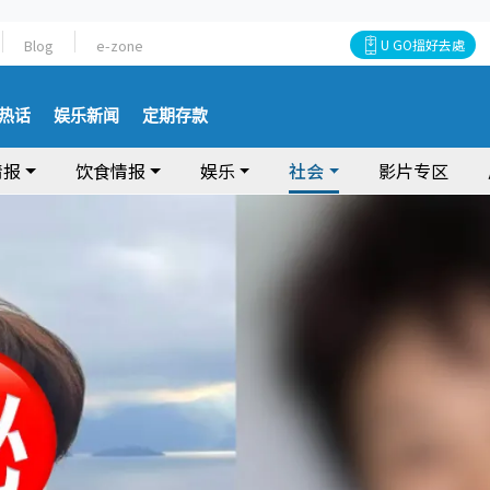
Blog
e-zone
U GO搵好去處
热话
娱乐新闻
定期存款
情报
饮食情报
娱乐
社会
影片专区