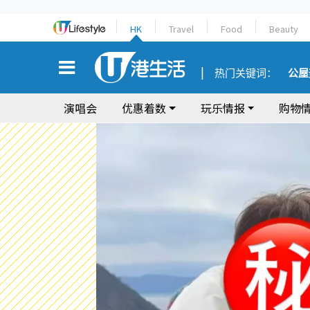
HK
Travel
Food
Beauty
热门关键词：
公屋
演唱会
优惠着数
玩乐情报
购物