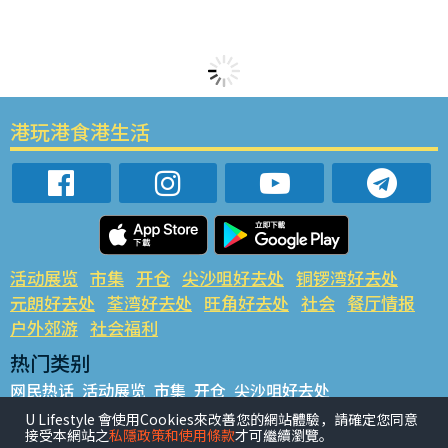
港玩港食港生活
活动展览
市集
开仓
尖沙咀好去处
铜锣湾好去处
元朗好去处
荃湾好去处
旺角好去处
社会
餐厅情报
户外郊游
社会福利
热门类别
网民热话
活动展览
市集
开仓
尖沙咀好去处
铜锣湾好去处
元朗好去处
荃湾好去处
旺角好去处
社会
U Lifestyle 會使用Cookies來改善您的網站體驗，請確定您同意
接受本網站之
私隱政策和使用條款
才可繼續瀏覽。
餐厅情报
户外郊游