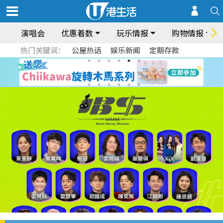
演唱会
优惠着数
玩乐情报
购物情报
热门关键词：
公屋热话
娱乐新闻
定期存款