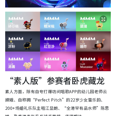
“素人版”参赛者卧虎藏龙
素人方面，除有自夸打爆坊间唱歌APP的幼儿园老师云
嫦娥、自称拥“Perfect Pitch”的22岁少女雷乐韵、
200+场婚礼乐队主唱江显朗、“全港罕有品水师”陈思