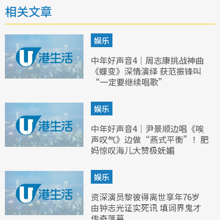
相关文章
娱乐
中年好声音4｜周志康挑战神曲
《蝶变》深情演绎 获范振锋叫
“一定要继续唱歌”
娱乐
中年好声音4｜尹景顺边唱《唉
声叹气》边做“燕式平衡”！肥
妈惊叹海儿大赞极妩媚
娱乐
资深演员黎彼得离世享年76岁
由钟志光证实死讯 填词界鬼才
传奇落幕