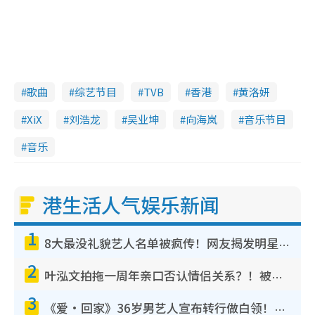
歌曲
综艺节目
TVB
香港
黄洛妍
XiX
刘浩龙
吴业坤
向海岚
音乐节目
音乐
港生活人气娱乐新闻
1
8大最没礼貌艺人名单被疯传！网友揭发明星真面目，一致数落这一位是无品天花板？
2
叶泓文拍拖一周年亲口否认情侣关系？！被质疑感情造假竟称GM“普通同事”
3
《爱·回家》36岁男艺人宣布转行做白领！卸下艺人身份回归素人平淡生活