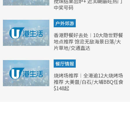
搅珠结果出炉+ 近30期最旺热门
中奖号码
户外郊游
香港野餐好去处︱10大隐世野餐
地点推荐 饱览无敌海景日落/大
片草地/交通直达
餐厅情报
烧烤场推荐︱全港逾12大烧烤场
推荐 大美督/白石/大埔BBQ任食
$148起