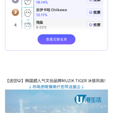
【送您🐯】韩国超人气文创品牌MUZIK TIGER 冰感风扇！
↓将萌虎嘅慵懒疗愈带返屋企↓