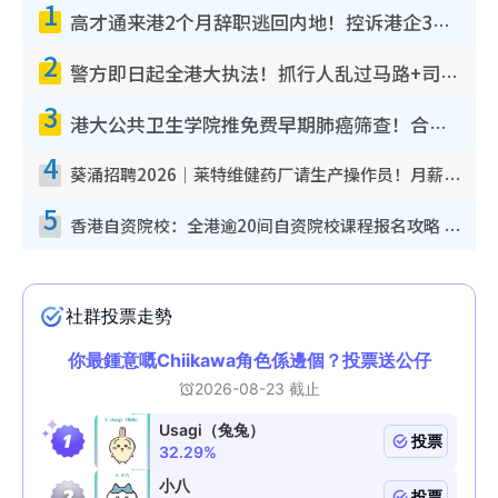
1
高才通来港2个月辞职逃回内地！控诉港企3宗罪，叹微管理极窒息
2
警方即日起全港大执法！抓行人乱过马路+司机不专注驾驶！乱过马路罚$2000
3
港大公共卫生学院推免费早期肺癌筛查！合资格人士将获全额资助定期血液化验/电脑断层扫描/风险评估
4
葵涌招聘2026｜莱特维健药厂请生产操作员！月薪高达$1.7万 冷气厂房/五天工作/保障双粮
5
香港自资院校：全港逾20间自资院校课程报名攻略 留位费可退/申请日期/报名链接