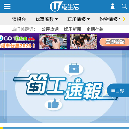
演唱会
优惠着数
玩乐情报
购物情报
热门关键词：
公屋热话
娱乐新闻
定期存款
目錄