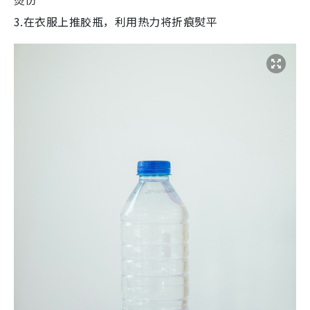
3.在衣服上推胶瓶，利用热力将折痕熨平