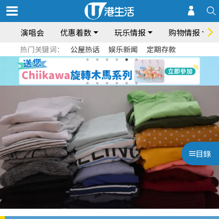
演唱会
优惠着数
玩乐情报
购物情报
热门关键词：
公屋热话
娱乐新闻
定期存款
目錄