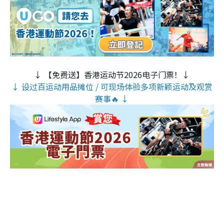
↓ 【免费送】香港运动节2026电子门票！↓
↓ 设过百运动用品摊位 / 可现场体验多项新颖运动及观赏
赛事🔥 ↓