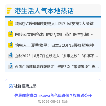
港生活人气本地热话
1
装修拆铁闸随时变贼人目标？网友揭2大关键用途：装新款等于白装？附新旧铁闸分别
2
网传公立医院改用内地/副厂药？医生拆解正副厂分别，揭4类人换药随时出事
3
怕虫人士夏季救星！日本3COINS爆红驱虫神器$45起 1招“全程免触碰”轻松搞定小强
4
立秋2026｜8月7日立秋进入“多事之秋” 3件事不可做！专家教6招开运 清杂物／钱包纳气接好运
5
台风白海豚料周日袭浙江！经历5次“眼壁置换”极罕见 成登陆内地最长途台风