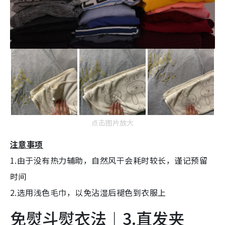
点击图片放大
注意事项
1.由于没有热力辅助，自然风干会耗时较长，谨记预留
时间
2.选用浅色毛巾，以免沾湿后褪色到衣服上
免熨斗熨衣法︱3.直发夹