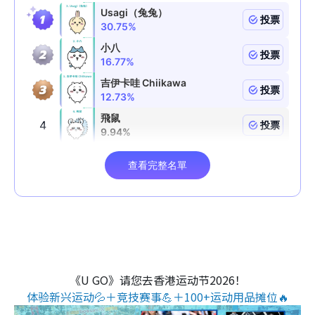
《U GO》请您去香港运动节2026！
体验新兴运动💦＋竞技赛事💪＋100+运动用品摊位🔥