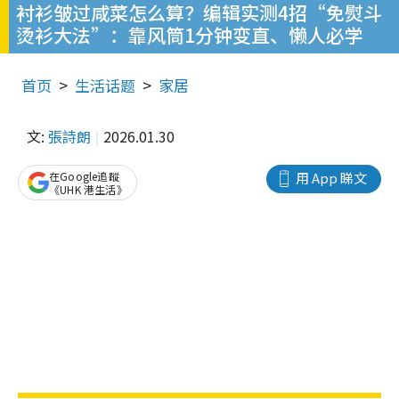
衬衫皱过咸菜怎么算？编辑实测4招“免熨斗
烫衫大法”：靠风筒1分钟变直、懒人必学
首页
生活话题
家居
文:
張詩朗
2026.01.30
在Google追蹤
用 App 睇文
《UHK 港生活》