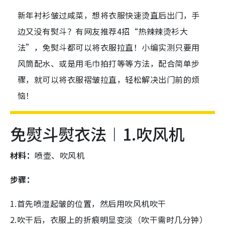
新年衬衫皱过咸菜，想将衣服快速烫直后出门，手
边又没有熨斗？有网友推荐4招“热辣辣烫衫大
法”，免熨斗都可以将衣服拉直！小编实测只要用
风筒配水、或是用毛巾拍打等等方法，配合简单步
骤，就可以将衣服褶皱拉直，轻松解决出门前的烦
恼！
免熨斗熨衣法︱1.吹风机
材料：
喷壶、吹风机
步骤：
1.首先喷湿起皱的位置，然后用吹风机吹干
2.吹干后，衣服上的折痕明显变淡（吹干需时几分钟）