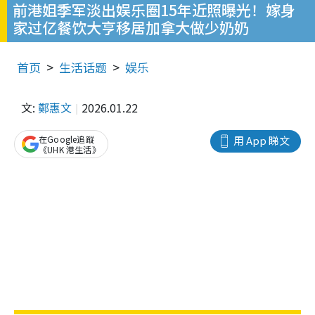
前港姐季军淡出娱乐圈15年近照曝光！嫁身
家过亿餐饮大亨移居加拿大做少奶奶
首页
生活话题
娱乐
文:
鄭惠文
2026.01.22
在Google追蹤
用 App 睇文
《UHK 港生活》