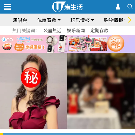
演唱会
优惠着数
玩乐情报
购物情报
热门关键词：
公屋热话
娱乐新闻
定期存款