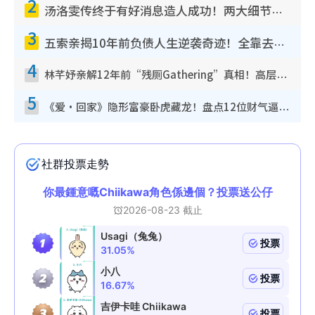
2
汤洛雯传终于有好消息造人成功！两大细节曝孕味极浓引猜测：大肚婆先会咁！
3
五索亲揭10年前负债人生逆袭奇迹！全靠去一地方转运后即遇上马先生
4
林芊妤亲解12年前“残厕Gathering”真相！高层解约一句话重创尊严，至今拒返TVB
5
《爱·回家》隐形富豪卧虎藏龙！盘点12位财气逼人的有钱艺人：这位美女3亿身家不愁做