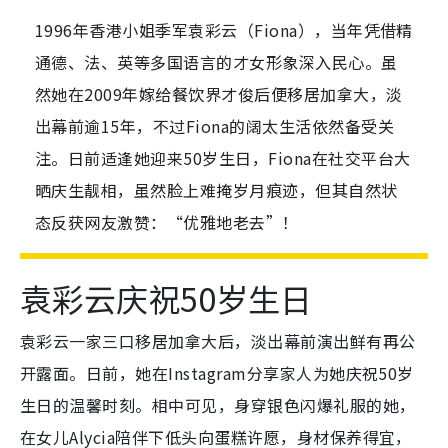
1996年香港小姐季军袁彩云（Fiona），当年凭借精
通德、法、英等多国语言的才女形象深入民心。虽
然她在2009年嫁给餐饮界才俊后便移居加拿大，淡
出幕前逾15年，不过Fiona的阔太生活依然备受关
注。日前适逢她迎来50岁生日，Fiona在社交平台大
晒庆生靓相，虽然脸上难掩岁月痕迹，但其自然状
态反获网友激赞：“优雅地老去”！
袁彩云庆祝50岁生日
袁彩云一家三口移居加拿大后，淡出幕前演出鲜有再公
开露面。
日前，她在Instagram分享家人为她庆祝50岁
生日的温馨时刻。相中可见，身穿银色闪爆礼服的她，
在女儿Alycia陪伴下低头向蛋糕许愿，身材保养得宜，