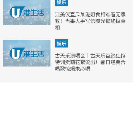
娱乐
江美仪直斥某港姐食相难看无家
教！当事人手写信曝光揭终极真
相
娱乐
古天乐演唱会｜古天乐首踏红馆
特训卖萌花絮流出！昔日经典合
唱歌惊爆未必唱