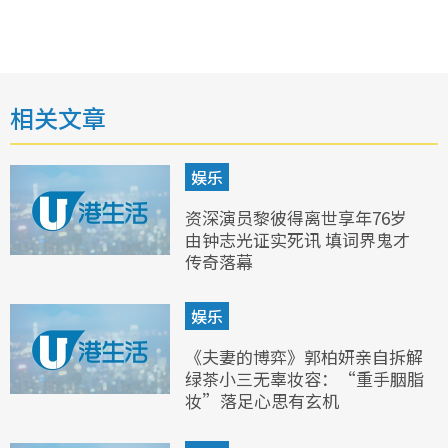
相关文章
娱乐
资深演员黎彼得离世享年76岁
由钟志光证实死讯 填词界鬼才
传奇落幕
娱乐
《夫妻的博弈》郭柏妍亲自拆解
绿茶小三无辜妆容：“重手胭脂
妆”落足心思有玄机