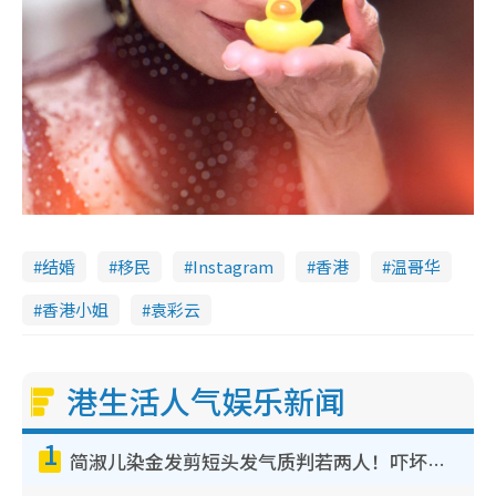
结婚
移民
Instagram
香港
温哥华
香港小姐
袁彩云
港生活人气娱乐新闻
1
简淑儿染金发剪短头发气质判若两人！吓坏老公麦大力都认不出：“你做什么？”