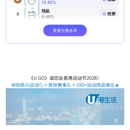
《U GO》请您去香港运动节2026！
体验新兴运动💦＋竞技赛事💪＋100+运动用品摊位🔥