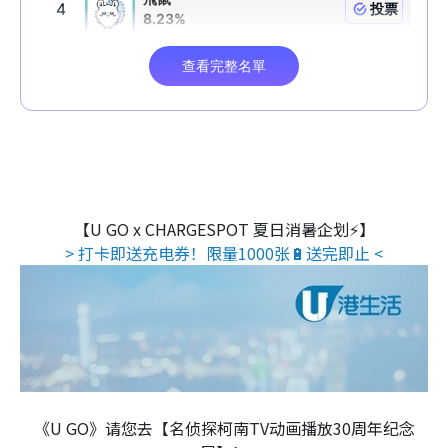
【U GO x CHARGESPOT 夏日消暑企划⚡】
> 打卡即送充电券！限量1000张🔋送完即止 <
《U GO》请您去【名侦探柯南TV动画播放30周年纪念