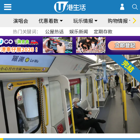
演唱会
优惠着数
玩乐情报
购物情报
热门关键词：
公屋热话
娱乐新闻
定期存款