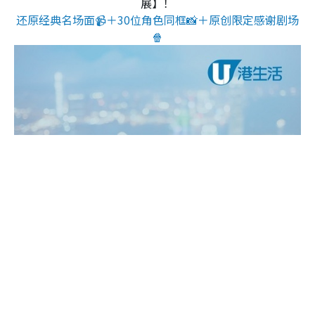
展】！
还原经典名场面📹＋30位角色同框📸＋原创限定感谢剧场
🍿