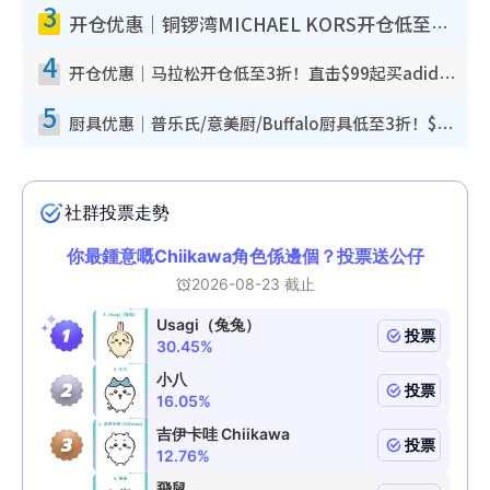
3
开仓优惠｜铜锣湾MICHAEL KORS开仓低至17折！直击$500起买手袋/钱包/鞋款 必买经典Jet Set系列
4
开仓优惠｜马拉松开仓低至3折！直击$99起买adidas／New Balance／Puma鞋款 STANLEY保温杯劈价至$119起
5
厨具优惠｜普乐氏/意美厨/Buffalo厨具低至3折！$89起买煎锅/炒锅/个人锅 同场小家电激减至$99起