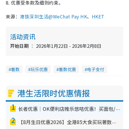
8. 优惠受条款及细则约束。
来源：
港铁深圳生活@WeChat Pay HK
、
HKET
活动资讯
开始日期
2026年1月22日 - 2026年2月8日
著数
玩乐优惠
著数优惠
电子支付
港生活限时优惠情报
1
长者优惠｜OK便利店推乐悠咭优惠！买面包/牛奶/保健品拍卡即减
2
【8月生日优惠2026】全港85大食买玩著数攻略 自助餐/火锅放题同行免费＋诚品/DONKI送现金券