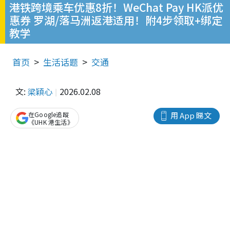
港铁跨境乘车优惠8折！WeChat Pay HK派优
惠券 罗湖/落马洲返港适用！附4步领取+绑定
教学
首页
生活话题
交通
文:
梁穎心
2026.02.08
在Google追蹤
用 App 睇文
《UHK 港生活》