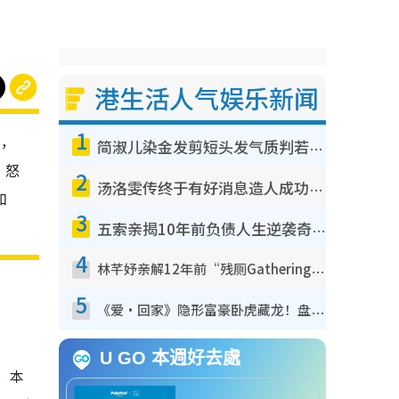
港生活人气娱乐新闻
1
方，
简淑儿染金发剪短头发气质判若两人！吓坏老公麦大力都认不出：“你做什么？”
，怒
2
汤洛雯传终于有好消息造人成功！两大细节曝孕味极浓引猜测：大肚婆先会咁！
和
3
五索亲揭10年前负债人生逆袭奇迹！全靠去一地方转运后即遇上马先生
4
林芊妤亲解12年前“残厕Gathering”真相！高层解约一句话重创尊严，至今拒返TVB
5
《爱·回家》隐形富豪卧虎藏龙！盘点12位财气逼人的有钱艺人：这位美女3亿身家不愁做
U GO 本週好去處
，本