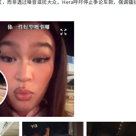
，而非透过噪音滋扰大众。Hera呼吁停止争论车款，强调骚