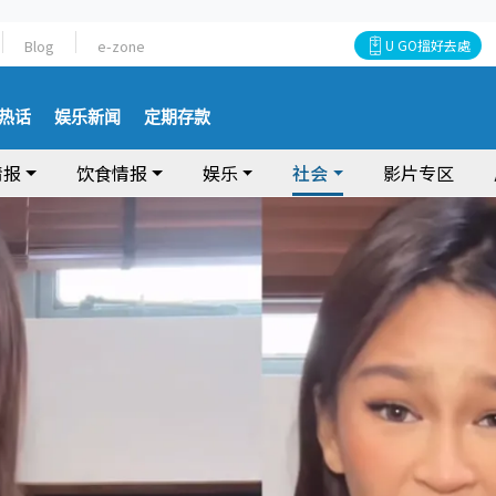
Blog
e-zone
U GO搵好去處
热话
娱乐新闻
定期存款
情报
饮食情报
娱乐
社会
影片专区