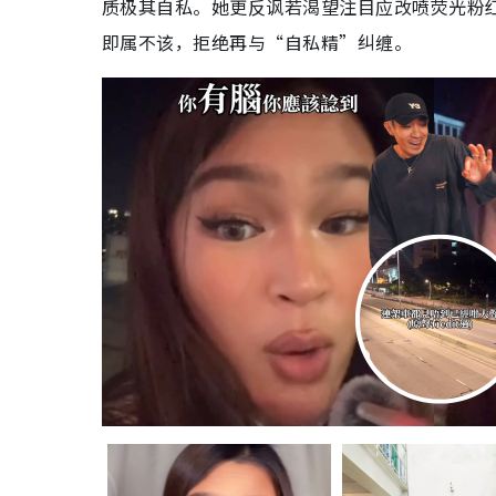
质极其自私。她更反讽若渴望注目应改喷荧光粉红
即属不该，拒绝再与“自私精”纠缠。