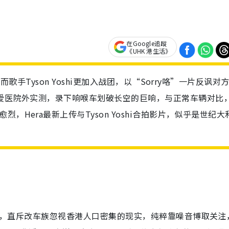
在Google追蹤
《UHK 港生活》
，而歌手Tyson Yoshi更加入战团，以“Sorry咯”一片反讽对
博爱医院外实测，录下响喉车划破长空的巨响，与正常车辆对比
，Hera最新上传与Tyson Yoshi合拍影片，似乎是世纪大
反击，直斥改车族忽视香港人口密集的现实，纯粹靠噪音博取关注