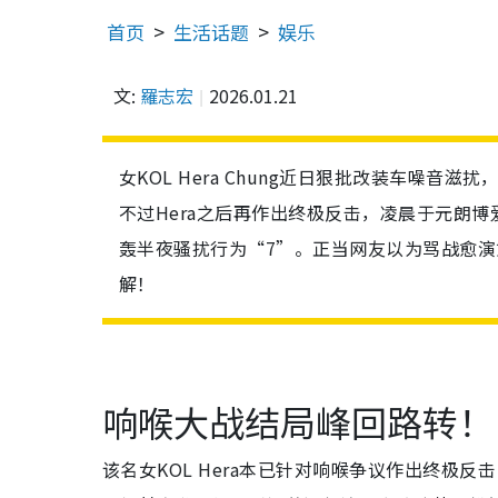
首页
生活话题
娱乐
文:
羅志宏
2026.01.21
女KOL Hera Chung近日狠批改装车噪音滋扰
不过Hera之后再作出终极反击，凌晨于元朗
轰半夜骚扰行为“7”。正当网友以为骂战愈演愈烈
解！
响喉大战结局峰回路转！
该名女KOL Hera本已针对响喉争议作出终极