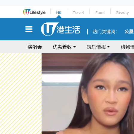
HK
Travel
Food
Beauty
热门关键词：
公屋
演唱会
优惠着数
玩乐情报
购物