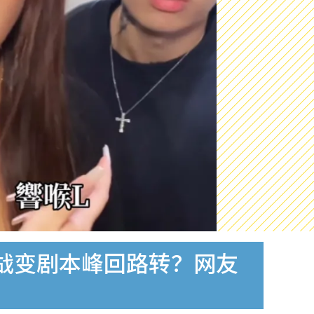
喉骂战变剧本峰回路转？网友