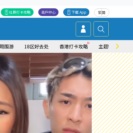
社群打卡攻略
商戶中心
下載 App
繁
简
周围游
18区好去处
香港打卡攻略
主题特集